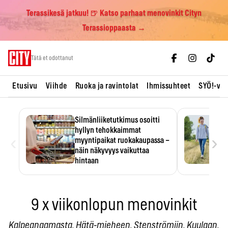
Terassikesä jatkuu! 🍺 Katso parhaat menovinkit Cityn
Terassioppaasta →
Skip
Tätä et odottanut
to
content
Etusivu
Viihde
Ruoka ja ravintolat
Ihmissuhteet
SYÖ!-vii
Silmänliiketutkimus osoitti
hyllyn tehokkaimmat
‹
›
myyntipaikat ruokakaupassa –
näin näkyvyys vaikuttaa
hintaan
Tuotteen paikka hyllyssä
ratkaisee, huomataanko se.
Kauppiaat hyödyntävät…
9 x viikonlopun menovinkit
Kalpeanaamasta, Hätä-mieheen, Stenströmiin, Kuulaan,