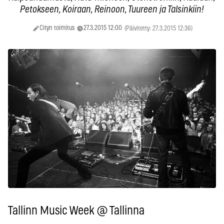
Petokseen, Koiraan, Reinoon, Tuureen ja Talsinkiin!
Cityn toimitus
27.3.2015 12:00
(Päivitetty: 27.3.2015 12:36)
Tallinn Music Week @ Tallinna