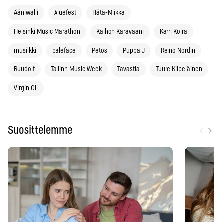
Ääniwalli
Aluefest
Hätä-Miikka
Helsinki Music Marathon
Kaihon Karavaani
Karri Koira
musiikki
paleface
Petos
Puppa J
Reino Nordin
Ruudolf
Tallinn Music Week
Tavastia
Tuure Kilpeläinen
Virgin Oil
‹
›
Suosittelemme