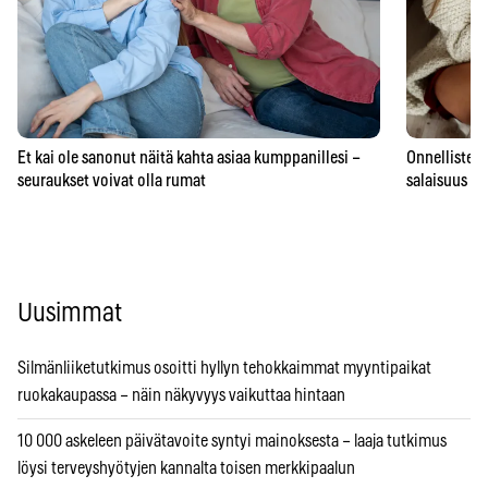
Et kai ole sanonut näitä kahta asiaa kumppanillesi –
Onnellisten 
seuraukset voivat olla rumat
salaisuus – 
Uusimmat
Silmänliiketutkimus osoitti hyllyn tehokkaimmat myyntipaikat
ruokakaupassa – näin näkyvyys vaikuttaa hintaan
10 000 askeleen päivätavoite syntyi mainoksesta – laaja tutkimus
löysi terveyshyötyjen kannalta toisen merkkipaalun