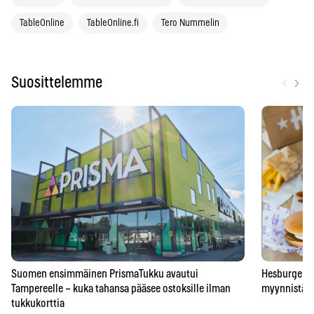
TableOnline
TableOnline.fi
Tero Nummelin
‹
›
Suosittelemme
Suomen ensimmäinen PrismaTukku avautui
Hesburgerilt
Tampereelle – kuka tahansa pääsee ostoksille ilman
myynnistä – 
tukkukorttia