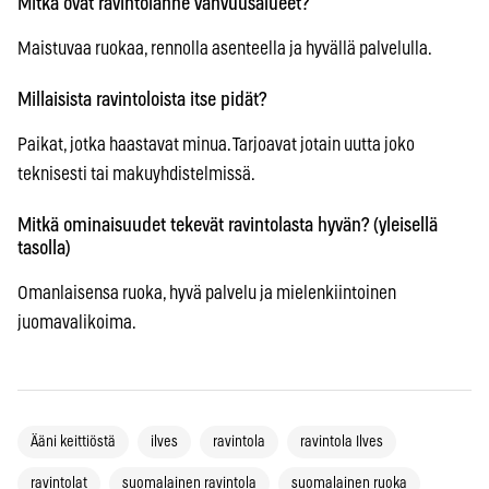
Mitkä ovat ravintolanne vahvuusalueet?
Maistuvaa ruokaa, rennolla asenteella ja hyvällä palvelulla.
Millaisista ravintoloista itse pidät?
Paikat, jotka haastavat minua. Tarjoavat jotain uutta joko
teknisesti tai makuyhdistelmissä.
Mitkä ominaisuudet tekevät ravintolasta hyvän? (yleisellä
tasolla)
Omanlaisensa ruoka, hyvä palvelu ja mielenkiintoinen
juomavalikoima.
Ääni keittiöstä
ilves
ravintola
ravintola Ilves
ravintolat
suomalainen ravintola
suomalainen ruoka