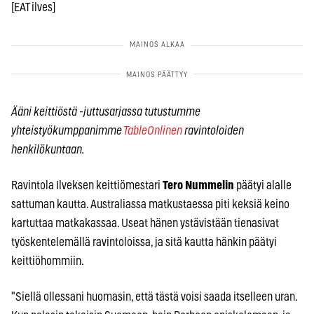
[EAT ilves]
Ääni keittiöstä -juttusarjassa tutustumme
yhteistyökumppanimme
TableOnlinen
ravintoloiden
henkilökuntaan.
Ravintola Ilveksen keittiömestari
Tero Nummelin
päätyi alalle
sattuman kautta. Australiassa matkustaessa piti keksiä keino
kartuttaa matkakassaa. Useat hänen ystävistään tienasivat
työskentelemällä ravintoloissa, ja sitä kautta hänkin päätyi
keittiöhommiin.
"Siellä ollessani huomasin, että tästä voisi saada itselleen uran.