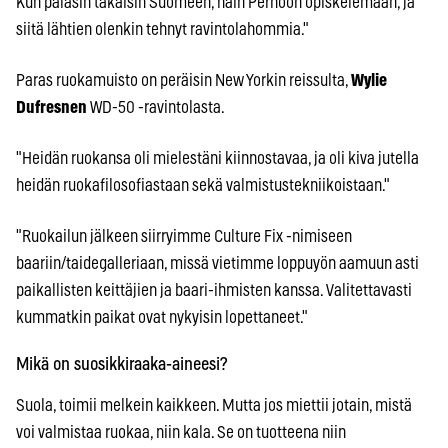
Kun palasin takaisin Suomeen, hain Perhoon opiskelemaan, ja
siitä lähtien olenkin tehnyt ravintolahommia."
Paras ruokamuisto on peräisin New Yorkin reissulta,
Wylie
Dufresnen
WD-50 -ravintolasta.
"Heidän ruokansa oli mielestäni kiinnostavaa, ja oli kiva jutella
heidän ruokafilosofiastaan sekä valmistustekniikoistaan."
"Ruokailun jälkeen siirryimme Culture Fix -nimiseen
baariin/taidegalleriaan, missä vietimme loppuyön aamuun asti
paikallisten keittäjien ja baari-ihmisten kanssa. Valitettavasti
kummatkin paikat ovat nykyisin lopettaneet."
Mikä on suosikkiraaka-aineesi?
Suola, toimii melkein kaikkeen. Mutta jos miettii jotain, mistä
voi valmistaa ruokaa, niin kala. Se on tuotteena niin