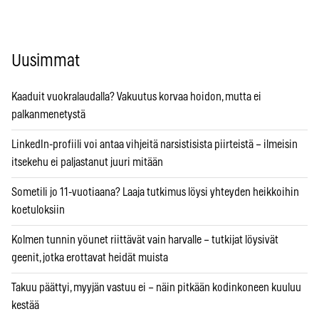
Uusimmat
Kaaduit vuokralaudalla? Vakuutus korvaa hoidon, mutta ei
palkanmenetystä
LinkedIn-profiili voi antaa vihjeitä narsistisista piirteistä – ilmeisin
itsekehu ei paljastanut juuri mitään
Sometili jo 11-vuotiaana? Laaja tutkimus löysi yhteyden heikkoihin
koetuloksiin
Kolmen tunnin yöunet riittävät vain harvalle – tutkijat löysivät
geenit, jotka erottavat heidät muista
Takuu päättyi, myyjän vastuu ei – näin pitkään kodinkoneen kuuluu
kestää