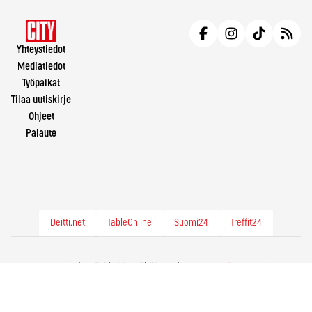
Yhteystiedot
Mediatiedot
Työpaikat
Tilaa uutiskirje
Ohjeet
Palaute
Deitti.net
TableOnline
Suomi24
Treffit24
© 2026 City.fi - Räväkkää sisältöä vuodesta -86 |
Evästeasetukset