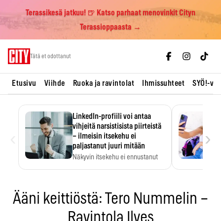
Terassikesä jatkuu! 🍺 Katso parhaat menovinkit Cityn
Terassioppaasta →
Skip
Tätä et odottanut
to
content
Etusivu
Viihde
Ruoka ja ravintolat
Ihmissuhteet
SYÖ!-vii
LinkedIn-profiili voi antaa
vihjeitä narsistisista piirteistä
‹
›
– ilmeisin itsekehu ei
paljastanut juuri mitään
Näkyvin itsekehu ei ennustanut
narsistisia piirteitä.
Ääni keittiöstä: Tero Nummelin –
Ravintola Ilves