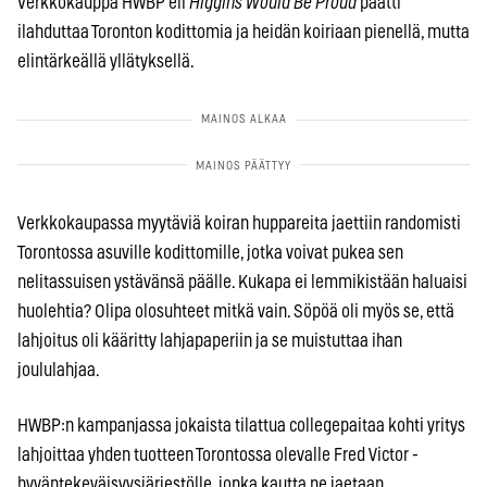
Verkkokauppa HWBP eli
Higgins Would Be Proud
päätti
ilahduttaa Toronton kodittomia ja heidän koiriaan pienellä, mutta
elintärkeällä yllätyksellä.
Verkkokaupassa myytäviä koiran huppareita jaettiin randomisti
Torontossa asuville kodittomille, jotka voivat pukea sen
nelitassuisen ystävänsä päälle. Kukapa ei lemmikistään haluaisi
huolehtia? Olipa olosuhteet mitkä vain. Söpöä oli myös se, että
lahjoitus oli kääritty lahjapaperiin ja se muistuttaa ihan
joululahjaa.
HWBP:n kampanjassa jokaista tilattua collegepaitaa kohti yritys
lahjoittaa yhden tuotteen Torontossa olevalle Fred Victor -
hyväntekeväisyysjärjestölle, jonka kautta ne jaetaan