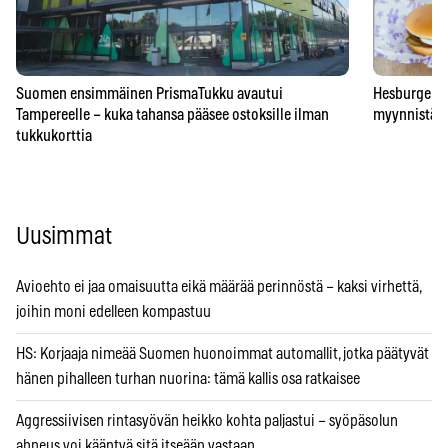
Suomen ensimmäinen PrismaTukku avautui
Hesburgerilt
Tampereelle – kuka tahansa pääsee ostoksille ilman
myynnistä – 
tukkukorttia
Uusimmat
Avioehto ei jaa omaisuutta eikä määrää perinnöstä – kaksi virhettä,
joihin moni edelleen kompastuu
HS: Korjaaja nimeää Suomen huonoimmat automallit, jotka päätyvät
hänen pihalleen turhan nuorina: tämä kallis osa ratkaisee
Aggressiivisen rintasyövän heikko kohta paljastui – syöpäsolun
ahneus voi kääntyä sitä itseään vastaan