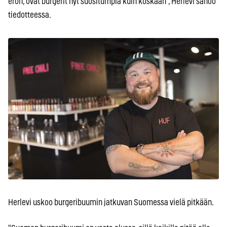
eron, ovat burgerit nyt suositumpia kuin koskaan”, Herlevi sanoo
tiedotteessa.
Herlevi uskoo burgeribuumin jatkuvan Suomessa vielä pitkään.