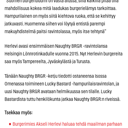
“Suomen burgeribuumi on vasta alussa, sillä kaikilla pitää olla
mahdollisuus kokea mitä laadukas burgerielämys tarkoittaa.
Hampurilainen on myös siitä kiehtova ruoka, että se kehittyy
jatkuvasti. Huomenna siihen voi löytyä entistä parempi
makuyhdistelmä paitsi ravintolassa, myös itse tehtynä”
Herlevi avasi ensimmäisen Naughty BRGR -ravintolansa
Helsingin Lönnrotinkadulle vuonna 2015. Nyt Herlevin burgereita
saa myös Tampereelta, Jyväskylästä ja Turusta.
Tänään Naughty BRGR -ketju tiedotti ostaneensa Isossa
Omenassa toimineen Lucky Bastard -hampurilaisravintolan, ja
uusi Naughty BRGR avataan helmikuussa sen tilalle. Lucky
Bastardista tuttu henkilökunta jatkaa Naughty BRGR:n riveissä.
Tsekkaa myös:
Burgerimies Akseli Herlevi haluaa tehdä maailman parhaan