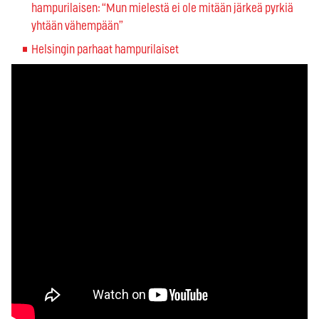
hampurilaisen: “Mun mielestä ei ole mitään järkeä pyrkiä
yhtään vähempään”
Helsingin parhaat hampurilaiset