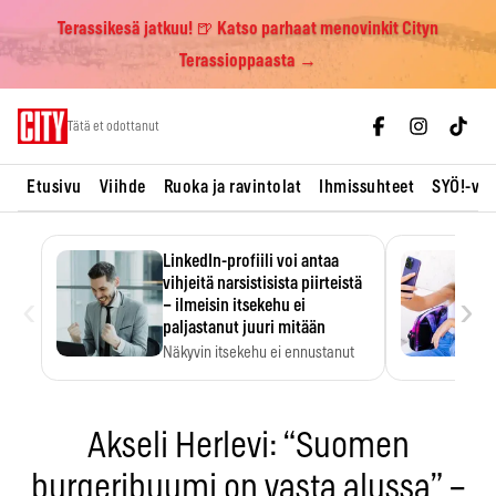
Terassikesä jatkuu! 🍺 Katso parhaat menovinkit Cityn
Terassioppaasta →
Skip
Tätä et odottanut
to
content
Etusivu
Viihde
Ruoka ja ravintolat
Ihmissuhteet
SYÖ!-vii
LinkedIn-profiili voi antaa
vihjeitä narsistisista piirteistä
‹
›
– ilmeisin itsekehu ei
paljastanut juuri mitään
Näkyvin itsekehu ei ennustanut
narsistisia piirteitä.
Akseli Herlevi: “Suomen
burgeribuumi on vasta alussa” –