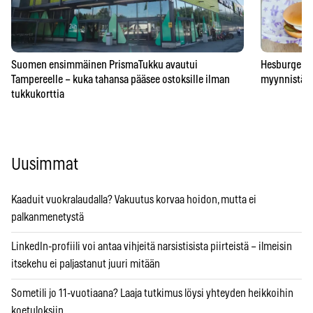
Suomen ensimmäinen PrismaTukku avautui
Hesburgerilt
Tampereelle – kuka tahansa pääsee ostoksille ilman
myynnistä – 
tukkukorttia
Uusimmat
Kaaduit vuokralaudalla? Vakuutus korvaa hoidon, mutta ei
palkanmenetystä
LinkedIn-profiili voi antaa vihjeitä narsistisista piirteistä – ilmeisin
itsekehu ei paljastanut juuri mitään
Sometili jo 11-vuotiaana? Laaja tutkimus löysi yhteyden heikkoihin
koetuloksiin