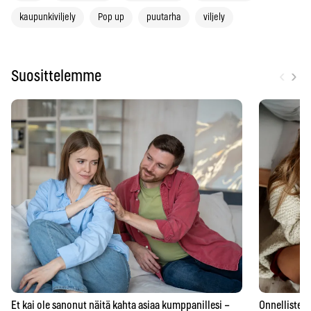
kaupunkiviljely
Pop up
puutarha
viljely
‹
›
Suosittelemme
Et kai ole sanonut näitä kahta asiaa kumppanillesi –
Onnellisten 