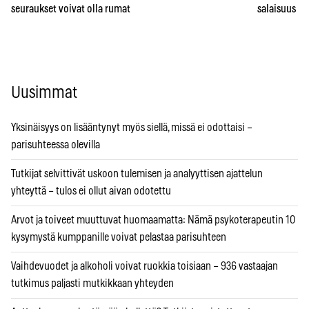
seuraukset voivat olla rumat
salaisuus – 
Uusimmat
Yksinäisyys on lisääntynyt myös siellä, missä ei odottaisi –
parisuhteessa olevilla
Tutkijat selvittivät uskoon tulemisen ja analyyttisen ajattelun
yhteyttä – tulos ei ollut aivan odotettu
Arvot ja toiveet muuttuvat huomaamatta: Nämä psykoterapeutin 10
kysymystä kumppanille voivat pelastaa parisuhteen
Vaihdevuodet ja alkoholi voivat ruokkia toisiaan – 936 vastaajan
tutkimus paljasti mutkikkaan yhteyden