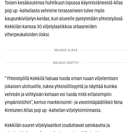
Toisen kesäkautensa huhtikuun lopussa käynnistäneestä Allas
pop up
-kahvilasta vehreine terasseineen tulee myös
kaupunkiviljelyn keidas,
kun alueelle pystytetään yhteistyössä
Kekkilän kanssa 30
viljelylaatikkoa urbaaneiden
viherpeukaloiden iloksi.
"Yhteistyöllä Kekkilä haluaa tuoda oman ruuan viljelemisen
jokaisen ulottuville, tukea yhteisöllisyyttä ja näyttää kuinka
vehreän ja viihtyisän keitaan voi luoda mitä erilaisimpiin
ympäristöihin”, kertoo markkinointi- ja viestintäpäällikkö Nina
Kinnunen Allas pop up -kahvilan viljelytoiminnasta.
Kekkilän suuret viljelylaatikot jouduttavat satokautta ja