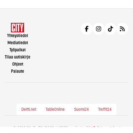
Yhteystiedot
Mediatiedot
Työpaikat
Tilaa uutiskirje
Ohjeet
Palaute
Deitti.net
TableOnline
Suomi24
Treffit24
© 2026 City.fi - Räväkkää sisältöä vuodesta -86 |
Evästeasetukset