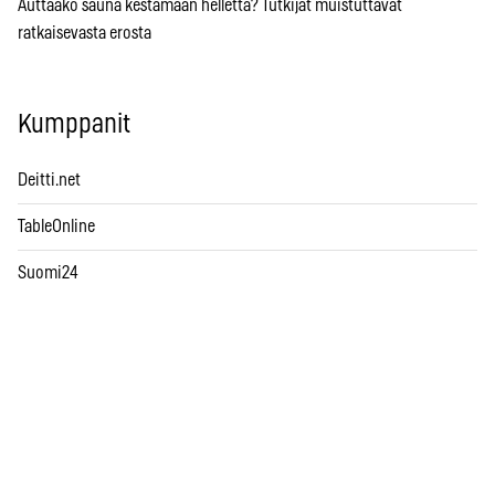
Auttaako sauna kestämään hellettä? Tutkijat muistuttavat
ratkaisevasta erosta
Kumppanit
Deitti.net
TableOnline
Suomi24