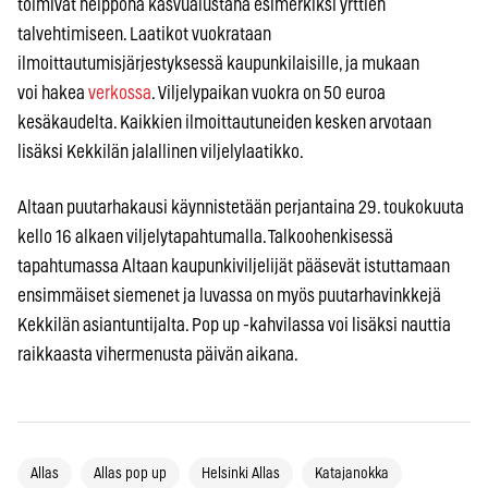
toimivat helppona kasvualustana esimerkiksi yrttien
talvehtimiseen. Laatikot vuokrataan
ilmoittautumisjärjestyksessä kaupunkilaisille, ja mukaan
voi hakea
verkossa
. Viljelypaikan vuokra on 50 euroa
kesäkaudelta. Kaikkien ilmoittautuneiden kesken arvotaan
lisäksi Kekkilän jalallinen viljelylaatikko.
Altaan puutarhakausi käynnistetään perjantaina 29. toukokuuta
kello 16 alkaen viljelytapahtumalla. Talkoohenkisessä
tapahtumassa Altaan kaupunkiviljelijät pääsevät istuttamaan
ensimmäiset siemenet ja luvassa on myös puutarhavinkkejä
Kekkilän asiantuntijalta. Pop up -kahvilassa voi lisäksi nauttia
raikkaasta vihermenusta päivän aikana.
Allas
Allas pop up
Helsinki Allas
Katajanokka