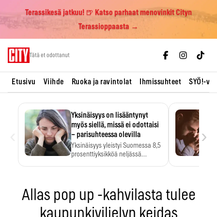
Terassikesä jatkuu! 🍺 Katso parhaat menovinkit Cityn
Terassioppaasta →
Skip
Tätä et odottanut
to
content
Etusivu
Viihde
Ruoka ja ravintolat
Ihmissuhteet
SYÖ!-vii
Yksinäisyys on lisääntynyt
myös siellä, missä ei odottaisi
‹
›
– parisuhteessa olevilla
Yksinäisyys yleistyi Suomessa 8,5
prosenttiyksikköä neljässä
vuodessa. Se…
Allas pop up -kahvilasta tulee
kaupunkiviljelyn keidas