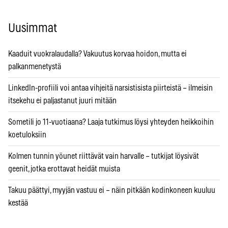
Uusimmat
Kaaduit vuokralaudalla? Vakuutus korvaa hoidon, mutta ei
palkanmenetystä
LinkedIn-profiili voi antaa vihjeitä narsistisista piirteistä – ilmeisin
itsekehu ei paljastanut juuri mitään
Sometili jo 11-vuotiaana? Laaja tutkimus löysi yhteyden heikkoihin
koetuloksiin
Kolmen tunnin yöunet riittävät vain harvalle – tutkijat löysivät
geenit, jotka erottavat heidät muista
Takuu päättyi, myyjän vastuu ei – näin pitkään kodinkoneen kuuluu
kestää