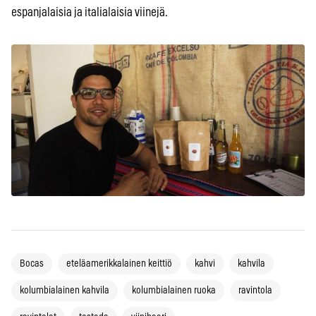
espanjalaisia ja italialaisia viinejä.
Bocas
eteläamerikkalainen keittiö
kahvi
kahvila
kolumbialainen kahvila
kolumbialainen ruoka
ravintola