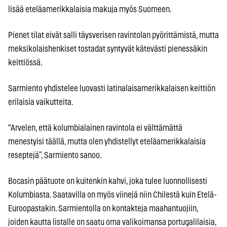
lisää eteläamerikkalaisia makuja myös Suomeen.
Pienet tilat eivät salli täysverisen ravintolan pyörittämistä, mutta
meksikolaishenkiset tostadat syntyvät kätevästi pienessäkin
keittiössä.
Sarmiento yhdistelee luovasti latinalaisamerikkalaisen keittiön
erilaisia vaikutteita.
“Arvelen, että kolumbialainen ravintola ei välttämättä
menestyisi täällä, mutta olen yhdistellyt eteläamerikkalaisia
reseptejä”, Sarmiento sanoo.
Bocasin päätuote on kuitenkin kahvi, joka tulee luonnollisesti
Kolumbiasta. Saatavilla on myös viinejä niin Chilestä kuin Etelä-
Euroopastakin. Sarmientolla on kontakteja maahantuojiin,
joiden kautta listalle on saatu oma valikoimansa portugalilaisia,