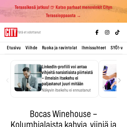
Terassikesä jatkuu! 🍺 Katso parhaat menovinkit Cityn
Terassioppaasta →
Skip
Tätä et odottanut
to
content
Etusivu
Viihde
Ruoka ja ravintolat
Ihmissuhteet
SYÖ!-vii
LinkedIn-profiili voi antaa
vihjeitä narsistisista piirteistä
‹
›
– ilmeisin itsekehu ei
paljastanut juuri mitään
Näkyvin itsekehu ei ennustanut
narsistisia piirteitä.
Bocas Winehouse –
Kolumbialaista kahvia, viiniä ja