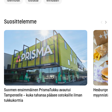
ravintolat
tostada
viinibaari
‹
›
Suosittelemme
Suomen ensimmäinen PrismaTukku avautui
Hesburgerilt
Tampereelle – kuka tahansa pääsee ostoksille ilman
myynnistä – 
tukkukorttia