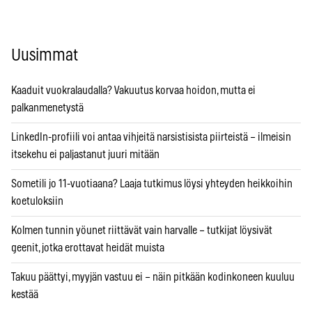
Uusimmat
Kaaduit vuokralaudalla? Vakuutus korvaa hoidon, mutta ei
palkanmenetystä
LinkedIn-profiili voi antaa vihjeitä narsistisista piirteistä – ilmeisin
itsekehu ei paljastanut juuri mitään
Sometili jo 11-vuotiaana? Laaja tutkimus löysi yhteyden heikkoihin
koetuloksiin
Kolmen tunnin yöunet riittävät vain harvalle – tutkijat löysivät
geenit, jotka erottavat heidät muista
Takuu päättyi, myyjän vastuu ei – näin pitkään kodinkoneen kuuluu
kestää