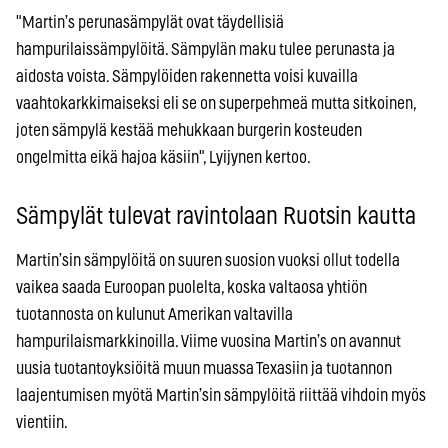
"Martin’s perunasämpylät ovat täydellisiä
hampurilaissämpylöitä. Sämpylän maku tulee perunasta ja
aidosta voista. Sämpylöiden rakennetta voisi kuvailla
vaahtokarkkimaiseksi eli se on superpehmeä mutta sitkoinen,
joten sämpylä kestää mehukkaan burgerin kosteuden
ongelmitta eikä hajoa käsiin", Lyijynen kertoo.
Sämpylät tulevat ravintolaan Ruotsin kautta
Martin’sin sämpylöitä on suuren suosion vuoksi ollut todella
vaikea saada Euroopan puolelta, koska valtaosa yhtiön
tuotannosta on kulunut Amerikan valtavilla
hampurilaismarkkinoilla. Viime vuosina Martin’s on avannut
uusia tuotantoyksiöitä muun muassa Texasiin ja tuotannon
laajentumisen myötä Martin’sin sämpylöitä riittää vihdoin myös
vientiin.