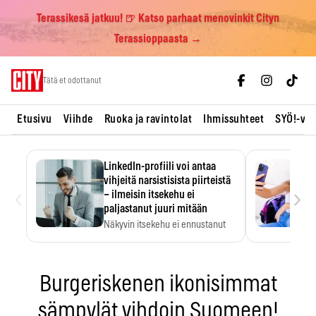
Terassikesä jatkuu! 🍺 Katso parhaat menovinkit Cityn
Terassioppaasta →
Skip
Tätä et odottanut
to
content
Etusivu
Viihde
Ruoka ja ravintolat
Ihmissuhteet
SYÖ!-vii
LinkedIn-profiili voi antaa
vihjeitä narsistisista piirteistä
‹
›
– ilmeisin itsekehu ei
paljastanut juuri mitään
Näkyvin itsekehu ei ennustanut
narsistisia piirteitä.
Burgeriskenen ikonisimmat
sämpylät vihdoin Suomeen!