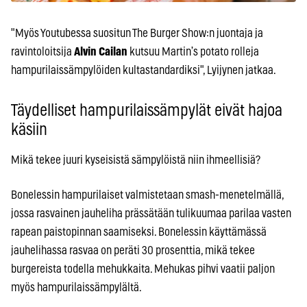
"Myös Youtubessa suositun The Burger Show:n juontaja ja
ravintoloitsija
Alvin Cailan
kutsuu Martin’s potato rolleja
hampurilaissämpylöiden kultastandardiksi", Lyijynen jatkaa.
Täydelliset hampurilaissämpylät eivät hajoa
käsiin
Mikä tekee juuri kyseisistä sämpylöistä niin ihmeellisiä?
Bonelessin hampurilaiset valmistetaan smash-menetelmällä,
jossa rasvainen jauheliha prässätään tulikuumaa parilaa vasten
rapean paistopinnan saamiseksi. Bonelessin käyttämässä
jauhelihassa rasvaa on peräti 30 prosenttia, mikä tekee
burgereista todella mehukkaita. Mehukas pihvi vaatii paljon
myös hampurilaissämpylältä.