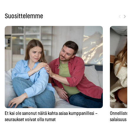
‹
›
Suosittelemme
Et kai ole sanonut näitä kahta asiaa kumppanillesi –
Onnellisten 
seuraukset voivat olla rumat
salaisuus – 