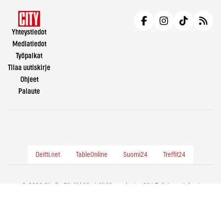
Yhteystiedot
Mediatiedot
Työpaikat
Tilaa uutiskirje
Ohjeet
Palaute
Deitti.net
TableOnline
Suomi24
Treffit24
© 2026 City.fi - Räväkkää sisältöä vuodesta -86 |
Evästeasetukset