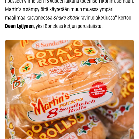
nousseet viimeisen 15 vuoden aikana todellisen ikonin asemaan.
Martin’sin sämpylöitä käytetään muun muassa ympäri
maailmaa kasvaneessa
Shake Shack
ravintolaketjussa", kertoo
Dean Lyijynen
, yksi Boneless ketjun perustajista.