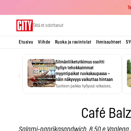
T
Skip
Tätä et odottanut
to
content
Etusivu
Viihde
Ruoka ja ravintolat
Ihmissuhteet
SY
Silmänliiketutkimus osoitti
hyllyn tehokkaimmat
‹
myyntipaikat ruokakaupassa –
näin näkyvyys vaikuttaa hintaan
Tuotteen paikka hyllyssä ratkaisee,
huomataanko se. Kauppiaat
hyödyntävät…
Café Bal
Salami-paprikasandwich, 8,50 e Vaaleaa l