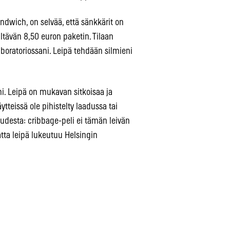
dwich, on selvää, että sänkkärit on
ltävän 8,50 euron paketin. Tilaan
boratoriossani. Leipä tehdään silmieni
i. Leipä on mukavan sitkoisaa ja
ytteissä ole pihistelty laadussa tai
uudesta: cribbage-peli ei tämän leivän
atta leipä lukeutuu Helsingin