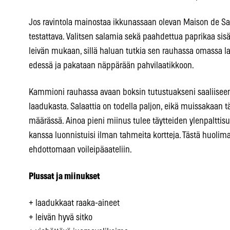
Jos ravintola mainostaa ikkunassaan olevan Maison de San
testattava. Valitsen salamia sekä paahdettua paprikaa sisä
leivän mukaan, sillä haluan tutkia sen rauhassa omassa la
edessä ja pakataan näppärään pahvilaatikkoon.
Kammioni rauhassa avaan boksin tutustuakseni saaliiseen
laadukasta. Salaattia on todella paljon, eikä muissakaan tä
määrässä. Ainoa pieni miinus tulee täytteiden ylenpalttis
kanssa luonnistuisi ilman tahmeita kortteja. Tästä huolim
ehdottomaan voileipäaateliin.
Plussat ja miinukset
+ laadukkaat raaka-aineet
+ leivän hyvä sitko