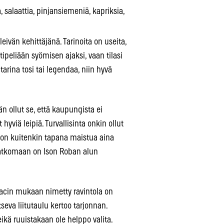
, salaattia, pinjansiemeniä, kapriksia,
eivän kehittäjänä. Tarinoita on useita,
ipeliään syömisen ajaksi, vaan tilasi
tarina tosi tai legendaa, niin hyvä
n ollut se, että kaupungista ei
viä leipiä. Turvallisinta onkin ollut
 on kuitenkin tapana maistua aina
atkomaan on Ison Roban alun
acin mukaan nimetty ravintola on
seva liitutaulu kertoo tarjonnan.
eikä ruuistakaan ole helppo valita.