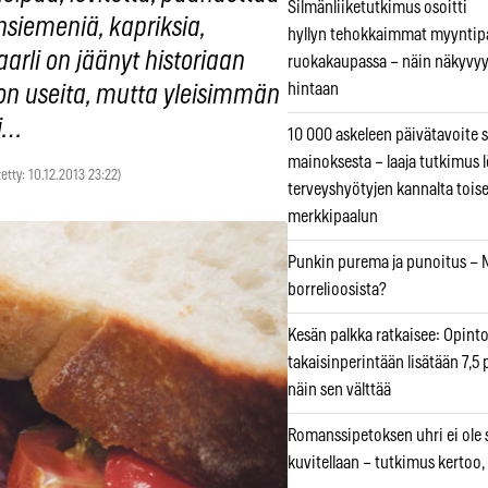
Silmänliiketutkimus osoitti
nsiemeniä, kapriksia,
hyllyn tehokkaimmat myyntip
arli on jäänyt historiaan
ruokakaupassa – näin näkyvyy
hintaan
 on useita, mutta yleisimmän
ei…
10 000 askeleen päivätavoite 
mainoksesta – laaja tutkimus l
tetty: 10.12.2013 23:22)
terveyshyötyjen kannalta tois
merkkipaalun
Punkin purema ja punoitus – M
borrelioosista?
Kesän palkka ratkaisee: Opint
takaisinperintään lisätään 7,5 
näin sen välttää
Romanssipetoksen uhri ei ole se
kuvitellaan – tutkimus kertoo,