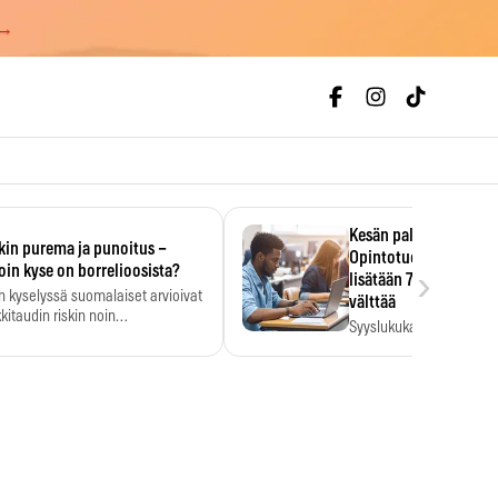
 →
Kesän palkka ratkaise
kin purema ja punoitus –
Opintotuen takaisinp
›
oin kyse on borrelioosista?
lisätään 7,5 prosentti
n kyselyssä suomalaiset arvioivat
välttää
kitaudin riskin noin
Syyslukukauden tukikuu
menkertaiseksi…
määrä ratkeaa sillä, mit
ehti…