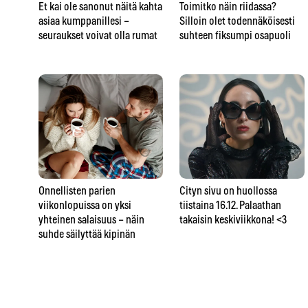
Et kai ole sanonut näitä kahta
Toimitko näin riidassa?
asiaa kumppanillesi –
Silloin olet todennäköisesti
seuraukset voivat olla rumat
suhteen fiksumpi osapuoli
Onnellisten parien
Cityn sivu on huollossa
viikonlopuissa on yksi
tiistaina 16.12. Palaathan
yhteinen salaisuus – näin
takaisin keskiviikkona! <3
suhde säilyttää kipinän