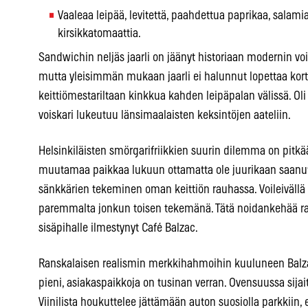
Vaaleaa leipää, levitettä, paahdettua paprikaa, salamia
kirsikkatomaattia.
Sandwichin neljäs jaarli on jäänyt historiaan modernin voil
mutta yleisimmän mukaan jaarli ei halunnut lopettaa kortt
keittiömestariltaan kinkkua kahden leipäpalan välissä. Oli 
voiskari lukeutuu länsimaalaisten keksintöjen aateliin.
Helsinkiläisten smörgarifriikkien suurin dilemma on pitkää
muutamaa paikkaa lukuun ottamatta ole juurikaan saanut hy
sänkkärien tekeminen oman keittiön rauhassa. Voileivällä
paremmalta jonkun toisen tekemänä. Tätä noidankehää r
sisäpihalle ilmestynyt Café Balzac.
Ranskalaisen realismin merkkihahmoihin kuuluneen Balz
pieni, asiakaspaikkoja on tusinan verran. Ovensuussa sijait
Viinilista houkuttelee jättämään auton suosiolla parkkiin, 