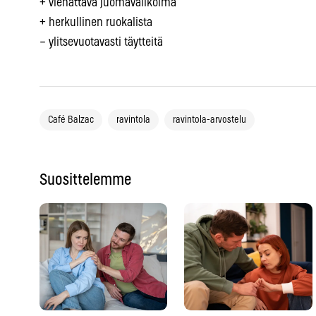
+ viehättävä juomavalikoima
+ herkullinen ruokalista
– ylitsevuotavasti täytteitä
Café Balzac
ravintola
ravintola-arvostelu
Suosittelemme