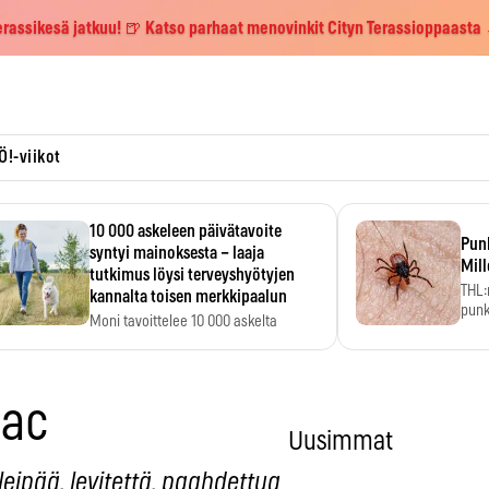
erassikesä jatkuu! 🍺 Katso parhaat menovinkit Cityn Terassioppaasta
Ö!-viikot
10 000 askeleen päivätavoite
Pun
syntyi mainoksesta – laaja
Mill
tutkimus löysi terveyshyötyjen
THL:
kannalta toisen merkkipaalun
punk
Moni tavoittelee 10 000 askelta
kym
päivässä, vaikka luku…
zac
Uusimmat
eipää, levitettä, paahdettua