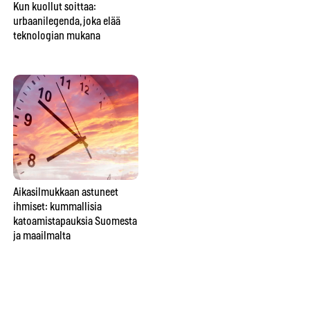
Kun kuollut soittaa:
Perheen keskimmäinen ei ole
Tu
urbaanilegenda, joka elää
vain väliinputoaja – vaan
ko
teknologian mukana
usein perheen sosiaalinen
keh
liima
Aikasilmukkaan astuneet
Tiesitkö tätä spiritismin
Onk
ihmiset: kummallisia
historiasta? Foxin
jos
katoamistapauksia Suomesta
teinisisarukset aloittivat
ja maailmalta
kokonaisen liikkeen, jonka he
yrittivät myöhemmin
pysäyttää