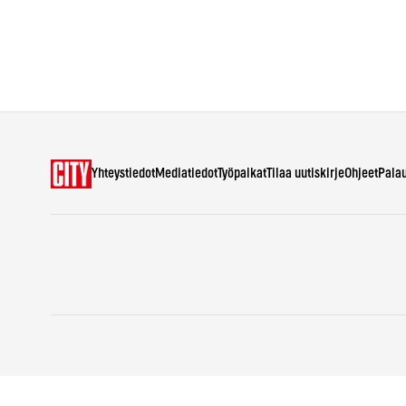
Yhteystiedot
Mediatiedot
Työpaikat
Tilaa uutiskirje
Ohjeet
Pala