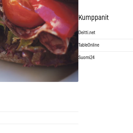
Kumppanit
Deitti.net
TableOnline
Suomi24