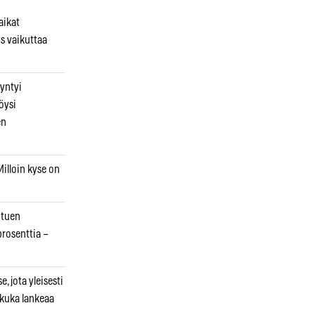
aikat
s vaikuttaa
syntyi
öysi
en
illoin kyse on
otuen
prosenttia –
, jota yleisesti
 kuka lankeaa