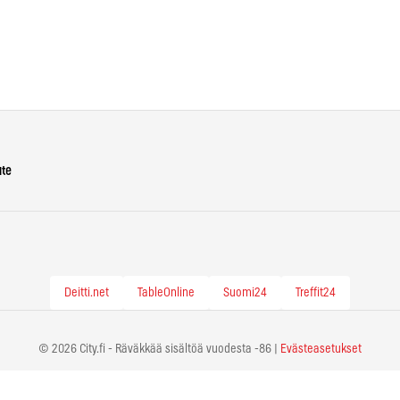
ute
Deitti.net
TableOnline
Suomi24
Treffit24
© 2026 City.fi - Räväkkää sisältöä vuodesta -86 |
Evästeasetukset