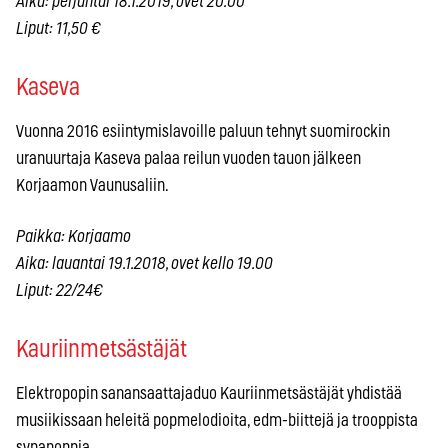
Aika: perjantai 18.1.2019, ovet 20.00
Liput: 11,50 €
Kaseva
Vuonna 2016 esiintymislavoille paluun tehnyt suomirockin
uranuurtaja Kaseva palaa reilun vuoden tauon jälkeen
Korjaamon Vaunusaliin.
Paikka: Korjaamo
Aika: lauantai 19.1.2018, ovet kello 19.00
Liput: 22/24€
Kauriinmetsästäjät
Elektropopin sanansaattajaduo Kauriinmetsästäjät yhdistää
musiikissaan heleitä popmelodioita, edm-biittejä ja trooppista
synapoppia.