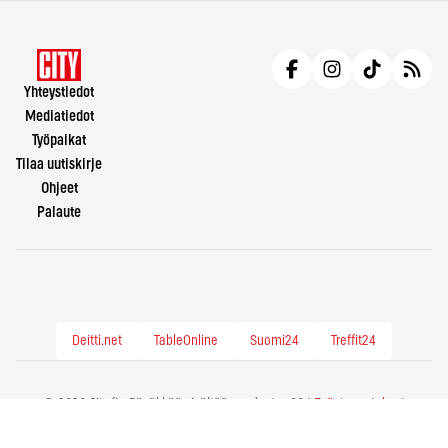
Yhteystiedot
Mediatiedot
Työpaikat
Tilaa uutiskirje
Ohjeet
Palaute
Deitti.net
TableOnline
Suomi24
Treffit24
© 2026 City.fi - Räväkkää sisältöä vuodesta -86 |
Evästeasetukset