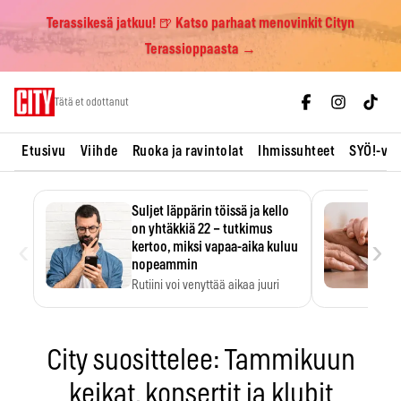
Terassikesä jatkuu! 🍺 Katso parhaat menovinkit Cityn
Terassioppaasta →
Skip
Tätä et odottanut
to
content
Etusivu
Viihde
Ruoka ja ravintolat
Ihmissuhteet
SYÖ!-vii
Suljet läppärin töissä ja kello
on yhtäkkiä 22 – tutkimus
‹
›
kertoo, miksi vapaa-aika kuluu
nopeammin
Rutiini voi venyttää aikaa juuri
silloin, kun sitä…
City suosittelee: Tammikuun
keikat, konsertit ja klubit