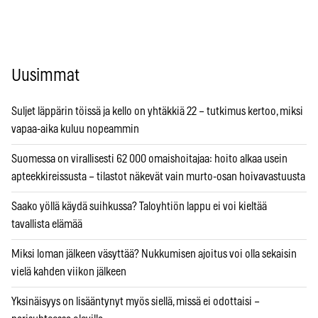
Uusimmat
Suljet läppärin töissä ja kello on yhtäkkiä 22 – tutkimus kertoo, miksi
vapaa-aika kuluu nopeammin
Suomessa on virallisesti 62 000 omaishoitajaa: hoito alkaa usein
apteekkireissusta – tilastot näkevät vain murto-osan hoivavastuusta
Saako yöllä käydä suihkussa? Taloyhtiön lappu ei voi kieltää
tavallista elämää
Miksi loman jälkeen väsyttää? Nukkumisen ajoitus voi olla sekaisin
vielä kahden viikon jälkeen
Yksinäisyys on lisääntynyt myös siellä, missä ei odottaisi –