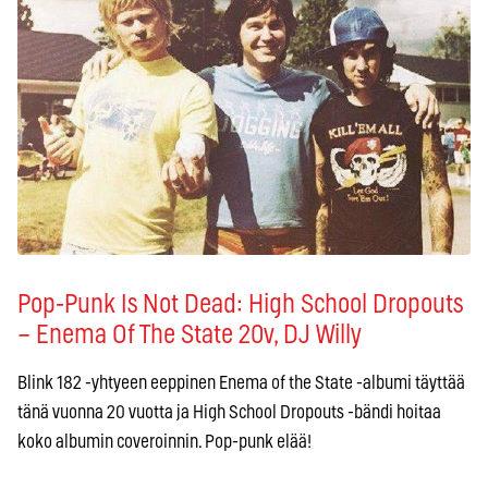
Pop-Punk Is Not Dead: High School Dropouts
– Enema Of The State 20v, DJ Willy
Blink 182 -yhtyeen eeppinen Enema of the State -albumi täyttää
tänä vuonna 20 vuotta ja High School Dropouts -bändi hoitaa
koko albumin coveroinnin. Pop-punk elää!