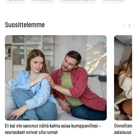
‹
›
Suosittelemme
Et kai ole sanonut näitä kahta asiaa kumppanillesi –
Onnellisten 
seuraukset voivat olla rumat
salaisuus – 