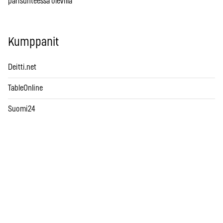
parisuhteessa olevilla
Kumppanit
Deitti.net
TableOnline
Suomi24