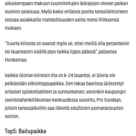
aikuisempaan makuun suunniteltujen ikärajojen olevan paikan
suosion salaisuus. Myös kaksi erilaista puolta tanssilattioineen
tarjoaa asiakkaille mahdollisuuden valita meno fiiliksensä
mukaan.
”Suurta kiitosta on saanut myös se, ettei meillä olla perjantaisin
tai lauantaisin sisällä pipo taikka lippis päässä”, paljastaa
Honkamaa.
Vaikka Glorian kiireisin ilta on k-24 lauantai, ei Gloria ole
pelkästään viikonloppupaikka. Sen takaa baarissa järjestetyt
erilaiset opiskelijabileet ja sunnuntainen, varsinkin kaupungin
ravintolahenkilökunnan keskuudessa suosittu, Pro Sundays,
jolloin tanssijalkoihin saa liikettä edullisten juomatarjousten
voimin.
Top5: Bailupaikka