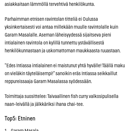
asiakkaitaan lämmöllä tervehtivä henkilökunta.
Parhaimman etnisen ravintolan titteliä ei Oulussa
yksinkertaisesti voi antaa millekään muulle ravintolalle kuin
Garam Masalalle. Aseman läheisyydessä sijaitseva pieni
intialainen ravintola on kylillä tunnettu ystävällisestä
henkilökunnastaan ja uskomattoman maukkaasta ruuastaan.
”Edes Intiassa intialainen ei maistunut yhtä hyvälle! Täällä maku
on vieläkin täyteläisempi!” sanoikin eräs Intiassa seikkaillut
reppureissaaja Garam Masalassa syödessään.
Toimittaja suosittelee: Taivaallinen fish curry valkosipulisella
naan-leivällä ja jälkkäriksi ihana chai-tee.
Top5: Etninen
1. Garam Masala