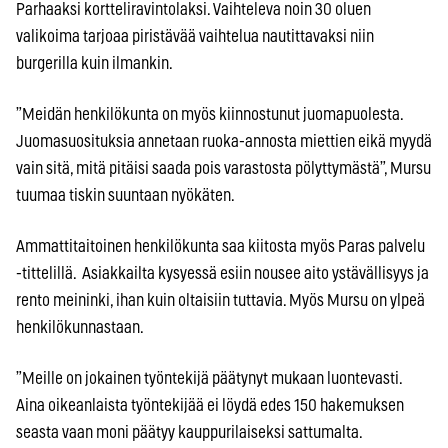
Parhaaksi kortteliravintolaksi. Vaihteleva noin 30 oluen
valikoima tarjoaa piristävää vaihtelua nautittavaksi niin
burgerilla kuin ilmankin.
”Meidän henkilökunta on myös kiinnostunut juomapuolesta.
Juomasuosituksia annetaan ruoka-annosta miettien eikä myydä
vain sitä, mitä pitäisi saada pois varastosta pölyttymästä”, Mursu
tuumaa tiskin suuntaan nyökäten.
Ammattitaitoinen henkilökunta saa kiitosta myös Paras palvelu
-tittelillä. Asiakkailta kysyessä esiin nousee aito ystävällisyys ja
rento meininki, ihan kuin oltaisiin tuttavia. Myös Mursu on ylpeä
henkilökunnastaan.
”Meille on jokainen työntekijä päätynyt mukaan luontevasti.
Aina oikeanlaista työntekijää ei löydä edes 150 hakemuksen
seasta vaan moni päätyy kauppurilaiseksi sattumalta.