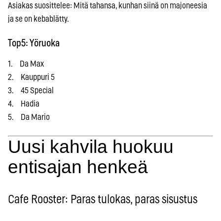
Asiakas suosittelee: Mitä tahansa, kunhan siinä on majoneesia
ja se on kebablätty.
Top5: Yöruoka
1. Da Max
2. Kauppuri 5
3. 45 Special
4. Hadia
5. Da Mario
Uusi kahvila huokuu
entisajan henkeä
Cafe Rooster: Paras tulokas, paras sisustus