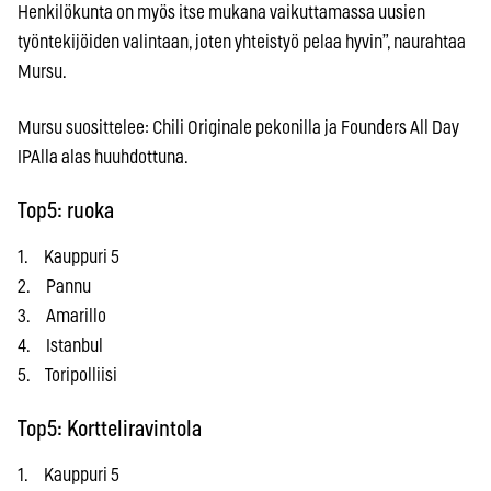
Henkilökunta on myös itse mukana vaikuttamassa uusien
työntekijöiden valintaan, joten yhteistyö pelaa hyvin”, naurahtaa
Mursu.
Mursu suosittelee: Chili Originale pekonilla ja Founders All Day
IPAlla alas huuhdottuna.
Top5: ruoka
1. Kauppuri 5
2. Pannu
3. Amarillo
4. Istanbul
5. Toripolliisi
Top5: Kortteliravintola
1. Kauppuri 5