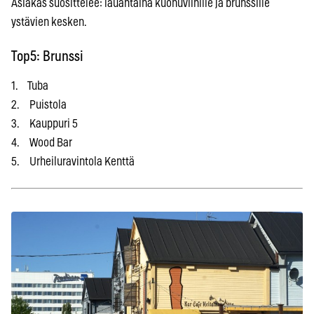
Asiakas suosittelee: lauantaina kuohuviinille ja brunssille
ystävien kesken.
Top5: Brunssi
1. Tuba
2. Puistola
3. Kauppuri 5
4. Wood Bar
5. Urheiluravintola Kenttä