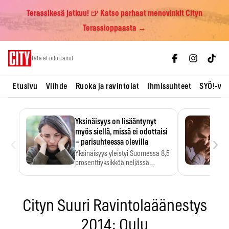
Terassikesä jatkuu! 🍺 Katso parhaat menovinkit Cityn
Terassioppaasta →
Skip
Tätä et odottanut
to
content
Etusivu
Viihde
Ruoka ja ravintolat
Ihmissuhteet
SYÖ!-vii
Yksinäisyys on lisääntynyt
myös siellä, missä ei odottaisi
‹
›
– parisuhteessa olevilla
Yksinäisyys yleistyi Suomessa 8,5
prosenttiyksikköä neljässä
vuodessa. Se…
Cityn Suuri Ravintolaäänestys
2014: Oulu