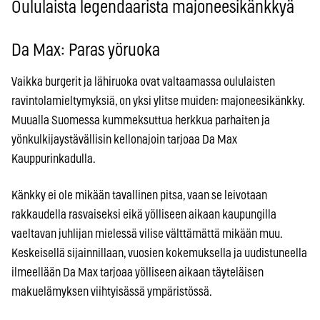
Oululaista legendaarista majoneesikänkkyä
Da Max: Paras yöruoka
Vaikka burgerit ja lähiruoka ovat valtaamassa oululaisten
ravintolamieltymyksiä, on yksi ylitse muiden: majoneesikänkky.
Muualla Suomessa kummeksuttua herkkua parhaiten ja
yönkulkijaystävällisin kellonajoin tarjoaa Da Max
Kauppurinkadulla.
Känkky ei ole mikään tavallinen pitsa, vaan se leivotaan
rakkaudella rasvaiseksi eikä yölliseen aikaan kaupungilla
vaeltavan juhlijan mielessä vilise välttämättä mikään muu.
Keskeisellä sijainnillaan, vuosien kokemuksella ja uudistuneella
ilmeellään Da Max tarjoaa yölliseen aikaan täyteläisen
makuelämyksen viihtyisässä ympäristössä.