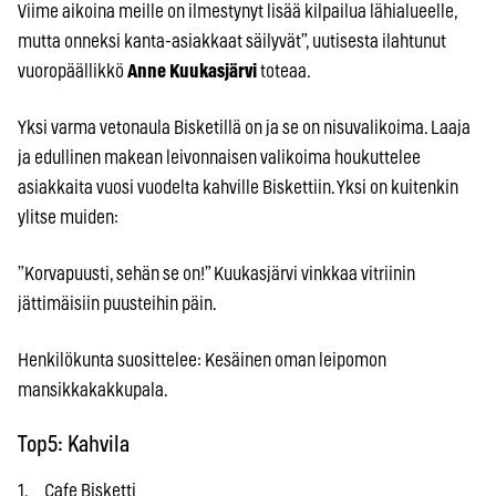
Viime aikoina meille on ilmestynyt lisää kilpailua lähialueelle,
mutta onneksi kanta-asiakkaat säilyvät”, uutisesta ilahtunut
vuoropäällikkö
Anne Kuukasjärvi
toteaa.
Yksi varma vetonaula Bisketillä on ja se on nisuvalikoima. Laaja
ja edullinen makean leivonnaisen valikoima houkuttelee
asiakkaita vuosi vuodelta kahville Biskettiin. Yksi on kuitenkin
ylitse muiden:
”Korvapuusti, sehän se on!” Kuukasjärvi vinkkaa vitriinin
jättimäisiin puusteihin päin.
Henkilökunta suosittelee: Kesäinen oman leipomon
mansikkakakkupala.
Top5: Kahvila
1. Cafe Bisketti