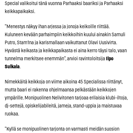
Special valikoitui tänä vuonna Parhaaksi baariksi ja Parhaaksi
keikkapaikaksi.
”Menestys näkyy ihan arjessa ja jonoja keikoille riittää.
Kuluneen kevään parhaimpiin keikkoihin kuului ainakin Samuli
Putro, Stam1na ja karismallaan vaikuttanut Olavi Uusivirta.
Hyvästä keikasta ja keikkapaikasta ei aina kerro täysi talo, vaan
tunnelma merkitsee enemmän”, arvioi ravintoloitsija
Ilpo
Sulkala
.
Nimekkäitä keikkoja on viime aikoina 45 Specialissa riittänyt,
mutta baari ei rakenna ohjelmaansa pelkästään keikkojen
ympärille. Monipuolinen Nelivitonen tarjoaa erilaisia klubi-iltoja,
dj-settejä, opiskelijabileitä, jameja, stand-uppia ja maistuvaa
ruokaa.
”Kyllä se monipuolinen tarjonta on varmasti meidän suosion