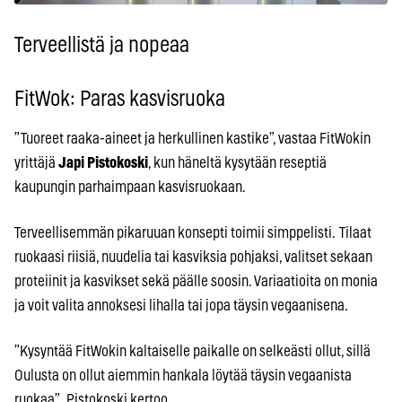
Terveellistä ja nopeaa
FitWok: Paras kasvisruoka
”Tuoreet raaka-aineet ja herkullinen kastike”, vastaa FitWokin
yrittäjä
Japi Pistokoski
, kun häneltä kysytään reseptiä
kaupungin parhaimpaan kasvisruokaan.
Terveellisemmän pikaruuan konsepti toimii simppelisti. Tilaat
ruokaasi riisiä, nuudelia tai kasviksia pohjaksi, valitset sekaan
proteiinit ja kasvikset sekä päälle soosin. Variaatioita on monia
ja voit valita annoksesi lihalla tai jopa täysin vegaanisena.
”Kysyntää FitWokin kaltaiselle paikalle on selkeästi ollut, sillä
Oulusta on ollut aiemmin hankala löytää täysin vegaanista
ruokaa”, Pistokoski kertoo.