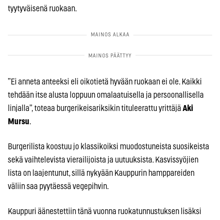
tyytyväisenä ruokaan.
”Ei anneta anteeksi eli oikotietä hyvään ruokaan ei ole. Kaikki
tehdään itse alusta loppuun omalaatuisella ja persoonallisella
linjalla”, toteaa burgerikeisariksikin tituleerattu yrittäjä
Aki
Mursu
.
Burgerilista koostuu jo klassikoiksi muodostuneista suosikeista
sekä vaihtelevista vierailijoista ja uutuuksista. Kasvissyöjien
lista on laajentunut, sillä nykyään Kauppurin hamppareiden
väliin saa pyytäessä vegepihvin.
Kauppuri äänestettiin tänä vuonna ruokatunnustuksen lisäksi