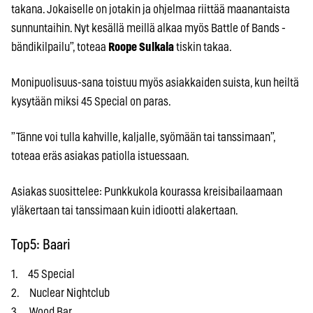
takana. Jokaiselle on jotakin ja ohjelmaa riittää maanantaista
sunnuntaihin. Nyt kesällä meillä alkaa myös Battle of Bands -
bändikilpailu”, toteaa
Roope Sulkala
tiskin takaa.
Monipuolisuus-sana toistuu myös asiakkaiden suista, kun heiltä
kysytään miksi 45 Special on paras.
”Tänne voi tulla kahville, kaljalle, syömään tai tanssimaan”,
toteaa eräs asiakas patiolla istuessaan.
Asiakas suosittelee: Punkkukola kourassa kreisibailaamaan
yläkertaan tai tanssimaan kuin idiootti alakertaan.
Top5: Baari
1. 45 Special
2. Nuclear Nightclub
3. Wood Bar