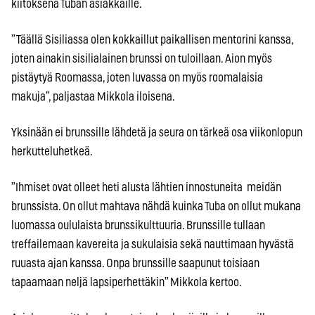
kiitoksena Tuban asiakkaille.
”Täällä Sisiliassa olen kokkaillut paikallisen mentorini kanssa,
joten ainakin sisilialainen brunssi on tuloillaan. Aion myös
pistäytyä Roomassa, joten luvassa on myös roomalaisia
makuja”, paljastaa Mikkola iloisena.
Yksinään ei brunssille lähdetä ja seura on tärkeä osa viikonlopun
herkutteluhetkeä.
”Ihmiset ovat olleet heti alusta lähtien innostuneita meidän
brunssista. On ollut mahtava nähdä kuinka Tuba on ollut mukana
luomassa oululaista brunssikulttuuria. Brunssille tullaan
treffailemaan kavereita ja sukulaisia sekä nauttimaan hyvästä
ruuasta ajan kanssa. Onpa brunssille saapunut toisiaan
tapaamaan neljä lapsiperhettäkin” Mikkola kertoo.