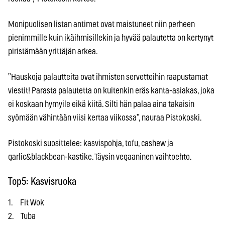
Monipuolisen listan antimet ovat maistuneet niin perheen
pienimmille kuin ikäihmisillekin ja hyvää palautetta on kertynyt
piristämään yrittäjän arkea.
”Hauskoja palautteita ovat ihmisten servetteihin raapustamat
viestit! Parasta palautetta on kuitenkin eräs kanta-asiakas, joka
ei koskaan hymyile eikä kiitä. Silti hän palaa aina takaisin
syömään vähintään viisi kertaa viikossa”, nauraa Pistokoski.
Pistokoski suosittelee: kasvispohja, tofu, cashew ja
garlic&blackbean-kastike. Täysin vegaaninen vaihtoehto.
Top5: Kasvisruoka
1. Fit Wok
2. Tuba