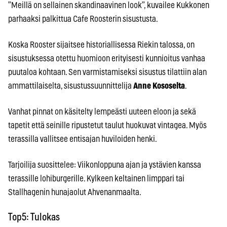
”Meillä on sellainen skandinaavinen look”, kuvailee Kukkonen
parhaaksi palkittua Cafe Roosterin sisustusta.
Koska Rooster sijaitsee historiallisessa Riekin talossa, on
sisustuksessa otettu huomioon erityisesti kunnioitus vanhaa
puutaloa kohtaan. Sen varmistamiseksi sisustus tilattiin alan
ammattilaiselta, sisustussuunnittelija
Anne Kososelta
.
Vanhat pinnat on käsitelty lempeästi uuteen eloon ja sekä
tapetit että seinille ripustetut taulut huokuvat vintagea. Myös
terassilla vallitsee entisajan huviloiden henki.
Tarjoilija suosittelee: Viikonloppuna ajan ja ystävien kanssa
terassille lohiburgerille. Kylkeen keltainen limppari tai
Stallhagenin hunajaolut Ahvenanmaalta.
Top5: Tulokas