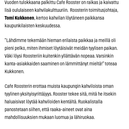
Vuoden tulokkaana palkittu Cafe Rooster on raikas ja kaivattu
lisä oululaiseen kahvilakulttuuriin. Roosterin toimitusjohtaja,
Tomi Kukkonen
, kertoo kahvilan löytäneen paikkansa
kaupunkilaisten keskuudessa.
”Lähdimme tekemään hieman erilaista paikkaa ja meillä oli
pieni pelko, miten ihmiset löytäisivät meidän tyylisen paikan.
Väki löysi Roosteriin kuitenkin yllättävän nopeaa. Varsinkin
kanta-asiakkaiden saaminen on lämmittänyt mieltä!” toteaa
Kukkonen.
Cafe Roosterin erottaa muista kaupungin kahviloista oman
tyylinen yksityisyrittäjyys. Rooster tekee sitä, mitä he itsekin
haluaisivat löytää kahviloiden kentältä. Ruokalistalla
panostetaan siihen, että raaka-aineet ovat aina
mahdollisuuksien mukaan luomua ja lähiruokaa.