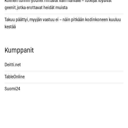
Kolmen tunnin yöunet riittävät vain harvalle – tutkijat löysivät
geenit, jotka erottavat heidät muista
Takuu päättyi, myyjän vastuu ei – näin pitkään kodinkoneen kuuluu
kestää
Kumppanit
Deitti.net
TableOnline
Suomi24