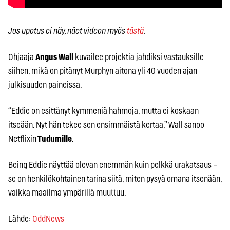
Jos upotus ei näy, näet videon myös
tästä
.
Ohjaaja
Angus Wall
kuvailee projektia jahdiksi vastauksille
siihen, mikä on pitänyt Murphyn aitona yli 40 vuoden ajan
julkisuuden paineissa.
“Eddie on esittänyt kymmeniä hahmoja, mutta ei koskaan
itseään. Nyt hän tekee sen ensimmäistä kertaa,” Wall sanoo
Netflixin
Tudumille
.
Being Eddie näyttää olevan enemmän kuin pelkkä urakatsaus –
se on henkilökohtainen tarina siitä, miten pysyä omana itsenään,
vaikka maailma ympärillä muuttuu.
Lähde:
OddNews