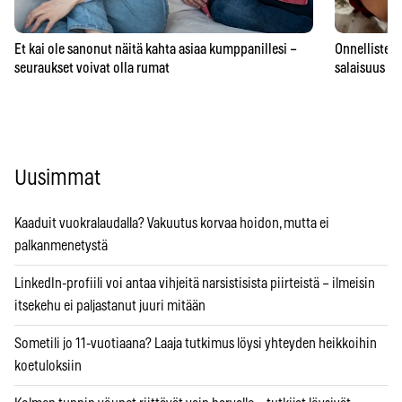
Et kai ole sanonut näitä kahta asiaa kumppanillesi –
Onnellisten 
seuraukset voivat olla rumat
salaisuus – 
Uusimmat
Kaaduit vuokralaudalla? Vakuutus korvaa hoidon, mutta ei
palkanmenetystä
LinkedIn-profiili voi antaa vihjeitä narsistisista piirteistä – ilmeisin
itsekehu ei paljastanut juuri mitään
Sometili jo 11-vuotiaana? Laaja tutkimus löysi yhteyden heikkoihin
koetuloksiin