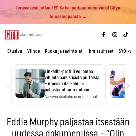
Terassikesä jatkuu! 🍺 Katso parhaat menovinkit Cityn
Terassioppaasta →
Skip
Tätä et odottanut
to
content
Etusivu
Viihde
Ruoka ja ravintolat
Ihmissuhteet
SYÖ!-vii
LinkedIn-profiili voi antaa
vihjeitä narsistisista piirteistä
‹
›
– ilmeisin itsekehu ei
paljastanut juuri mitään
Näkyvin itsekehu ei ennustanut
narsistisia piirteitä.
Eddie Murphy paljastaa itsestään
uudessa dokumentissa – ”Olin