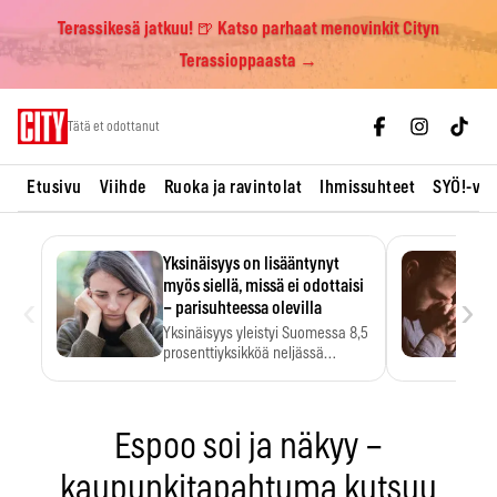
Terassikesä jatkuu! 🍺 Katso parhaat menovinkit Cityn
Terassioppaasta →
Skip
Tätä et odottanut
to
content
Etusivu
Viihde
Ruoka ja ravintolat
Ihmissuhteet
SYÖ!-vii
Yksinäisyys on lisääntynyt
myös siellä, missä ei odottaisi
‹
›
– parisuhteessa olevilla
Yksinäisyys yleistyi Suomessa 8,5
prosenttiyksikköä neljässä
vuodessa. Se…
Espoo soi ja näkyy –
kaupunkitapahtuma kutsuu