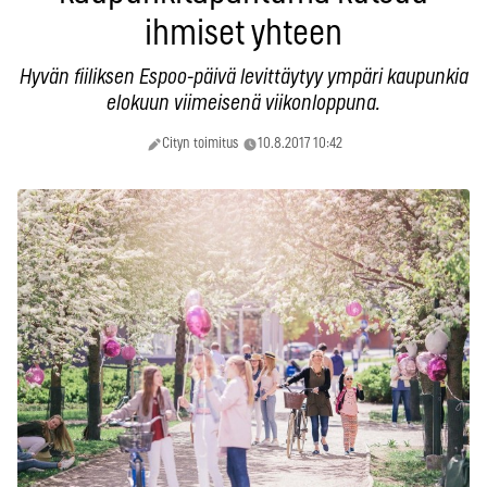
ihmiset yhteen
Hyvän fiiliksen Espoo-päivä levittäytyy ympäri kaupunkia
elokuun viimeisenä viikonloppuna.
Cityn toimitus
10.8.2017 10:42