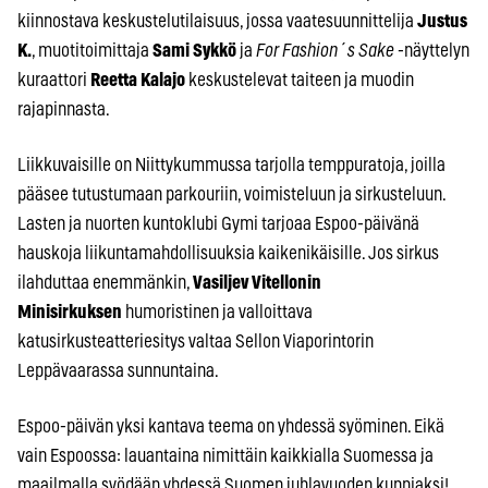
kiinnostava keskustelutilaisuus, jossa vaatesuunnittelija
Justus
K.
, muotitoimittaja
Sami Sykkö
ja
For Fashion´s Sake
-näyttelyn
kuraattori
Reetta Kalajo
keskustelevat taiteen ja muodin
rajapinnasta.
Liikkuvaisille on Niittykummussa tarjolla temppuratoja, joilla
pääsee tutustumaan parkouriin, voimisteluun ja sirkusteluun.
Lasten ja nuorten kuntoklubi Gymi tarjoaa Espoo-päivänä
hauskoja liikuntamahdollisuuksia kaikenikäisille. Jos sirkus
ilahduttaa enemmänkin,
Vasiljev Vitellonin
Minisirkuksen
humoristinen ja valloittava
katusirkusteatteriesitys valtaa Sellon Viaporintorin
Leppävaarassa sunnuntaina.
Espoo-päivän yksi kantava teema on yhdessä syöminen. Eikä
vain Espoossa: lauantaina nimittäin kaikkialla Suomessa ja
maailmalla syödään yhdessä Suomen juhlavuoden kunniaksi!