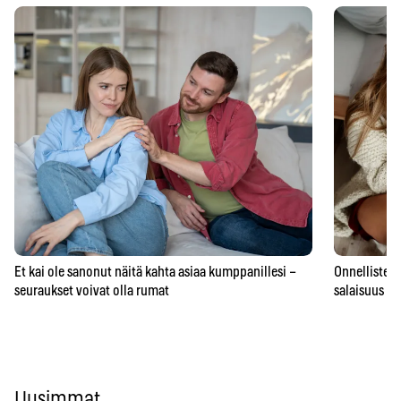
Et kai ole sanonut näitä kahta asiaa kumppanillesi –
Onnellisten 
seuraukset voivat olla rumat
salaisuus – 
Uusimmat