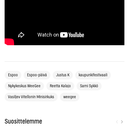
Espoo
Espoo-päivä
Justus K
kaupunkifestivaali
Nykykeskus WeeGee
Reetta Kalajo
Sami Sykkö
Vasiljev Vitellonin Minisirkuks
weegee
‹
›
Suosittelemme