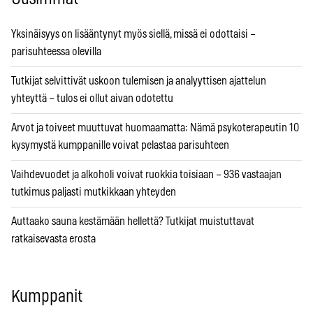
Yksinäisyys on lisääntynyt myös siellä, missä ei odottaisi –
parisuhteessa olevilla
Tutkijat selvittivät uskoon tulemisen ja analyyttisen ajattelun
yhteyttä – tulos ei ollut aivan odotettu
Arvot ja toiveet muuttuvat huomaamatta: Nämä psykoterapeutin 10
kysymystä kumppanille voivat pelastaa parisuhteen
Vaihdevuodet ja alkoholi voivat ruokkia toisiaan – 936 vastaajan
tutkimus paljasti mutkikkaan yhteyden
Auttaako sauna kestämään hellettä? Tutkijat muistuttavat
ratkaisevasta erosta
Kumppanit