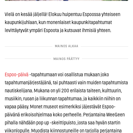
Vielä on kesää jäljellä! Elokuu huipentuu Espoossa yhteiseen
kaupunkijuhlaan, kun monenlaiset kaupunkitapahtumat
levittäytyvät ympäri Espoota ja kutsuvat ihmisiä yhteen.
Espoo-päivä
-tapahtumaan voi osallistua mukaan joko
tapahtumanjärjestäjänä, tai puhtaasti vain muiden tapahtumista
nautiskelijana. Mukana on yli 200 erilaista taiteen, kulttuurin,
musiikin, ruoan ja liikunnan tapahtumaa, ja kaikkiin niihin on
vapaa pääsy. Monet museot esimerkiksi jäjestävät Espoo-
päivänä erikoisohjelmaa koko perheelle. Perjantaina WeeGeen
pihalla nähdään pop up -skeittipuisto, josta saa hyvän startin
viikonlopulle. Muodista kiinnostuneille on tarjolla perjantaina