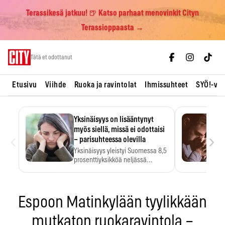
Terassikesä jatkuu! 🍺 Katso parhaat menovinkit Cityn
Terassioppaasta →
Skip
Tätä et odottanut
to
content
Etusivu
Viihde
Ruoka ja ravintolat
Ihmissuhteet
SYÖ!-vii
Yksinäisyys on lisääntynyt
myös siellä, missä ei odottaisi
‹
›
– parisuhteessa olevilla
Yksinäisyys yleistyi Suomessa 8,5
prosenttiyksikköä neljässä
vuodessa. Se…
Espoon Matinkylään tyylikkään
mutkaton ruokaravintola –