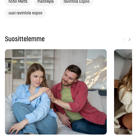
hotel Matts
matinkylä
ravintola Espoo
uusi ravintola espoo
‹
›
Suosittelemme