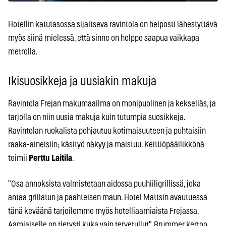
Hotellin katutasossa sijaitseva ravintola on helposti lähestyttävä
myös siinä mielessä, että sinne on helppo saapua vaikkapa
metrolla.
Ikisuosikkeja ja uusiakin makuja
Ravintola Frejan makumaailma on monipuolinen ja kekseliäs, ja
tarjolla on niin uusia makuja kuin tutumpia suosikkeja.
Ravintolan ruokalista pohjautuu kotimaisuuteen ja puhtaisiin
raaka-aineisiin; käsityö näkyy ja maistuu. Keittiöpäällikkönä
toimii
Perttu Laitila
.
"Osa annoksista valmistetaan aidossa puuhiiligrillissä, joka
antaa grillatun ja paahteisen maun. Hotel Mattsin avautuessa
tänä keväänä tarjoilemme myös hotelliaamiaista Frejassa.
Aamiaiselle on tietysti kuka vain tervetullut", Brummer kertoo