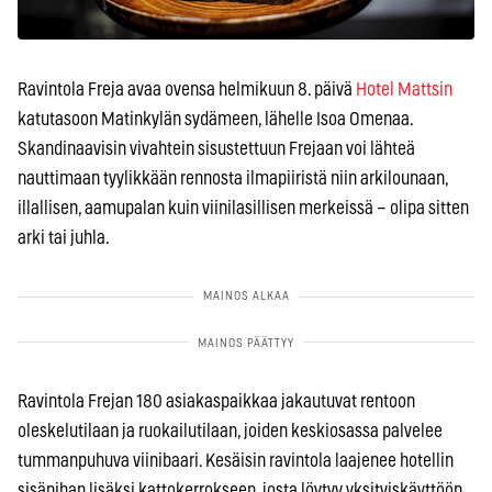
Ravintola Freja avaa ovensa helmikuun 8. päivä
Hotel Mattsin
katutasoon Matinkylän sydämeen, lähelle Isoa Omenaa.
Skandinaavisin vivahtein sisustettuun Frejaan voi lähteä
nauttimaan tyylikkään rennosta ilmapiiristä niin arkilounaan,
illallisen, aamupalan kuin viinilasillisen merkeissä – olipa sitten
arki tai juhla.
Ravintola Frejan 180 asiakaspaikkaa jakautuvat rentoon
oleskelutilaan ja ruokailutilaan, joiden keskiosassa palvelee
tummanpuhuva viinibaari. Kesäisin ravintola laajenee hotellin
sisäpihan lisäksi kattokerrokseen, josta löytyy yksityiskäyttöön