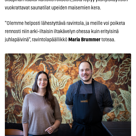
vuokrattavat saunatilat upeiden maisemien kera.
"Olemme helposti lähestyttävä ravintola, ja meille voi poiketa
rennosti niin arki-iltaisin iltakävelyn ohessa kuin erityisinä
juhlapäivinä", ravintolapäällikkö
Maria Brummer
toteaa.