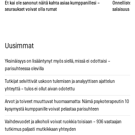
Et kai ole sanonut näitä kahta asiaa kumppanillesi –
Onnellisten 
seuraukset voivat olla rumat
salaisuus – 
Uusimmat
Yksinäisyys on lisääntynyt myös siellä, missä ei odottaisi –
parisuhteessa olevilla
Tutkijat selvittivät uskoon tulemisen ja analyyttisen ajattelun
yhteyttä – tulos ei ollut aivan odotettu
Arvot ja toiveet muuttuvat huomaamatta: Nämä psykoterapeutin 10
kysymystä kumppanille voivat pelastaa parisuhteen
Vaihdevuodet ja alkoholi voivat ruokkia toisiaan – 936 vastaajan
tutkimus paljasti mutkikkaan yhteyden