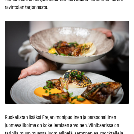
ravintolan tarjonnasta.
Ruokalistan lisäksi Frejan monipuolinen ja persoonallinen
juomavalikoima on kokeilemisen arvoinen. Viinibaarissa on
tarjolla muun muassa luomuviinejä, samppanjaa, mocktaileja