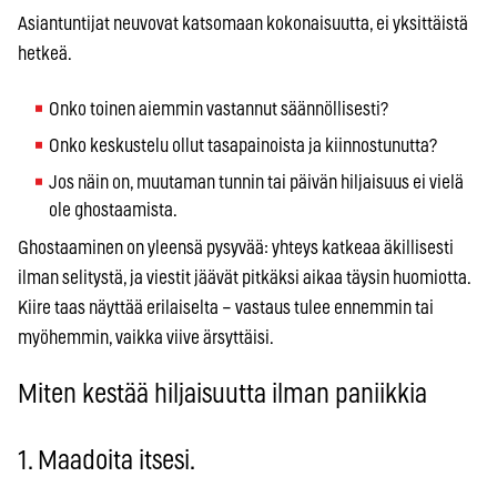
Asiantuntijat neuvovat katsomaan kokonaisuutta, ei yksittäistä
hetkeä.
Onko toinen aiemmin vastannut säännöllisesti?
Onko keskustelu ollut tasapainoista ja kiinnostunutta?
Jos näin on, muutaman tunnin tai päivän hiljaisuus ei vielä
ole ghostaamista.
Ghostaaminen on yleensä pysyvää: yhteys katkeaa äkillisesti
ilman selitystä, ja viestit jäävät pitkäksi aikaa täysin huomiotta.
Kiire taas näyttää erilaiselta – vastaus tulee ennemmin tai
myöhemmin, vaikka viive ärsyttäisi.
Miten kestää hiljaisuutta ilman paniikkia
1. Maadoita itsesi.