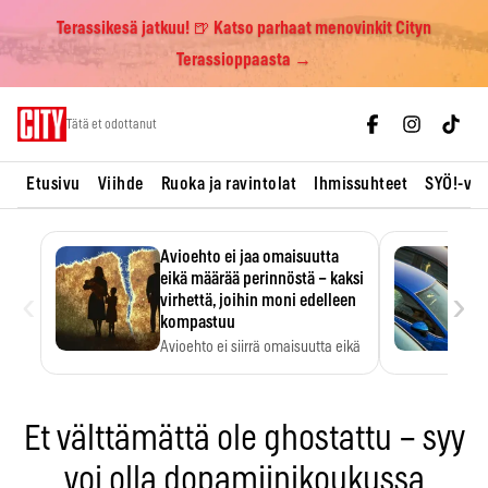
Terassikesä jatkuu! 🍺 Katso parhaat menovinkit Cityn
Terassioppaasta →
Skip
Tätä et odottanut
to
content
Etusivu
Viihde
Ruoka ja ravintolat
Ihmissuhteet
SYÖ!-vii
Avioehto ei jaa omaisuutta
eikä määrää perinnöstä – kaksi
‹
›
virhettä, joihin moni edelleen
kompastuu
Avioehto ei siirrä omaisuutta eikä
ratkaise perintöasioita.
Et välttämättä ole ghostattu – syy
voi olla dopamiinikoukussa