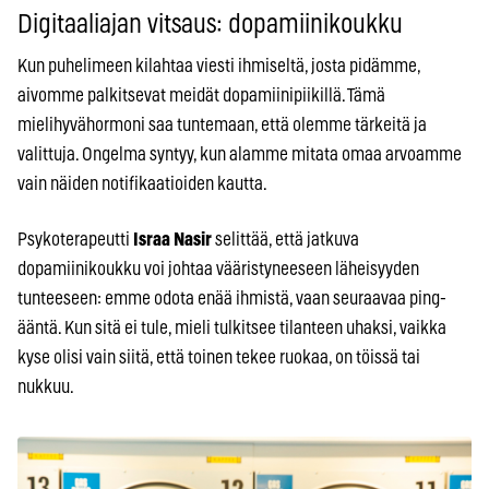
Digitaaliajan vitsaus: dopamiinikoukku
Kun puhelimeen kilahtaa viesti ihmiseltä, josta pidämme,
aivomme palkitsevat meidät dopamiinipiikillä. Tämä
mielihyvähormoni saa tuntemaan, että olemme tärkeitä ja
valittuja. Ongelma syntyy, kun alamme mitata omaa arvoamme
vain näiden notifikaatioiden kautta.
Psykoterapeutti
Israa Nasir
selittää, että jatkuva
dopamiinikoukku voi johtaa vääristyneeseen läheisyyden
tunteeseen: emme odota enää ihmistä, vaan seuraavaa ping-
ääntä. Kun sitä ei tule, mieli tulkitsee tilanteen uhaksi, vaikka
kyse olisi vain siitä, että toinen tekee ruokaa, on töissä tai
nukkuu.