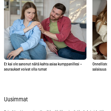
Et kai ole sanonut näitä kahta asiaa kumppanillesi –
Onnellisten 
seuraukset voivat olla rumat
salaisuus – 
Uusimmat