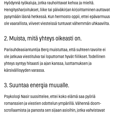
Hyödynnä työkaluja, jotka rauhoittavat kehoa ja mieltä.
Hengitysharjoitukset, liike tai päiväkirjan kirjoittaminen auttavat
pysymään läsnä hetkessä. Kun hermosto oppii, ettei epävarmuus
ole vaarallista, viiveet viesteissä tuntuvat vähemmän uhkaavilta.
2. Muista, mitä yhteys oikeasti on.
Parisuhdeasiantuntija Berg muistuttaa, että suhteen tavoite ei
ole jatkuva viestitulva tai loputtomat hyvät fiilikset. Todellinen
yhteys syntyy hitaasti ja ajan kanssa, luottamuksen ja
kärsivällisyyden varassa.
3. Suuntaa energia muualle.
Psykologi Nasir suosittelee, ettei koko elämä saa pyöriä
romanssien ja viestien odottelun ympärillä. Vähennä doom-
scrollaamista ja panosta sen sijaan asioihin, jotka vahvistavat