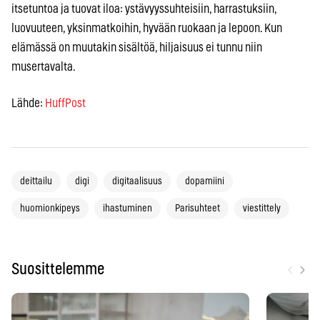
itsetuntoa ja tuovat iloa: ystävyyssuhteisiin, harrastuksiin,
luovuuteen, yksinmatkoihin, hyvään ruokaan ja lepoon. Kun
elämässä on muutakin sisältöä, hiljaisuus ei tunnu niin
musertavalta.
Lähde:
HuffPost
deittailu
digi
digitaalisuus
dopamiini
huomionkipeys
ihastuminen
Parisuhteet
viestittely
‹
›
Suosittelemme