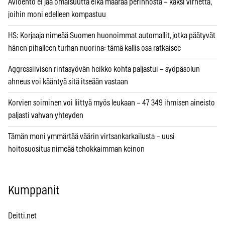
Avioehto ei jaa omaisuutta eikä määrää perinnöstä – kaksi virhettä,
joihin moni edelleen kompastuu
HS: Korjaaja nimeää Suomen huonoimmat automallit, jotka päätyvät
hänen pihalleen turhan nuorina: tämä kallis osa ratkaisee
Aggressiivisen rintasyövän heikko kohta paljastui – syöpäsolun
ahneus voi kääntyä sitä itseään vastaan
Korvien soiminen voi liittyä myös leukaan – 47 349 ihmisen aineisto
paljasti vahvan yhteyden
Tämän moni ymmärtää väärin virtsankarkailusta – uusi
hoitosuositus nimeää tehokkaimman keinon
Kumppanit
Deitti.net