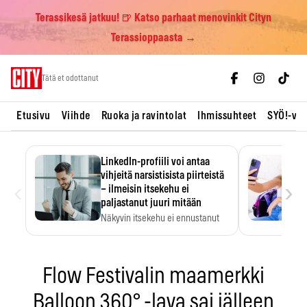
Terassikesä jatkuu! 🍺 Katso parhaat menovinkit Cityn
Terassioppaasta →
Skip
Tätä et odottanut
to
content
Etusivu
Viihde
Ruoka ja ravintolat
Ihmissuhteet
SYÖ!-vii
LinkedIn-profiili voi antaa
vihjeitä narsistisista piirteistä
‹
›
– ilmeisin itsekehu ei
paljastanut juuri mitään
Näkyvin itsekehu ei ennustanut
narsistisia piirteitä.
Flow Festivalin maamerkki
Balloon 360° -lava sai jälleen