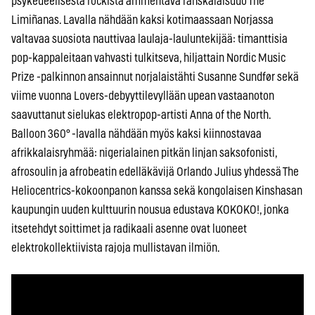
psykedeelisestä rockista ammentava ranskalaisduo The
Limiñanas. Lavalla nähdään kaksi kotimaassaan Norjassa
valtavaa suosiota nauttivaa laulaja-lauluntekijää: timanttisia
pop-kappaleitaan vahvasti tulkitseva, hiljattain Nordic Music
Prize -palkinnon ansainnut norjalaistähti Susanne Sundfør sekä
viime vuonna Lovers-debyyttilevyllään upean vastaanoton
saavuttanut sielukas elektropop-artisti Anna of the North.
Balloon 360° -lavalla nähdään myös kaksi kiinnostavaa
afrikkalaisryhmää: nigerialainen pitkän linjan saksofonisti,
afrosoulin ja afrobeatin edelläkävijä Orlando Julius yhdessä The
Heliocentrics-kokoonpanon kanssa sekä kongolaisen Kinshasan
kaupungin uuden kulttuurin nousua edustava KOKOKO!, jonka
itsetehdyt soittimet ja radikaali asenne ovat luoneet
elektrokollektiivista rajoja mullistavan ilmiön.