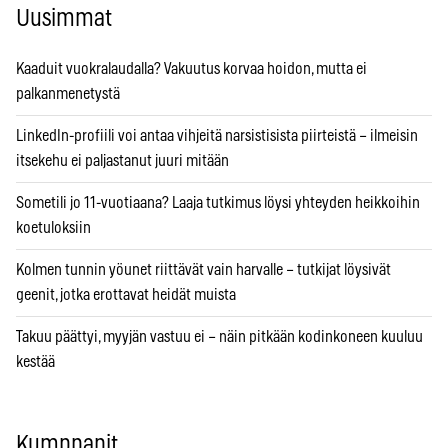
Uusimmat
Kaaduit vuokralaudalla? Vakuutus korvaa hoidon, mutta ei
palkanmenetystä
LinkedIn-profiili voi antaa vihjeitä narsistisista piirteistä – ilmeisin
itsekehu ei paljastanut juuri mitään
Sometili jo 11-vuotiaana? Laaja tutkimus löysi yhteyden heikkoihin
koetuloksiin
Kolmen tunnin yöunet riittävät vain harvalle – tutkijat löysivät
geenit, jotka erottavat heidät muista
Takuu päättyi, myyjän vastuu ei – näin pitkään kodinkoneen kuuluu
kestää
Kumppanit