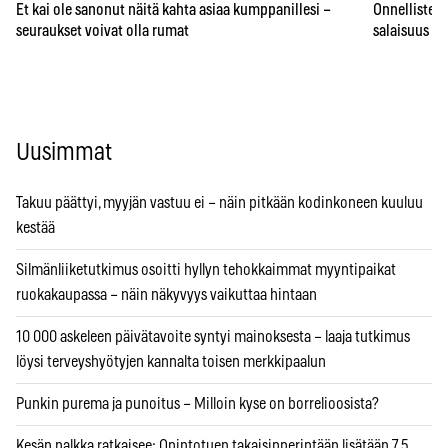
Et kai ole sanonut näitä kahta asiaa kumppanillesi –
Onnellisten 
seuraukset voivat olla rumat
salaisuus – 
Uusimmat
Takuu päättyi, myyjän vastuu ei – näin pitkään kodinkoneen kuuluu
kestää
Silmänliiketutkimus osoitti hyllyn tehokkaimmat myyntipaikat
ruokakaupassa – näin näkyvyys vaikuttaa hintaan
10 000 askeleen päivätavoite syntyi mainoksesta – laaja tutkimus
löysi terveyshyötyjen kannalta toisen merkkipaalun
Punkin purema ja punoitus – Milloin kyse on borrelioosista?
Kesän palkka ratkaisee: Opintotuen takaisinperintään lisätään 7,5