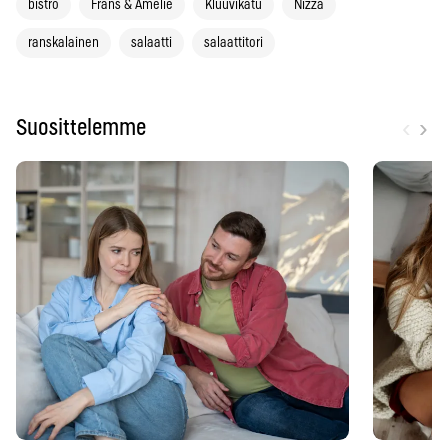
bistro
Frans & Amélie
Kluuvikatu
Nizza
ranskalainen
salaatti
salaattitori
‹
›
Suosittelemme