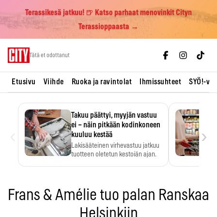
Terassikesä jatkuu! 🍺 Katso parhaat menovinkit Cityn
Terassioppaasta →
Skip
Tätä et odottanut
to
content
Etusivu
Viihde
Ruoka ja ravintolat
Ihmissuhteet
SYÖ!-vii
Takuu päättyi, myyjän vastuu
ei – näin pitkään kodinkoneen
‹
›
kuuluu kestää
Lakisääteinen virhevastuu jatkuu
tuotteen oletetun kestoiän ajan.
Frans & Amélie tuo palan Ranskaa
Helsinkiin