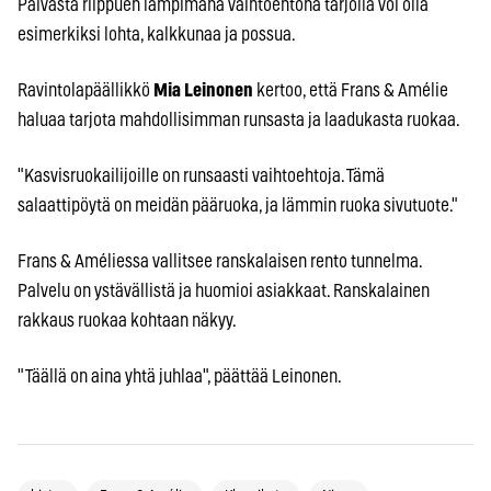
Päivästä riippuen lämpimänä vaihtoehtona tarjolla voi olla
esimerkiksi lohta, kalkkunaa ja possua.
Ravintolapäällikkö
Mia Leinonen
kertoo, että Frans & Amélie
haluaa tarjota mahdollisimman runsasta ja laadukasta ruokaa.
"Kasvisruokailijoille on runsaasti vaihtoehtoja. Tämä
salaattipöytä on meidän pääruoka, ja lämmin ruoka sivutuote."
Frans & Améliessa vallitsee ranskalaisen rento tunnelma.
Palvelu on ystävällistä ja huomioi asiakkaat. Ranskalainen
rakkaus ruokaa kohtaan näkyy.
"Täällä on aina yhtä juhlaa", päättää Leinonen.