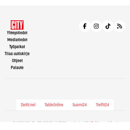
Yhteystiedot
Mediatiedot
Työpaikat
Tilaa uutiskirje
Ohjeet
Palaute
Deitti.net
TableOnline
Suomi24
Treffit24
© 2026 City.fi - Räväkkää sisältöä vuodesta -86 |
Evästeasetukset