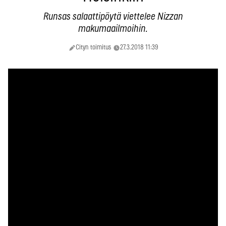
Runsas salaattipöytä viettelee Nizzan
makumaailmoihin.
Cityn toimitus
27.3.2018 11:39