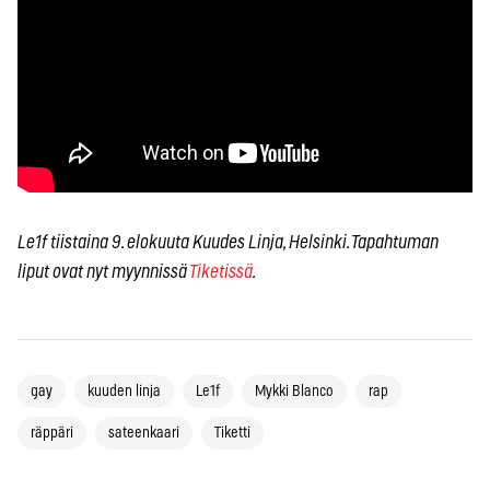
Le1f tiistaina 9. elokuuta Kuudes Linja, Helsinki. Tapahtuman
liput ovat nyt myynnissä
Tiketissä
.
gay
kuuden linja
Le1f
Mykki Blanco
rap
räppäri
sateenkaari
Tiketti