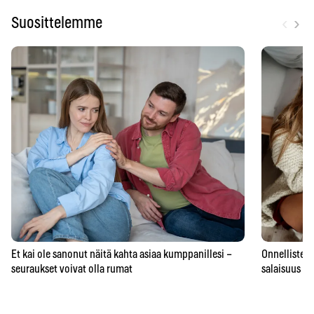
‹
›
Suosittelemme
Et kai ole sanonut näitä kahta asiaa kumppanillesi –
Onnellisten 
seuraukset voivat olla rumat
salaisuus – 