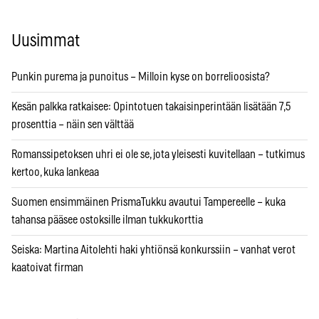
Uusimmat
Punkin purema ja punoitus – Milloin kyse on borrelioosista?
Kesän palkka ratkaisee: Opintotuen takaisinperintään lisätään 7,5
prosenttia – näin sen välttää
Romanssipetoksen uhri ei ole se, jota yleisesti kuvitellaan – tutkimus
kertoo, kuka lankeaa
Suomen ensimmäinen PrismaTukku avautui Tampereelle – kuka
tahansa pääsee ostoksille ilman tukkukorttia
Seiska: Martina Aitolehti haki yhtiönsä konkurssiin – vanhat verot
kaatoivat firman