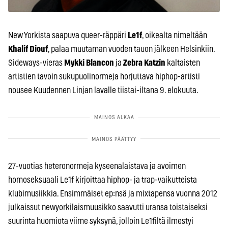
New Yorkista saapuva queer-räppäri
Le1f
, oikealta nimeltään
Khalif Diouf
, palaa muutaman vuoden tauon jälkeen Helsinkiin.
Sideways-vieras
Mykki Blancon
ja
Zebra Katzin
kaltaisten
artistien tavoin sukupuolinormeja horjuttava hiphop-artisti
nousee Kuudennen Linjan lavalle tiistai-iltana 9. elokuuta.
27-vuotias heteronormeja kyseenalaistava ja avoimen
homoseksuaali Le1f kirjoittaa hiphop- ja trap-vaikutteista
klubimusiikkia. Ensimmäiset ep:nsä ja mixtapensa vuonna 2012
julkaissut newyorkilaismuusikko saavutti uransa toistaiseksi
suurinta huomiota viime syksynä, jolloin Le1filtä ilmestyi