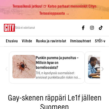
Terassikesä jatkuu! 🍺 Katso parhaat menovinkit Cityn
Terassioppaasta →
Skip
Tätä et odottanut
to
content
Etusivu
Viihde
Ruoka ja ravintolat
Ihmissuhteet
SYÖ!-vii
Punkin purema ja punoitus –
Milloin kyse on
‹
›
borrelioosista?
THL:n kyselyssä suomalaiset
arvioivat punkkitaudin riskin noin
kymmenkertaiseksi…
Gay-skenen räppäri Le1f jälleen
Suomeen