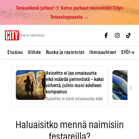
Terassikesä jatkuu! 🍺 Katso parhaat menovinkit Cityn
Terassioppaasta →
Skip
Tätä et odottanut
to
content
Etusivu
Viihde
Ruoka ja ravintolat
Ihmissuhteet
SYÖ!-vii
Avioehto ei jaa omaisuutta
eikä määrää perinnöstä – kaksi
‹
›
virhettä, joihin moni edelleen
kompastuu
Avioehto ei siirrä omaisuutta eikä
ratkaise perintöasioita.
Haluaisitko mennä naimisiin
festareilla?