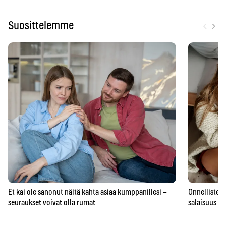
‹
›
Suosittelemme
Et kai ole sanonut näitä kahta asiaa kumppanillesi –
Onnellisten 
seuraukset voivat olla rumat
salaisuus – 