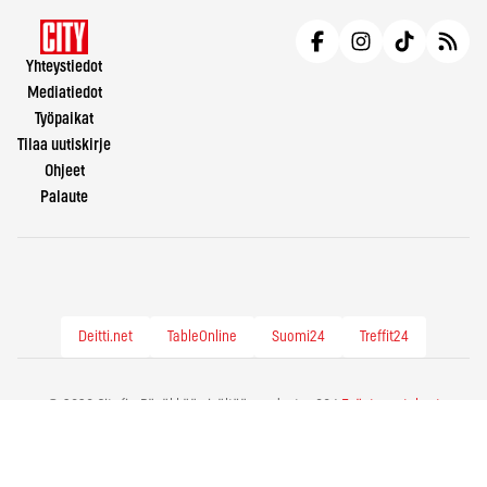
Yhteystiedot
Mediatiedot
Työpaikat
Tilaa uutiskirje
Ohjeet
Palaute
Deitti.net
TableOnline
Suomi24
Treffit24
© 2026 City.fi - Räväkkää sisältöä vuodesta -86 |
Evästeasetukset