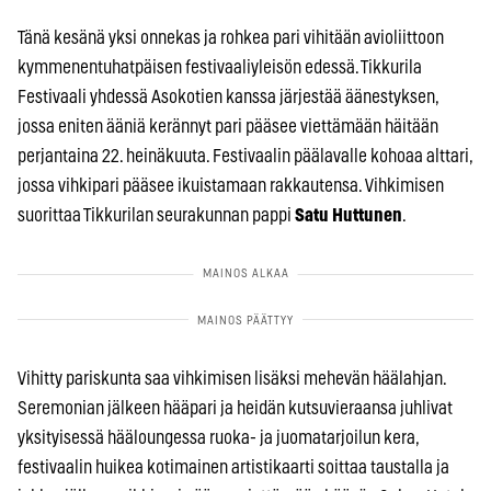
Tänä kesänä yksi onnekas ja rohkea pari vihitään avioliittoon
kymmenentuhatpäisen festivaaliyleisön edessä. Tikkurila
Festivaali yhdessä Asokotien kanssa järjestää äänestyksen,
jossa eniten ääniä kerännyt pari pääsee viettämään häitään
perjantaina 22. heinäkuuta. Festivaalin päälavalle kohoaa alttari,
jossa vihkipari pääsee ikuistamaan rakkautensa. Vihkimisen
suorittaa Tikkurilan seurakunnan pappi
Satu Huttunen
.
Vihitty pariskunta saa vihkimisen lisäksi mehevän häälahjan.
Seremonian jälkeen hääpari ja heidän kutsuvieraansa juhlivat
yksityisessä hääloungessa ruoka- ja juomatarjoilun kera,
festivaalin huikea kotimainen artistikaarti soittaa taustalla ja