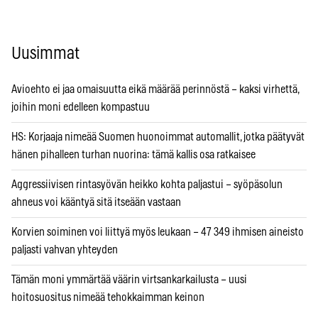
Uusimmat
Avioehto ei jaa omaisuutta eikä määrää perinnöstä – kaksi virhettä,
joihin moni edelleen kompastuu
HS: Korjaaja nimeää Suomen huonoimmat automallit, jotka päätyvät
hänen pihalleen turhan nuorina: tämä kallis osa ratkaisee
Aggressiivisen rintasyövän heikko kohta paljastui – syöpäsolun
ahneus voi kääntyä sitä itseään vastaan
Korvien soiminen voi liittyä myös leukaan – 47 349 ihmisen aineisto
paljasti vahvan yhteyden
Tämän moni ymmärtää väärin virtsankarkailusta – uusi
hoitosuositus nimeää tehokkaimman keinon