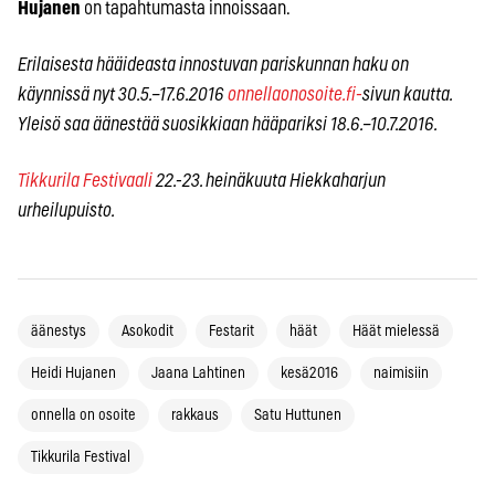
Hujanen
on tapahtumasta innoissaan.
Erilaisesta hääideasta innostuvan pariskunnan haku on
käynnissä nyt 30.5.–17.6.2016
onnellaonosoite.fi-
sivun kautta.
Yleisö saa äänestää suosikkiaan hääpariksi 18.6.–10.7.2016.
Tikkurila Festivaali
22.-23. heinäkuuta Hiekkaharjun
urheilupuisto.
äänestys
Asokodit
Festarit
häät
Häät mielessä
Heidi Hujanen
Jaana Lahtinen
kesä2016
naimisiin
onnella on osoite
rakkaus
Satu Huttunen
Tikkurila Festival