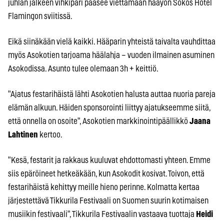
juhlan jälkeen vihkipari pääsee viettämään hääyön Sokos Hotel
Flamingon sviitissä.
Eikä siinäkään vielä kaikki. Hääparin yhteistä taivalta vauhdittaa
myös Asokotien tarjoama häälahja – vuoden ilmainen asuminen
Asokodissa. Asunto tulee olemaan 3h + keittiö.
"Ajatus festarihäistä lähti Asokotien halusta auttaa nuoria pareja
elämän alkuun. Häiden sponsorointi liittyy ajatukseemme siitä,
että onnella on osoite", Asokotien markkinointipäällikkö
Jaana
Lahtinen
kertoo.
"Kesä, festarit ja rakkaus kuuluvat ehdottomasti yhteen. Emme
siis epäröineet hetkeäkään, kun Asokodit kosivat. Toivon, että
festarihäistä kehittyy meille hieno perinne. Kolmatta kertaa
järjestettävä Tikkurila Festivaali on Suomen suurin kotimaisen
musiikin festivaali", Tikkurila Festivaalin vastaava tuottaja
Heidi