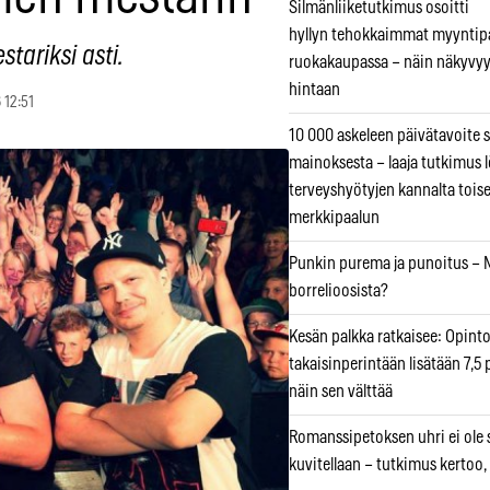
Silmänliiketutkimus osoitti
hyllyn tehokkaimmat myyntip
tariksi asti.
ruokakaupassa – näin näkyvyy
hintaan
 12:51
10 000 askeleen päivätavoite 
mainoksesta – laaja tutkimus l
terveyshyötyjen kannalta tois
merkkipaalun
Punkin purema ja punoitus – M
borrelioosista?
Kesän palkka ratkaisee: Opint
takaisinperintään lisätään 7,5 
näin sen välttää
Romanssipetoksen uhri ei ole se
kuvitellaan – tutkimus kertoo,