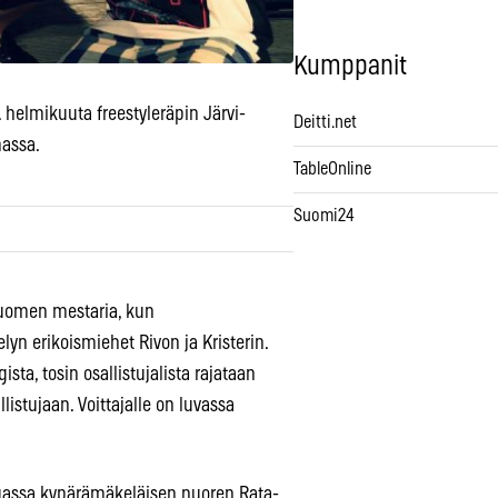
Kumppanit
. helmikuuta freestyleräpin Järvi-
Deitti.net
assa.
TableOnline
Suomi24
uomen mestaria, kun
lyn erikoismiehet Rivon ja Kristerin.
ta, tosin osallistujalista rajataan
istujaan. Voittajalle on luvassa
assa kypärämäkeläisen nuoren Rata-