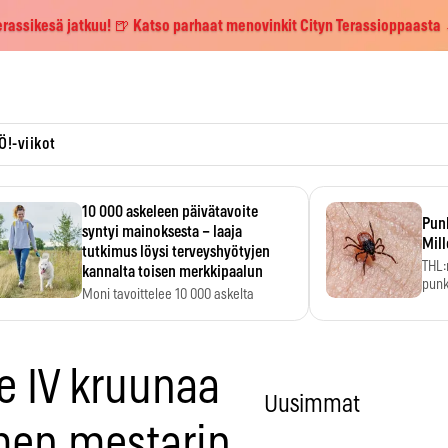
erassikesä jatkuu! 🍺 Katso parhaat menovinkit Cityn Terassioppaasta
Ö!-viikot
10 000 askeleen päivätavoite
Pun
syntyi mainoksesta – laaja
Mill
tutkimus löysi terveyshyötyjen
THL:
kannalta toisen merkkipaalun
punk
Moni tavoittelee 10 000 askelta
kym
päivässä, vaikka luku…
e IV kruunaa
Uusimmat
men mestarin