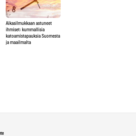
Aikasilmukkaan astuneet
Tiesitkö tätä spiritismin
Onk
ihmiset: kummallisia
historiasta? Foxin
jos
katoamistapauksia Suomesta
teinisisarukset aloittivat
ja maailmalta
kokonaisen liikkeen, jonka he
yrittivät myöhemmin
pysäyttää
ute