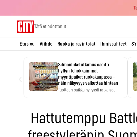
T
Skip
Tätä et odottanut
to
content
Etusivu
Viihde
Ruoka ja ravintolat
Ihmissuhteet
SY
Silmänliiketutkimus osoitti
hyllyn tehokkaimmat
‹
myyntipaikat ruokakaupassa –
näin näkyvyys vaikuttaa hintaan
Tuotteen paikka hyllyssä ratkaisee,
huomataanko se. Kauppiaat
hyödyntävät…
Hattutemppu Battl
freestyleräpin Suo