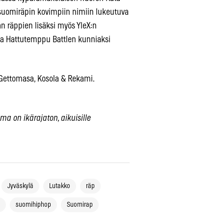
ä suomiräpin kovimpiin nimiin lukeutuva
n räppien lisäksi myös YleX:n
na Hattutemppu Battlen kunniaksi
Gettomasa, Kosola & Rekami.
ma on ikärajaton, aikuisille
Jyväskylä
Lutakko
räp
suomihiphop
Suomirap