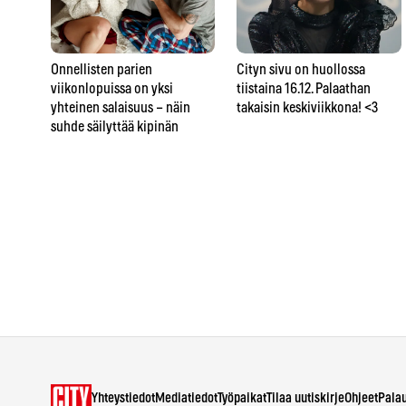
Onnellisten parien
Cityn sivu on huollossa
viikonlopuissa on yksi
tiistaina 16.12. Palaathan
yhteinen salaisuus – näin
takaisin keskiviikkona! <3
suhde säilyttää kipinän
Yhteystiedot
Mediatiedot
Työpaikat
Tilaa uutiskirje
Ohjeet
Pala