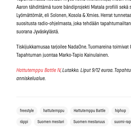
Aaron tähdittämä tuore bändiprojekti Matala profiili sek
Lyömättömät, eli Solonen, Kosola & Xmies. Herrat tunnetaa
suositusta radio-ohjelmasta, joka tehdään tapahtumailta
suorana Jyväskylästä.
Tiskijukkamusaa tarjoilee NadaOne. Tuomareina toimivat 
Tapahtuman juontaa Marko-Tapio Kainulainen.
Hattutemppu Battle IV
, Lutakko. Liput 9/12 euroa. Tapahtu
anniskelualue.
freestyle
hattutemppu
Hattutemppu Battle
hiphop
räppi
Suomen mestari
Suomen mestaruus
suomi-rap