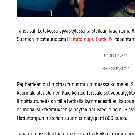
Tanssisali Lutakossa Jyväskylässä taistellaan lauantaina 6
Suomen mestaruudesta
Hattutemppu Battle IV
-tapahtum
Räpbattleen on ilmoittautunut muun muassa kolme eri S
kaarinalaistaustainen Kajo kohtaa forssalaiset vapaatyylitte
Ilmoittautuneita on tällä hetkellä kymmenestä eri kaupungis
esimerkiksi kokemuksen ja näytön perusteella noin 16 osall
Hattutempun historian suurin ennätyspotti 800 euroa.
Tapahtumassa koetaan myös kovia livekeikkoja, muun mu