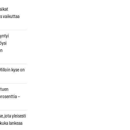
aikat
s vaikuttaa
syntyi
öysi
en
illoin kyse on
otuen
prosenttia –
, jota yleisesti
 kuka lankeaa