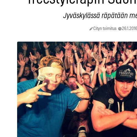
Jyväskylässä räpätään mes
Cityn toimitus
26.1.2016