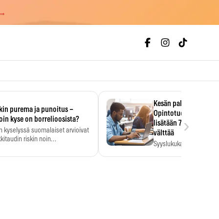
 →
Kesän palkka ratkaise
kin purema ja punoitus –
Opintotuen takaisinp
›
oin kyse on borrelioosista?
lisätään 7,5 prosentti
n kyselyssä suomalaiset arvioivat
välttää
kitaudin riskin noin
Syyslukukauden tukikuu
menkertaiseksi…
määrä ratkeaa sillä, mit
ehti…