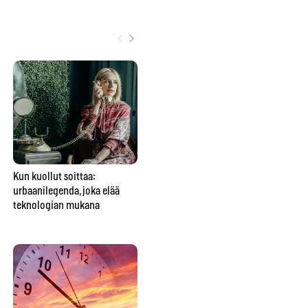
‹
›
Kun kuollut soittaa:
Perheen keskimmäinen ei ole
Tu
urbaanilegenda, joka elää
vain väliinputoaja – vaan
ko
teknologian mukana
usein perheen sosiaalinen
keh
liima