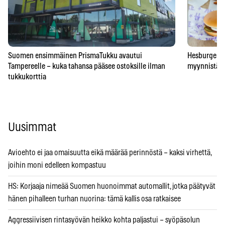
Suomen ensimmäinen PrismaTukku avautui
Hesburgerilt
Tampereelle – kuka tahansa pääsee ostoksille ilman
myynnistä – 
tukkukorttia
Uusimmat
Avioehto ei jaa omaisuutta eikä määrää perinnöstä – kaksi virhettä,
joihin moni edelleen kompastuu
HS: Korjaaja nimeää Suomen huonoimmat automallit, jotka päätyvät
hänen pihalleen turhan nuorina: tämä kallis osa ratkaisee
Aggressiivisen rintasyövän heikko kohta paljastui – syöpäsolun