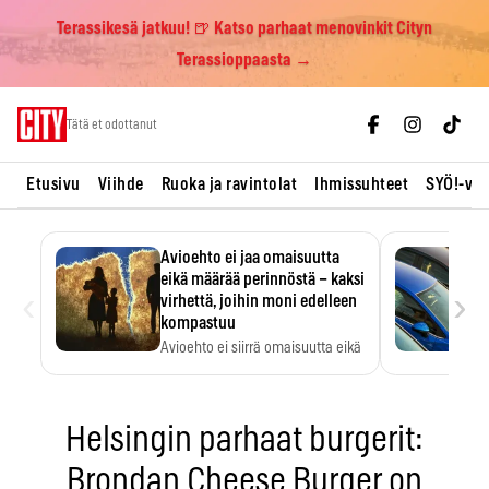
Terassikesä jatkuu! 🍺 Katso parhaat menovinkit Cityn
Terassioppaasta →
Skip
Tätä et odottanut
to
content
Etusivu
Viihde
Ruoka ja ravintolat
Ihmissuhteet
SYÖ!-vii
Avioehto ei jaa omaisuutta
eikä määrää perinnöstä – kaksi
‹
›
virhettä, joihin moni edelleen
kompastuu
Avioehto ei siirrä omaisuutta eikä
ratkaise perintöasioita.
Helsingin parhaat burgerit:
Brondan Cheese Burger on