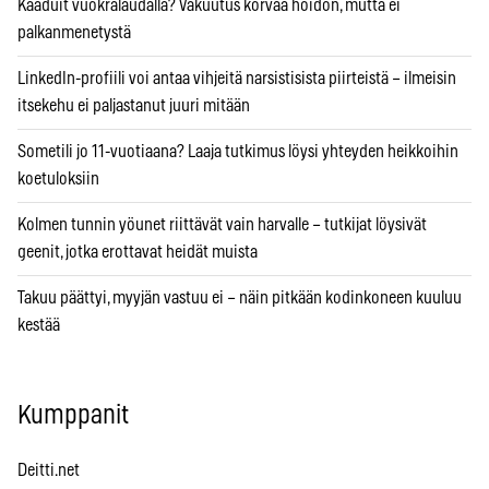
Kaaduit vuokralaudalla? Vakuutus korvaa hoidon, mutta ei
palkanmenetystä
LinkedIn-profiili voi antaa vihjeitä narsistisista piirteistä – ilmeisin
itsekehu ei paljastanut juuri mitään
Sometili jo 11-vuotiaana? Laaja tutkimus löysi yhteyden heikkoihin
koetuloksiin
Kolmen tunnin yöunet riittävät vain harvalle – tutkijat löysivät
geenit, jotka erottavat heidät muista
Takuu päättyi, myyjän vastuu ei – näin pitkään kodinkoneen kuuluu
kestää
Kumppanit
Deitti.net