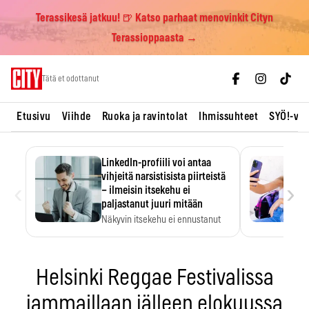
Terassikesä jatkuu! 🍺 Katso parhaat menovinkit Cityn
Terassioppaasta →
Skip
Tätä et odottanut
to
content
Etusivu
Viihde
Ruoka ja ravintolat
Ihmissuhteet
SYÖ!-vii
LinkedIn-profiili voi antaa
vihjeitä narsistisista piirteistä
‹
›
– ilmeisin itsekehu ei
paljastanut juuri mitään
Näkyvin itsekehu ei ennustanut
narsistisia piirteitä.
Helsinki Reggae Festivalissa
jammaillaan jälleen elokuussa