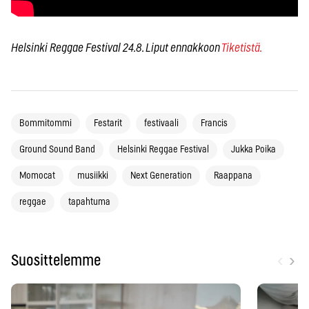
Helsinki Reggae Festival 24.8. Liput ennakkoon
Tiketistä.
Bommitommi
Festarit
festivaali
Francis
Ground Sound Band
Helsinki Reggae Festival
Jukka Poika
Momocat
musiikki
Next Generation
Raappana
reggae
tapahtuma
‹
›
Suosittelemme