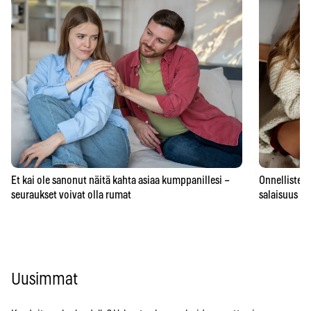
Et kai ole sanonut näitä kahta asiaa kumppanillesi –
Onnellisten 
seuraukset voivat olla rumat
salaisuus – 
Uusimmat