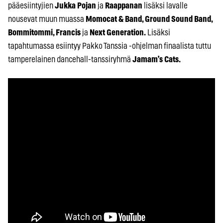
pääesiintyjien
Jukka Pojan
ja
Raappanan
lisäksi lavalle
nousevat muun muassa
Momocat & Band, Ground Sound Band,
Bommitommi, Francis
ja
Next Generation.
Lisäksi
tapahtumassa esiintyy Pakko Tanssia -ohjelman finaalista tuttu
tamperelainen dancehall-tanssiryhmä
Jamam’s Cats.