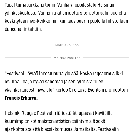
Tapahtumapaikkana toimii Vanha ylioppilastalo Helsingin
ydinkeskustasta. Vanhan tilat on jaettu siten, että salin puolella
keskitytään live-keikkoihin, kun taas baarin puolella fiilistellään
dancehallin tahtiin.
“Festivaali löytää innostunutta yleisöä, koska reggaemusiikki
levittää iloa ja hyvää sanomaa ja sen rytmistä tulee
yksinkertaisesti hyvä olo”, kertoo One Love Eventsin promoottori
Francis Erharyu.
Helsinki Reggae Festivalin järjestäjät lupaavat kävijöille
kuumimpien kotimaisten artistien esiintymisiä sekä
ajankohtaista että klassikkomusaa Jamaikalta. Festivaalin