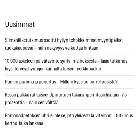
Uusimmat
Silmänliiketutkimus osoitti hyllyn tehokkaimmat myyntipaikat
ruokakaupassa – näin näkyvyys vaikuttaa hintaan
10 000 askeleen päivätavoite syntyi mainoksesta – laaja tutkimus
löysi terveyshyötyjen kannalta toisen merkkipaalun
Punkin purema ja punoitus – Milloin kyse on borrelioosista?
Kesän palkka ratkaisee: Opintotuen takaisinperintään lisätään 7,5
prosenttia – näin sen välttää
Romanssipetoksen uhri ei ole se, jota yleisesti kuvitellaan – tutkimus
kertoo, kuka lankeaa