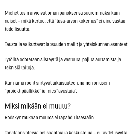
Miehet tosin arvioivat oman panoksensa suuremmaksi kuin
naiset – mikä kertoo, että “tasa-arvon kokemus” ei aina vastaa
todellisuutta.
Taustalla vaikuttavat lapsuuden mallit ja yhteiskunnan asenteet.
Tytöiltä odotetaan siisteyttä ja vastuuta, pojilta auttamista ja
teknisiä taitoja.
Kun nämä roolit siirtyvät aikuisuuteen, nainen on usein
“projektipäällikkö” ja mies “avustaja”.
Miksi mikään ei muutu?
Rodskyn mukaan muutos ei tapahdu itsestään.
Tarvitaan yhteisiä pelisääntöjä ja keskustelua – ei täydellisyyttä.