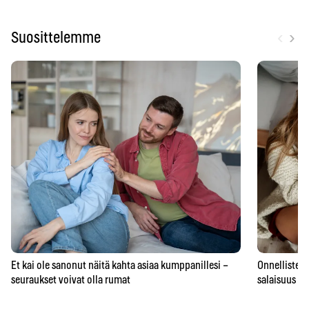
‹
›
Suosittelemme
Et kai ole sanonut näitä kahta asiaa kumppanillesi –
Onnellisten 
seuraukset voivat olla rumat
salaisuus – 