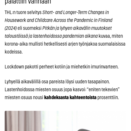
palattiin vanhaan
THL:n tuore selvitys
Short- and Longer-Term Changes in
Housework and Childcare Across the Pandemic in Finland
(2024)
eli suomeksi
Pitkän ja lyhyen aikavälin muutokset
taloustöissä ja lastenhoidossa pandemian aikana
kuvaa, miten
korona-aika mullisti hetkellisesti arjen työnjakoa suomalaisissa
kodeissa.
Lockdown pakotti perheet kotiin ja miehetkin imurinvarteen.
Lyhyellä aikavälillä osa pareista löysi uuden tasapainon.
Lastenhoidossa miesten osuus jopa kasvoi: “eniten tekevien”
miesten osuus nousi
kahdeksasta kahteentoista
prosenttiin.