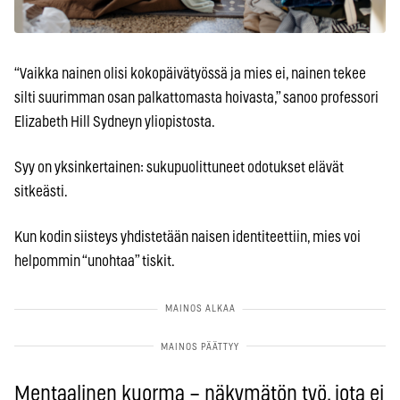
“Vaikka nainen olisi kokopäivätyössä ja mies ei, nainen tekee
silti suurimman osan palkattomasta hoivasta,” sanoo professori
Elizabeth Hill Sydneyn yliopistosta.
Syy on yksinkertainen: sukupuolittuneet odotukset elävät
sitkeästi.
Kun kodin siisteys yhdistetään naisen identiteettiin, mies voi
helpommin “unohtaa” tiskit.
Mentaalinen kuorma – näkymätön työ, jota ei