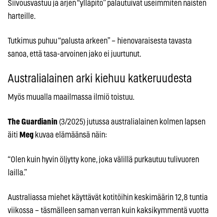
Siivousvastuu ja arjen “ylläpito” palautuivat useimmiten naisten
harteille.
Tutkimus puhuu “palusta arkeen” – hienovaraisesta tavasta
sanoa, että tasa-arvoinen jako ei juurtunut.
Australialainen arki kiehuu katkeruudesta
Myös muualla maailmassa ilmiö toistuu.
The Guardianin
(3/2025) jutussa australialainen kolmen lapsen
äiti
Meg
kuvaa elämäänsä näin:
“Olen kuin hyvin öljytty kone, joka välillä purkautuu tulivuoren
lailla.”
Australiassa miehet käyttävät kotitöihin keskimäärin 12,8 tuntia
viikossa – täsmälleen saman verran kuin kaksikymmentä vuotta