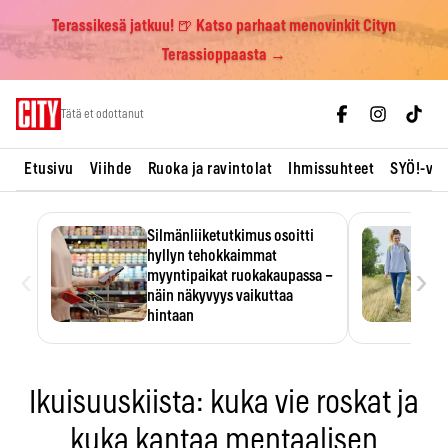
Terassikesä jatkuu! 🍺 Katso parhaat menovinkit Cityn
Terassioppaasta →
Skip
Tätä et odottanut
to
content
Etusivu
Viihde
Ruoka ja ravintolat
Ihmissuhteet
SYÖ!-vii
Silmänliiketutkimus osoitti
hyllyn tehokkaimmat
‹
›
myyntipaikat ruokakaupassa –
näin näkyvyys vaikuttaa
hintaan
Tuotteen paikka hyllyssä
ratkaisee, huomataanko se.
Kauppiaat hyödyntävät…
Ikuisuuskiista: kuka vie roskat ja
kuka kantaa mentaalisen