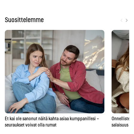
‹
›
Suosittelemme
Et kai ole sanonut näitä kahta asiaa kumppanillesi –
Onnellisten 
seuraukset voivat olla rumat
salaisuus – 