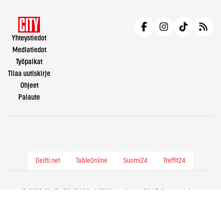
Yhteystiedot
Mediatiedot
Työpaikat
Tilaa uutiskirje
Ohjeet
Palaute
Deitti.net
TableOnline
Suomi24
Treffit24
© 2026 City.fi - Räväkkää sisältöä vuodesta -86 |
Evästeasetukset