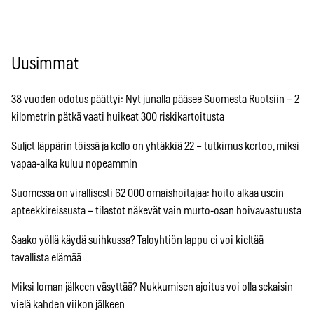
Uusimmat
38 vuoden odotus päättyi: Nyt junalla pääsee Suomesta Ruotsiin – 2
kilometrin pätkä vaati huikeat 300 riskikartoitusta
Suljet läppärin töissä ja kello on yhtäkkiä 22 – tutkimus kertoo, miksi
vapaa-aika kuluu nopeammin
Suomessa on virallisesti 62 000 omaishoitajaa: hoito alkaa usein
apteekkireissusta – tilastot näkevät vain murto-osan hoivavastuusta
Saako yöllä käydä suihkussa? Taloyhtiön lappu ei voi kieltää
tavallista elämää
Miksi loman jälkeen väsyttää? Nukkumisen ajoitus voi olla sekaisin
vielä kahden viikon jälkeen