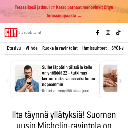
Terassikesä jatkuu! 🍺 Katso parhaat menovinkit Cityn
Terassioppaasta →
Skip
Tätä et odottanut
to
content
Etusivu
Viihde
Ruoka ja ravintolat
Ihmissuhteet
SYÖ!-vii
Suljet läppärin töissä ja kello
on yhtäkkiä 22 – tutkimus
‹
›
kertoo, miksi vapaa-aika kuluu
nopeammin
Rutiini voi venyttää aikaa juuri
silloin, kun sitä…
Ilta täynnä yllätyksiä! Suomen
uusin Michelin-ravintola on