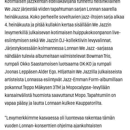
Kotimaisen jazzkentän edelläkävijänä tunnettu helsinkiläinen
We Jazz järjestää viiden tapahtuman sarjan Lonnan saarella
heinäkuussa. Koko perheelle soveltuvien jazz-iltojen sarja alkaa
4. heinäkuuta ja pitää kullakin kertaa sisällään We Jazzin
levymerkillä julkaisevan kotimaisen huippukokoonpanon live-
esiintymisen sekä We Jazzin DJ-kollektiivin levyvalinnat.
Järjestyksessään kolmannessa Lonnan We Jazz -sarjassa
nähdään tulevia albumeitaan valmistelevat Bowman Trio,
rumpali Okko Saastamoisen luotsaama OK:KO ja rumpali
Joonas Leppäsen Alder Ego. HIljattain We Jazzilla julkaisseista
artisteista Lonnassa esiintyvät Jazz-Emman Form-albumillaan
pokannut Teppo Mäkysen 3TM ja Mopocalypse-levyllään
kansainvälistä huomiota saavuttanut Mopo. Tapahtumiin on
vapaa pääsy ja lautta Lonnaan kulkee Kauppatorilta.
“Levymerkkimme kasvaessa oli luontevaa rakentaa tämän
vuoden Lonnan-konserttien ohjelma ajankohtaisten