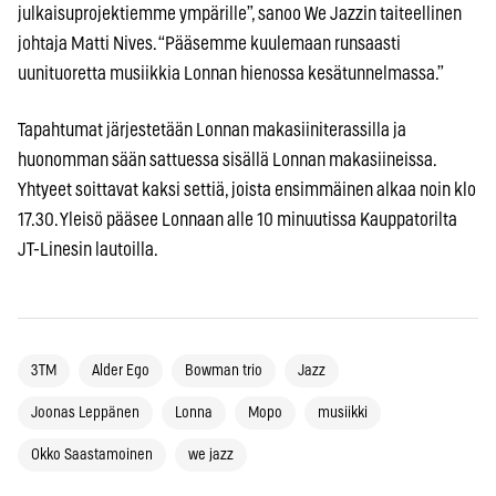
julkaisuprojektiemme ympärille”, sanoo We Jazzin taiteellinen
johtaja Matti Nives. “Pääsemme kuulemaan runsaasti
uunituoretta musiikkia Lonnan hienossa kesätunnelmassa.”
Tapahtumat järjestetään Lonnan makasiiniterassilla ja
huonomman sään sattuessa sisällä Lonnan makasiineissa.
Yhtyeet soittavat kaksi settiä, joista ensimmäinen alkaa noin klo
17.30. Yleisö pääsee Lonnaan alle 10 minuutissa Kauppatorilta
JT-Linesin lautoilla.
3TM
Alder Ego
Bowman trio
Jazz
Joonas Leppänen
Lonna
Mopo
musiikki
Okko Saastamoinen
we jazz