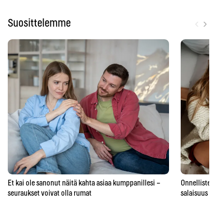
‹
›
Suosittelemme
Et kai ole sanonut näitä kahta asiaa kumppanillesi –
Onnellisten 
seuraukset voivat olla rumat
salaisuus – 