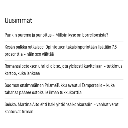
Uusimmat
Punkin purema ja punoitus – Milloin kyse on borrelioosista?
Kesän palkka ratkaisee: Opintotuen takaisinperintään lisätään 7,5
prosenttia – näin sen välttää
Romanssipetoksen uhri ei ole se, jota yleisesti kuvitellaan – tutkimus
kertoo, kuka lankeaa
Suomen ensimmäinen PrismaTukku avautui Tampereelle – kuka
tahansa pääsee ostoksille ilman tukkukorttia
Seiska: Martina Aitolehti haki yhtiönsä konkurssiin – vanhat verot
kaatoivat firman