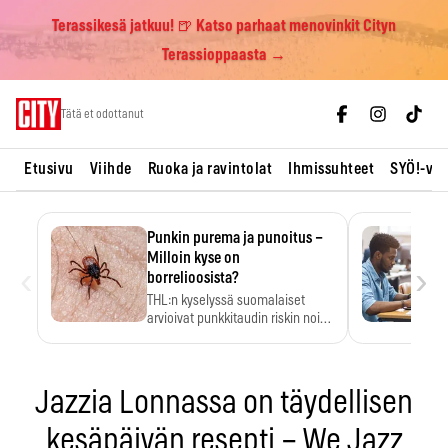
Terassikesä jatkuu! 🍺 Katso parhaat menovinkit Cityn
Terassioppaasta →
Skip
Tätä et odottanut
to
content
Etusivu
Viihde
Ruoka ja ravintolat
Ihmissuhteet
SYÖ!-vii
Punkin purema ja punoitus –
Milloin kyse on
‹
›
borrelioosista?
THL:n kyselyssä suomalaiset
arvioivat punkkitaudin riskin noin
kymmenkertaiseksi…
Jazzia Lonnassa on täydellisen
kesäpäivän resepti – We Jazz