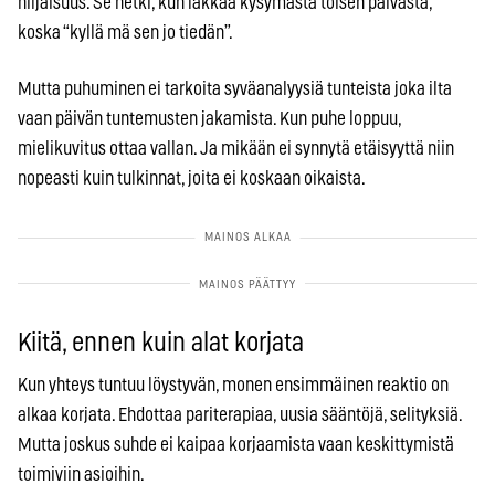
hiljaisuus. Se hetki, kun lakkaa kysymästä toisen päivästä,
koska “kyllä mä sen jo tiedän”.
Mutta puhuminen ei tarkoita syväanalyysiä tunteista joka ilta
vaan päivän tuntemusten jakamista. Kun puhe loppuu,
mielikuvitus ottaa vallan. Ja mikään ei synnytä etäisyyttä niin
nopeasti kuin tulkinnat, joita ei koskaan oikaista.
Kiitä, ennen kuin alat korjata
Kun yhteys tuntuu löystyvän, monen ensimmäinen reaktio on
alkaa korjata. Ehdottaa pariterapiaa, uusia sääntöjä, selityksiä.
Mutta joskus suhde ei kaipaa korjaamista vaan keskittymistä
toimiviin asioihin.