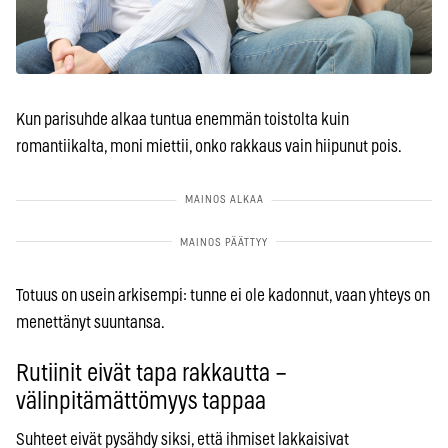
Kun parisuhde alkaa tuntua enemmän toistolta kuin
romantiikalta, moni miettii, onko rakkaus vain hiipunut pois.
Totuus on usein arkisempi: tunne ei ole kadonnut, vaan yhteys on
menettänyt suuntansa.
Rutiinit eivät tapa rakkautta –
välinpitämättömyys tappaa
Suhteet eivät pysähdy siksi, että ihmiset lakkaisivat