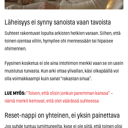
Läheisyys ei synny sanoista vaan tavoista
Suhteet rakentuvat lopulta arkisten hetkien varaan. Siihen, että
toinen ojentaa viltin, hymyilee ohi mennessään tai hipaisee
ohimennen.
Fyysinen kosketus ei ole aina intohimon merkki vaan se on usein
muistutus turvasta. Kun arki ottaa ylivallan, käsi olkapäällä voi
olla voimakkaampi kuin sanat “rakastan sinua”.
LUE MYÖS:
"Toivon, että olisin jonkun paremman kanssa" –
nämä merkit kertovat, että olet väärässä suhteessa
Reset-nappi on yhteinen, ei yksin painettava
Jos suhde tuntuu jumittuneelta, kyse ei ole siitä, että toinen olisi