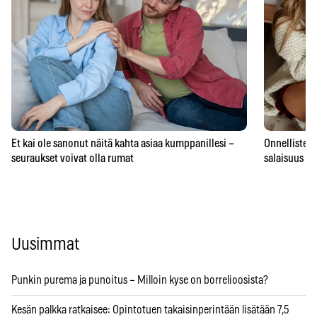
Et kai ole sanonut näitä kahta asiaa kumppanillesi –
Onnellisten 
seuraukset voivat olla rumat
salaisuus – 
Uusimmat
Punkin purema ja punoitus – Milloin kyse on borrelioosista?
Kesän palkka ratkaisee: Opintotuen takaisinperintään lisätään 7,5