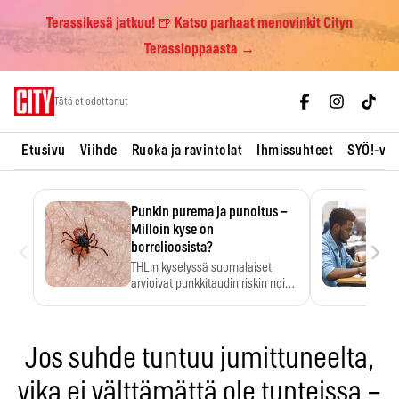
Terassikesä jatkuu! 🍺 Katso parhaat menovinkit Cityn
Terassioppaasta →
Skip
Tätä et odottanut
to
content
Etusivu
Viihde
Ruoka ja ravintolat
Ihmissuhteet
SYÖ!-vii
Punkin purema ja punoitus –
Milloin kyse on
‹
›
borrelioosista?
THL:n kyselyssä suomalaiset
arvioivat punkkitaudin riskin noin
kymmenkertaiseksi…
Jos suhde tuntuu jumittuneelta,
vika ei välttämättä ole tunteissa –