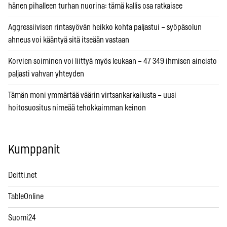
hänen pihalleen turhan nuorina: tämä kallis osa ratkaisee
Aggressiivisen rintasyövän heikko kohta paljastui – syöpäsolun
ahneus voi kääntyä sitä itseään vastaan
Korvien soiminen voi liittyä myös leukaan – 47 349 ihmisen aineisto
paljasti vahvan yhteyden
Tämän moni ymmärtää väärin virtsankarkailusta – uusi
hoitosuositus nimeää tehokkaimman keinon
Kumppanit
Deitti.net
TableOnline
Suomi24