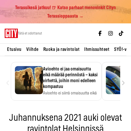
Terassikesä jatkuu! 🍺 Katso parhaat menovinkit Cityn
Terassioppaasta →
Skip
Tätä et odottanut
to
content
Etusivu
Viihde
Ruoka ja ravintolat
Ihmissuhteet
SYÖ!-vii
Avioehto ei jaa omaisuutta
eikä määrää perinnöstä – kaksi
‹
›
virhettä, joihin moni edelleen
kompastuu
Avioehto ei siirrä omaisuutta eikä
ratkaise perintöasioita.
Juhannuksena 2021 auki olevat
ravintolat Helsingissä