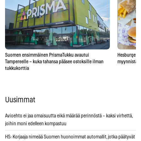
Suomen ensimmäinen PrismaTukku avautui
Hesburgerilt
Tampereelle – kuka tahansa pääsee ostoksille ilman
myynnistä – 
tukkukorttia
Uusimmat
Avioehto ei jaa omaisuutta eikä määrää perinnöstä – kaksi virhettä,
joihin moni edelleen kompastuu
HS: Korjaaja nimeää Suomen huonoimmat automallit, jotka päätyvät