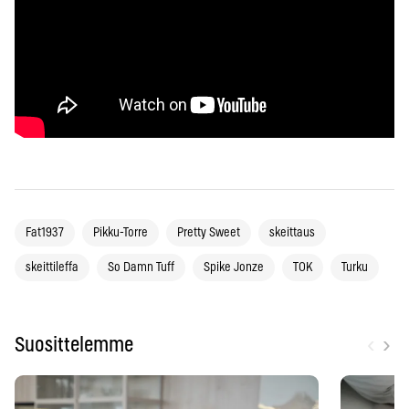
Fat1937
Pikku-Torre
Pretty Sweet
skeittaus
skeittileffa
So Damn Tuff
Spike Jonze
TOK
Turku
‹
›
Suosittelemme