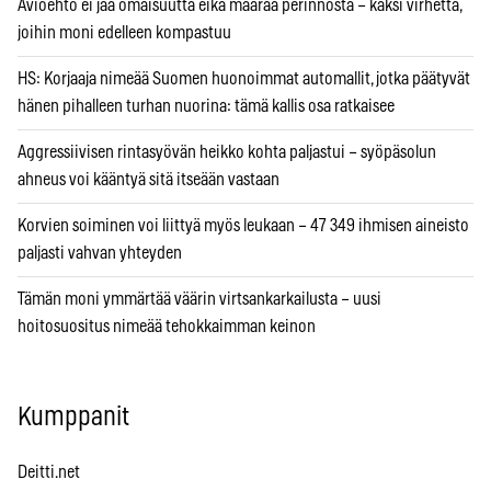
Avioehto ei jaa omaisuutta eikä määrää perinnöstä – kaksi virhettä,
joihin moni edelleen kompastuu
HS: Korjaaja nimeää Suomen huonoimmat automallit, jotka päätyvät
hänen pihalleen turhan nuorina: tämä kallis osa ratkaisee
Aggressiivisen rintasyövän heikko kohta paljastui – syöpäsolun
ahneus voi kääntyä sitä itseään vastaan
Korvien soiminen voi liittyä myös leukaan – 47 349 ihmisen aineisto
paljasti vahvan yhteyden
Tämän moni ymmärtää väärin virtsankarkailusta – uusi
hoitosuositus nimeää tehokkaimman keinon
Kumppanit
Deitti.net