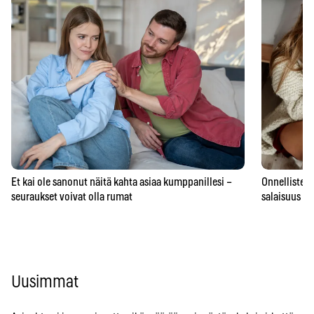
Et kai ole sanonut näitä kahta asiaa kumppanillesi –
Onnellisten 
seuraukset voivat olla rumat
salaisuus – 
Uusimmat