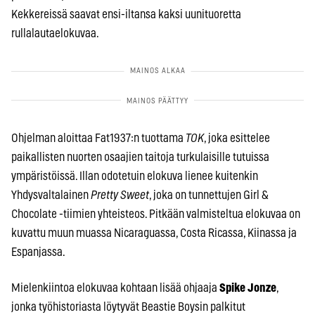
Kekkereissä saavat ensi-iltansa kaksi uunituoretta
rullalautaelokuvaa.
Ohjelman aloittaa Fat1937:n tuottama
TOK
, joka esittelee
paikallisten nuorten osaajien taitoja turkulaisille tutuissa
ympäristöissä. Illan odotetuin elokuva lienee kuitenkin
Yhdysvaltalainen
Pretty Sweet
, joka on tunnettujen Girl &
Chocolate -tiimien yhteisteos. Pitkään valmisteltua elokuvaa on
kuvattu muun muassa Nicaraguassa, Costa Ricassa, Kiinassa ja
Espanjassa.
Mielenkiintoa elokuvaa kohtaan lisää ohjaaja
Spike Jonze
,
jonka työhistoriasta löytyvät Beastie Boysin palkitut