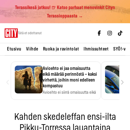
Terassikesä jatkuu! 🍺 Katso parhaat menovinkit Cityn
Terassioppaasta →
Skip
Tätä et odottanut
to
content
Etusivu
Viihde
Ruoka ja ravintolat
Ihmissuhteet
SYÖ!-vii
Avioehto ei jaa omaisuutta
eikä määrää perinnöstä – kaksi
‹
›
virhettä, joihin moni edelleen
kompastuu
Avioehto ei siirrä omaisuutta eikä
ratkaise perintöasioita.
Kahden skedeleffan ensi-ilta
Pikku-Torressa lauantaina