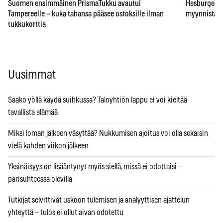
Suomen ensimmäinen PrismaTukku avautui
Hesburgerilt
Tampereelle – kuka tahansa pääsee ostoksille ilman
myynnistä – 
tukkukorttia
Uusimmat
Saako yöllä käydä suihkussa? Taloyhtiön lappu ei voi kieltää
tavallista elämää
Miksi loman jälkeen väsyttää? Nukkumisen ajoitus voi olla sekaisin
vielä kahden viikon jälkeen
Yksinäisyys on lisääntynyt myös siellä, missä ei odottaisi –
parisuhteessa olevilla
Tutkijat selvittivät uskoon tulemisen ja analyyttisen ajattelun
yhteyttä – tulos ei ollut aivan odotettu