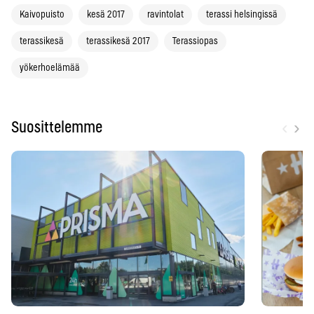
Kaivopuisto
kesä 2017
ravintolat
terassi helsingissä
terassikesä
terassikesä 2017
Terassiopas
yökerhoelämää
‹
›
Suosittelemme