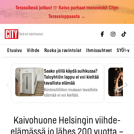
Terassikesä jatkuu! 🍺 Katso parhaat menovinkit Cityn
Terassioppaasta →
Skip
Tätä et odottanut
to
content
Etusivu
Viihde
Ruoka ja ravintolat
Ihmissuhteet
SYÖ!-vii
Saako yöllä käydä suihkussa?
Taloyhtiön lappu ei voi kieltää
‹
›
tavallista elämää
Kiinteistöliiton mukaan tavallista
elämää ei voi kieltää.
Kaivohuone Helsingin viihde-
elämässä jo lähes 200 vuotta –