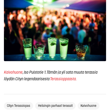
Kaivohuone
, Iso Puistotie 1. Tämän ja yli sata muuta terassia
löydän Cityn legendaarisesta
Terassioppaasta.
Cityn Terassiopas
Helsingin parhaat terassit
Kaivohuone