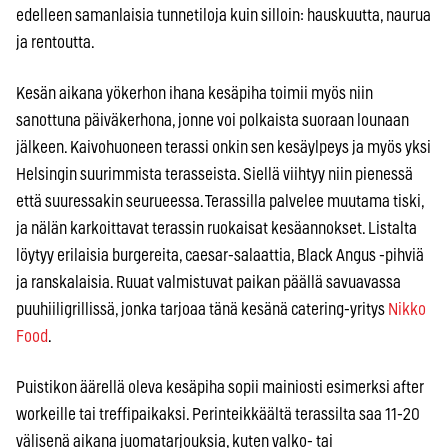
edelleen samanlaisia tunnetiloja kuin silloin: hauskuutta, naurua
ja rentoutta.
Kesän aikana yökerhon ihana kesäpiha toimii myös niin
sanottuna päiväkerhona, jonne voi polkaista suoraan lounaan
jälkeen. Kaivohuoneen terassi onkin sen kesäylpeys ja myös yksi
Helsingin suurimmista terasseista. Siellä viihtyy niin pienessä
että suuressakin seurueessa. Terassilla palvelee muutama tiski,
ja nälän karkoittavat terassin ruokaisat kesäannokset. Listalta
löytyy erilaisia burgereita, caesar-salaattia, Black Angus -pihviä
ja ranskalaisia. Ruuat valmistuvat paikan päällä savuavassa
puuhiiligrillissä, jonka tarjoaa tänä kesänä catering-yritys
Nikko
Food
.
Puistikon äärellä oleva kesäpiha sopii mainiosti esimerksi after
workeille tai treffipaikaksi. Perinteikkäältä terassilta saa 11-20
välisenä aikana juomatarjouksia, kuten valko- tai