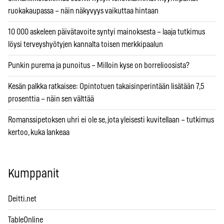
ruokakaupassa – näin näkyvyys vaikuttaa hintaan
10 000 askeleen päivätavoite syntyi mainoksesta – laaja tutkimus
löysi terveyshyötyjen kannalta toisen merkkipaalun
Punkin purema ja punoitus – Milloin kyse on borrelioosista?
Kesän palkka ratkaisee: Opintotuen takaisinperintään lisätään 7,5
prosenttia – näin sen välttää
Romanssipetoksen uhri ei ole se, jota yleisesti kuvitellaan – tutkimus
kertoo, kuka lankeaa
Kumppanit
Deitti.net
TableOnline