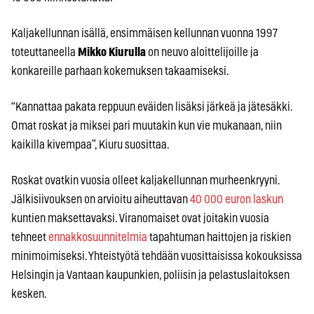
Kaljakellunnan isällä, ensimmäisen kellunnan vuonna 1997
toteuttaneella
Mikko Kiurulla
on neuvo aloittelijoille ja
konkareille parhaan kokemuksen takaamiseksi.
“Kannattaa pakata reppuun eväiden lisäksi järkeä ja jätesäkki.
Omat roskat ja miksei pari muutakin kun vie mukanaan, niin
kaikilla kivempaa”, Kiuru suosittaa.
Roskat ovatkin vuosia olleet kaljakellunnan murheenkryyni.
Jälkisiivouksen on arvioitu aiheuttavan
40 000 euron laskun
kuntien maksettavaksi. Viranomaiset ovat joitakin vuosia
tehneet
ennakkosuunnitelmia
tapahtuman haittojen ja riskien
minimoimiseksi. Yhteistyötä tehdään vuosittaisissa kokouksissa
Helsingin ja Vantaan kaupunkien, poliisin ja pelastuslaitoksen
kesken.