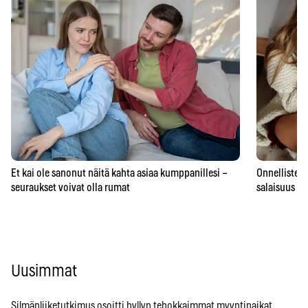
Et kai ole sanonut näitä kahta asiaa kumppanillesi –
Onnellisten 
seuraukset voivat olla rumat
salaisuus – 
Uusimmat
Silmänliiketutkimus osoitti hyllyn tehokkaimmat myyntipaikat