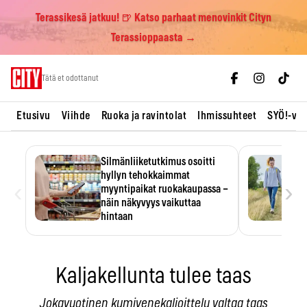
Terassikesä jatkuu! 🍺 Katso parhaat menovinkit Cityn
Terassioppaasta →
Skip
Tätä et odottanut
to
content
Etusivu
Viihde
Ruoka ja ravintolat
Ihmissuhteet
SYÖ!-vii
Silmänliiketutkimus osoitti
hyllyn tehokkaimmat
‹
›
myyntipaikat ruokakaupassa –
näin näkyvyys vaikuttaa
hintaan
Tuotteen paikka hyllyssä
ratkaisee, huomataanko se.
Kauppiaat hyödyntävät…
Kaljakellunta tulee taas
Jokavuotinen kumivenekaljoittelu valtaa taas