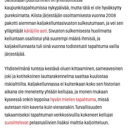
Järjestäjän puuttuminen on yhteisöllisissä
kaupunkitapahtumissa nykypäivää, mutta tätä ei ole hyväksytty
pureksimatta. Kiista järjestäjän osoittamisesta vuonna 2008
pakotti aiemman kaljakelluntasivuston sulkeutumaan, ja vei sen
ylläpitäjät
käräjille asti
. Sivuston sulkemisesta huolimatta
kelluntaan osallistui yhä suurempi määrä ihmisiä, ja
kaljakellunnasta tuli sinä vuonna todistetusti tapahtuma vailla
järjestäjää.
Yhdistelmänä tunteja kestävä oluen kittaaminen, sameavesinen
joki ja kotitekoinen lauttarakennelma saattaa kuulostaa
riskialttiilta. Kaljakellunnassa ei kuitenkaan koko sen historian
aikana ole menetetty yhtään kellujaa, ja monen mukaan
kyseessä onkin leppoisa
hyvän mielen tapahtuma
, missä
autetaan niin kaveria kuin vierastakin. Turvallisuuden
takaamiseksi tapahtuman verkkosivuilla kokeneet kellujat
suosittelevat
pelastusliivien lisäksi malttia kaljoitteluun.