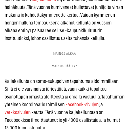
heinäkuuta. Tänä vuonna kumiveneet kuljettavat juhlijoita virran
mukana jo kahdettakymmenettä kertaa. Vajaan kymmenen
hengen hulluna tempauksena alkanut kellunta on vuosien
aikana ehtinyt paisua tee se itse -kaupunkikulttuurin
instituutioksi, johon osallistuu useita tuhansia kellujia.
Kaljakellunta on some-sukupolven tapahtuma aidoimmillaan.
Sillä ei ole varsinaista järjestäjää, vaan kaikki tapahtuu
osanottajien omasta aloitteesta ja omalla vastuulla. Tapahtuman
yhteinen koordinaatio toimii sen
Facebook-sivujen
ja
verkkosivujen
kautta. Tänä vuonna kaljakelluntaan on
Facebookissa ilmoittautunut jo yli 4000 osallistujaa, ja huimat
13 000 kiinnostunutta.