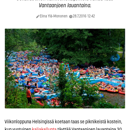
Vantaanjoen lauantaina.
Elina Ylä-Mononen
28.7.2016 12:42
Viikonloppuna Helsingissä koetaan taas se piknikeistä kostein,
kun vuotuinen
kaljakellunta
täyttää Vantaanjoen lauantaina 30.