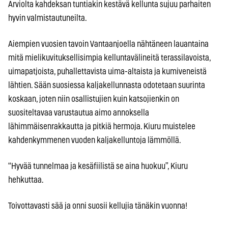
Arviolta kahdeksan tuntiakin kestävä kellunta sujuu parhaiten
hyvin valmistautuneilta.
Aiempien vuosien tavoin Vantaanjoella nähtäneen lauantaina
mitä mielikuvituksellisimpia kelluntavälineitä terassilavoista,
uimapatjoista, puhallettavista uima-altaista ja kumiveneistä
lähtien. Sään suosiessa kaljakellunnasta odotetaan suurinta
koskaan, joten niin osallistujien kuin katsojienkin on
suositeltavaa varustautua aimo annoksella
lähimmäisenrakkautta ja pitkiä hermoja. Kiuru muistelee
kahdenkymmenen vuoden kaljakelluntoja lämmöllä.
“Hyvää tunnelmaa ja kesäfiilistä se aina huokuu”, Kiuru
hehkuttaa.
Toivottavasti sää ja onni suosii kellujia tänäkin vuonna!