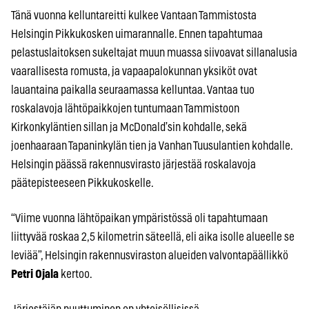
Tänä vuonna kelluntareitti kulkee Vantaan Tammistosta
Helsingin Pikkukosken uimarannalle. Ennen tapahtumaa
pelastuslaitoksen sukeltajat muun muassa siivoavat sillanalusia
vaarallisesta romusta, ja vapaapalokunnan yksiköt ovat
lauantaina paikalla seuraamassa kelluntaa. Vantaa tuo
roskalavoja lähtöpaikkojen tuntumaan Tammistoon
Kirkonkyläntien sillan ja McDonald’sin kohdalle, sekä
joenhaaraan Tapaninkylän tien ja Vanhan Tuusulantien kohdalle.
Helsingin päässä rakennusvirasto järjestää roskalavoja
päätepisteeseen Pikkukoskelle.
“Viime vuonna lähtöpaikan ympäristössä oli tapahtumaan
liittyvää roskaa 2,5 kilometrin säteellä, eli aika isolle alueelle se
leviää”, Helsingin rakennusviraston alueiden valvontapäällikkö
Petri Ojala
kertoo.