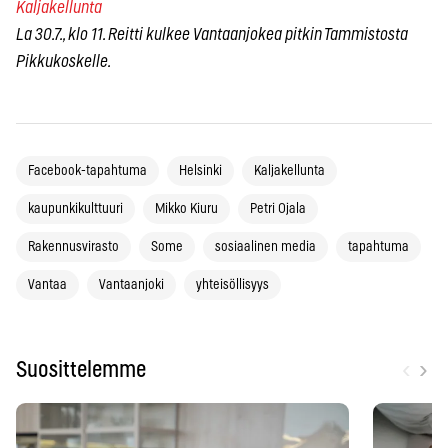
Kaljakellunta
La 30.7., klo 11. Reitti kulkee Vantaanjokea pitkin Tammistosta
Pikkukoskelle.
Facebook-tapahtuma
Helsinki
Kaljakellunta
kaupunkikulttuuri
Mikko Kiuru
Petri Ojala
Rakennusvirasto
Some
sosiaalinen media
tapahtuma
Vantaa
Vantaanjoki
yhteisöllisyys
‹
›
Suosittelemme