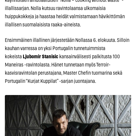
käynnistäen ainutlaatuisen “Nolla – cooking without waste” -
illallissarjan. Nolla kutsuu ravintolaansa ulkomaisia
huippukokkeja ja haastaa heidät valmistamaan hävikittömän
illallisen suomalaisista raaka-aineista.
Ensimmäinen illallinen järjestetään Nollassa 6. elokuuta. Silloin
kauhan varressa on yksi Portugalin tunnetuimmista
kokeista
Ljubomir Stanisic
kansainvälisesti palkitusta 100
Maneiras -ravintolasta. Hänet tunnetaan myös Terroir-
kasvisravintolan perustajana, Master Chefin tuomarina sekä
Portugalin “Kurjat Kuppilat” -sarjan juontajana.