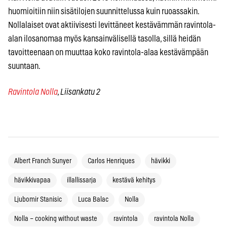
huomioitiin niin sisätilojen suunnittelussa kuin ruoassakin.
Nollalaiset ovat aktiivisesti levittäneet kestävämmän ravintola-
alan ilosanomaa myös kansainvälisellä tasolla, sillä heidän
tavoitteenaan on muuttaa koko ravintola-alaa kestävämpään
suuntaan.
Ravintola Nolla
, Liisankatu 2
Albert Franch Sunyer
Carlos Henriques
hävikki
hävikkivapaa
illallissarja
kestävä kehitys
Ljubomir Stanisic
Luca Balac
Nolla
Nolla – cooking without waste
ravintola
ravintola Nolla