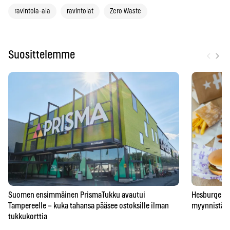
ravintola-ala
ravintolat
Zero Waste
‹
›
Suosittelemme
Suomen ensimmäinen PrismaTukku avautui
Hesburgerilt
Tampereelle – kuka tahansa pääsee ostoksille ilman
myynnistä – 
tukkukorttia