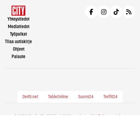
Yhteystiedot
Mediatiedot
Työpaikat
Tilaa uutiskirje
Ohjeet
Palaute
Deitti.net
TableOnline
Suomi24
Treffit24
© 2026 City.fi - Räväkkää sisältöä vuodesta -86 |
Evästeasetukset