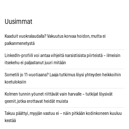
Uusimmat
Kaaduit vuokralaudalla? Vakuutus korvaa hoidon, mutta ei
palkanmenetystä
LinkedIn-profiili voi antaa vihjeitä narsistisista piirteistä – ilmeisin
itsekehu ei paljastanut juuri mitään
Sometili jo 11-vuotiaana? Laaja tutkimus löysi yhteyden heikkoihin
koetuloksiin
Kolmen tunnin yöunet riittävät vain harvalle – tutkijat löysivät
geenit, jotka erottavat heidät muista
Takuu päättyi, myyjän vastuu ei – näin pitkään kodinkoneen kuuluu
kestää