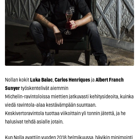
Nollan kokit
Luka Balac
,
Carlos Henriques
ja
Albert Franch
Sunyer
työskentelivät aiemmin
Michelin­-ravintoloissa miettien jatkuvasti kehitysideoita, kuinka
viedä ravintola­-alaa kestävämpään suuntaan.
Keskivertoravintola tuottaa viikoittain yli tonnin jätettä, ja he
halusivat tehdä asialle jotain.
Kun Nolla avattiin vuoden 2018 helmikuussa, hävikin minimointi