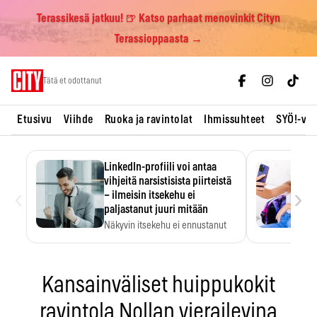
Terassikesä jatkuu! 🍺 Katso parhaat menovinkit Cityn
Terassioppaasta →
Skip
Tätä et odottanut
to
content
Etusivu
Viihde
Ruoka ja ravintolat
Ihmissuhteet
SYÖ!-vii
LinkedIn-profiili voi antaa
vihjeitä narsistisista piirteistä
‹
›
– ilmeisin itsekehu ei
paljastanut juuri mitään
Näkyvin itsekehu ei ennustanut
narsistisia piirteitä.
Kansainväliset huippukokit
ravintola Nollan vierailevina