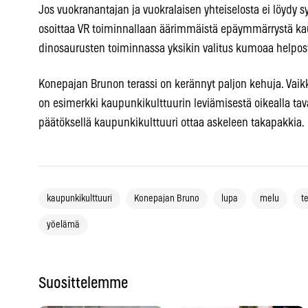
Jos vuokranantajan ja vuokralaisen yhteiselosta ei löydy s
osoittaa VR toiminnallaan äärimmäistä epäymmärrystä ka
dinosaurusten toiminnassa yksikin valitus kumoaa helposti
Konepajan Brunon terassi on kerännyt paljon kehuja. Vaikk
on esimerkki kaupunkikulttuurin leviämisestä oikealla tav
päätöksellä kaupunkikulttuuri ottaa askeleen takapakkia.
kaupunkikulttuuri
Konepajan Bruno
lupa
melu
t
yöelämä
Suosittelemme