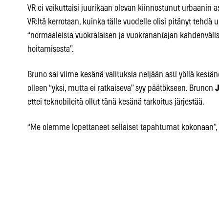
VR ei vaikuttaisi juurikaan olevan kiinnostunut urbaanin 
VR:ltä kerrotaan, kuinka tälle vuodelle olisi pitänyt tehdä 
“normaaleista vuokralaisen ja vuokranantajan kahdenvälis
hoitamisesta”.
Bruno sai viime kesänä valituksia neljään asti yöllä kestän
olleen “yksi, mutta ei ratkaiseva” syy päätökseen. Brunon
J
ettei teknobileitä ollut tänä kesänä tarkoitus järjestää.
“Me olemme lopettaneet sellaiset tapahtumat kokonaan”, N