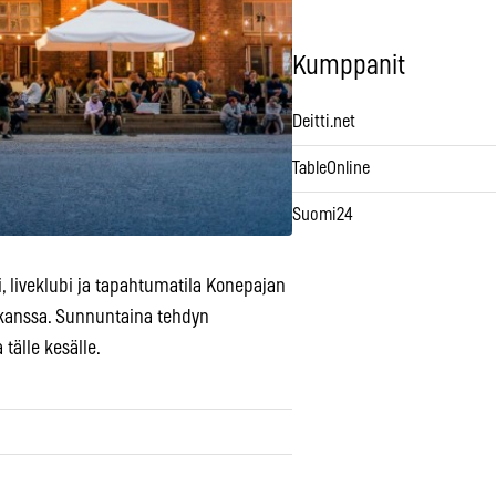
Kumppanit
Deitti.net
TableOnline
Suomi24
i, liveklubi ja tapahtumatila Konepajan
kanssa. Sunnuntaina tehdyn
tälle kesälle.