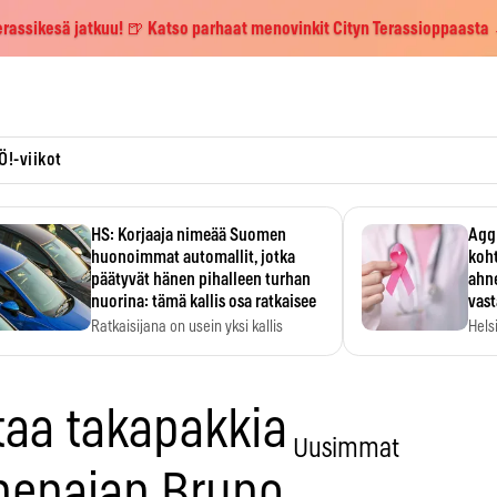
erassikesä jatkuu! 🍺 Katso parhaat menovinkit Cityn Terassioppaasta
Ö!-viikot
HS: Korjaaja nimeää Suomen
Aggr
huonoimmat automallit, jotka
koht
päätyvät hänen pihalleen turhan
ahne
nuorina: tämä kallis osa ratkaisee
vas
Ratkaisijana on usein yksi kallis
Hels
komponentti.
MYC-
hida
taa takapakkia
Uusimmat
onepajan Bruno