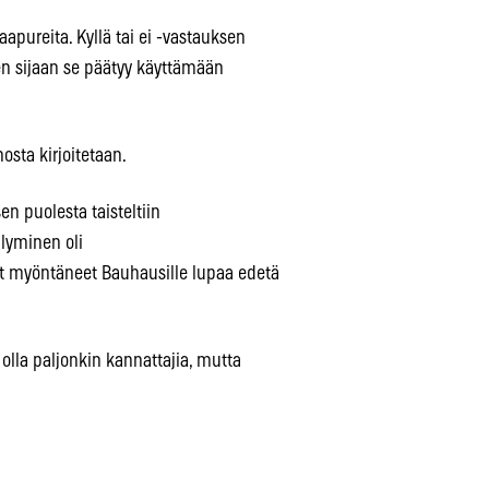
aapureita. Kyllä tai ei -vastauksen
en sijaan se päätyy käyttämään
osta kirjoitetaan.
en puolesta taisteltiin
ilyminen oli
ät myöntäneet Bauhausille lupaa edetä
 olla paljonkin kannattajia, mutta