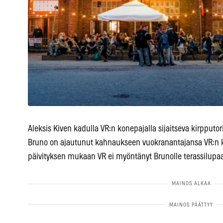
Aleksis Kiven kadulla VR:n konepajalla sijaitseva kirpputor
Bruno on ajautunut kahnaukseen vuokranantajansa VR:n 
päivityksen mukaan VR ei myöntänyt Brunolle terassilupaa 