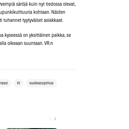
yvempiä säröjä kuin nyt tiedossa olevat,
upunkikulttuuria kohtaan. Näiden
 tuhannet tyytyväiset asiakkaat.
a kyseessä on yksittäinen paikka, se
alla oikeaan suuntaan. VR:n
erassi
Vr
vuokrasopimus
‹
›