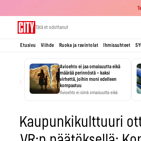
T
Skip
Tätä et odottanut
to
content
Etusivu
Viihde
Ruoka ja ravintolat
Ihmissuhteet
SY
Avioehto ei jaa omaisuutta eikä
määrää perinnöstä – kaksi
‹
virhettä, joihin moni edelleen
kompastuu
Avioehto ei siirrä omaisuutta eikä
ratkaise perintöasioita.
Kaupunkikulttuuri ot
VR:n päätöksellä: K