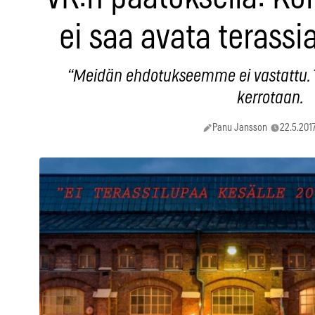
ei saa avata terassi
“Meidän ehdotukseemme ei vastattu. Tu
kerrotaan.
Panu Jansson
22.5.201