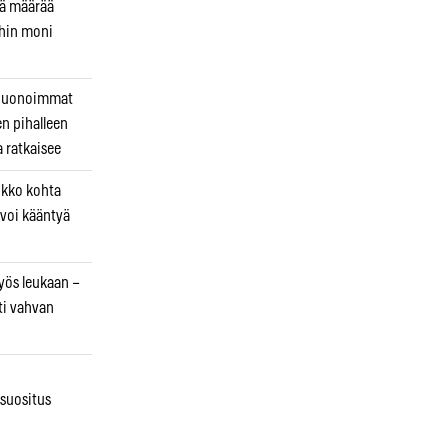
kä määrää
ihin moni
 huonoimmat
en pihalleen
a ratkaisee
ikko kohta
 voi kääntyä
myös leukaan –
ti vahvan
osuositus
n