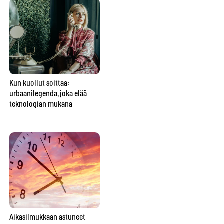
Kun kuollut soittaa:
Perheen keskimmäinen ei ole
Tu
urbaanilegenda, joka elää
vain väliinputoaja – vaan
ko
teknologian mukana
usein perheen sosiaalinen
keh
liima
Aikasilmukkaan astuneet
Tiesitkö tätä spiritismin
Onk