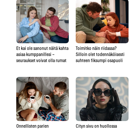
Et kai ole sanonut näitä kahta
Toimitko näin riidassa?
asiaa kumppanillesi –
Silloin olet todennäköisesti
seuraukset voivat olla rumat
suhteen fiksumpi osapuoli
Onnellisten parien
Cityn sivu on huollossa