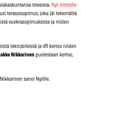
asiakaskuntansa toiveista.
Nyt-liitteelle
uusi terassisopimus, joka jäi tekemättä
istä vuokrasopimuksista ja niiden
eistä teknobileistä ja VR kertoo niiden
akke Nikkarinen
puolestaan kertoo,
ikkarinen sanoi Nytille.