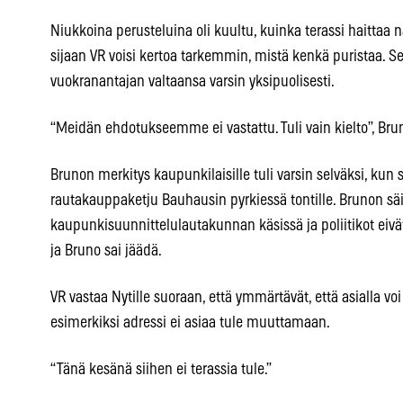
Niukkoina perusteluina oli kuultu, kuinka terassi haittaa n
sijaan VR voisi kertoa tarkemmin, mistä kenkä puristaa. S
vuokranantajan valtaansa varsin yksipuolisesti.
“Meidän ehdotukseemme ei vastattu. Tuli vain kielto”, Brun
Brunon merkitys kaupunkilaisille tuli varsin selväksi, kun s
rautakauppaketju Bauhausin pyrkiessä tontille. Brunon sä
kaupunkisuunnittelulautakunnan käsissä ja poliitikot eiv
ja Bruno sai jäädä.
VR vastaa Nytille suoraan, että ymmärtävät, että asialla voi
esimerkiksi adressi ei asiaa tule muuttamaan.
“Tänä kesänä siihen ei terassia tule.”