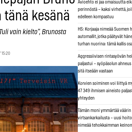
Avioehto ei jaa omaisuutta ei
perinnöstä – kaksi virhettä, jo
a tänä kesänä
edelleen kompastuu
HS: Korjaaja nimeää Suomen
li vain kielto”, Brunosta
automallit, jotka päätyvät hän
turhan nuorina: tämä kallis os
7 15:20
Aggressiivisen rintasyövän he
paljastui – syöpäsolun ahneus
sitä itseään vastaan
Korvien soiminen voi liittyä 
47 349 ihmisen aineisto paljas
yhteyden
Tämän moni ymmärtää väärin
virtsankarkailusta – uusi hoit
nimeää tehokkaimman keino