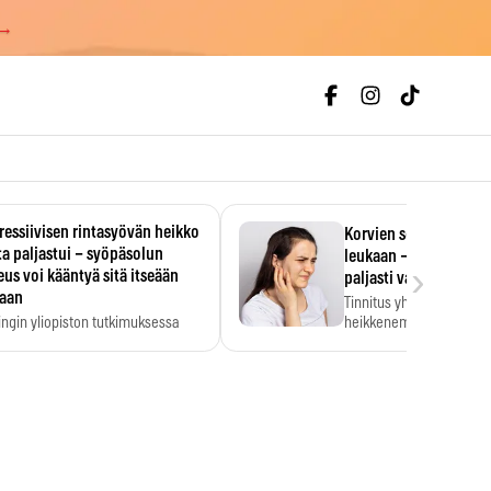
 →
essiivisen rintasyövän heikko
Korvien soiminen voi 
a paljastui – syöpäsolun
leukaan – 47 349 ihmi
›
us voi kääntyä sitä itseään
paljasti vahvan yhtey
taan
Tinnitus yhdistetään ku
ingin yliopiston tutkimuksessa
heikkenemiseen. Meta-a
aktiivisen rintasyövän kasvu
kertoo, että myös…
stui.