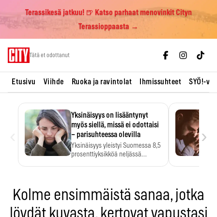
Terassikesä jatkuu! 🍺 Katso parhaat menovinkit Cityn
Terassioppaasta →
Skip
Tätä et odottanut
to
content
Etusivu
Viihde
Ruoka ja ravintolat
Ihmissuhteet
SYÖ!-vii
Yksinäisyys on lisääntynyt
myös siellä, missä ei odottaisi
‹
›
– parisuhteessa olevilla
Yksinäisyys yleistyi Suomessa 8,5
prosenttiyksikköä neljässä
vuodessa. Se…
Kolme ensimmäistä sanaa, jotka
löydät kuvasta, kertovat vapustasi