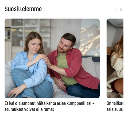
‹
›
Suosittelemme
Et kai ole sanonut näitä kahta asiaa kumppanillesi –
Onnellisten 
seuraukset voivat olla rumat
salaisuus – 