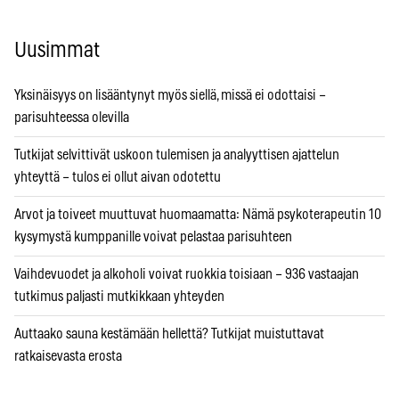
Uusimmat
Yksinäisyys on lisääntynyt myös siellä, missä ei odottaisi –
parisuhteessa olevilla
Tutkijat selvittivät uskoon tulemisen ja analyyttisen ajattelun
yhteyttä – tulos ei ollut aivan odotettu
Arvot ja toiveet muuttuvat huomaamatta: Nämä psykoterapeutin 10
kysymystä kumppanille voivat pelastaa parisuhteen
Vaihdevuodet ja alkoholi voivat ruokkia toisiaan – 936 vastaajan
tutkimus paljasti mutkikkaan yhteyden
Auttaako sauna kestämään hellettä? Tutkijat muistuttavat
ratkaisevasta erosta