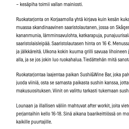
– kesäpiha toimii vallan mainiosti.
Ruokatarjonta on Korjaamolla yhtä kirjava kuin kesän kuk
muassa skandinaavinen saaristolautanen, jossa on Skågeni
kananmunia, lämminsavulohta, katkarapuja, punajuurisala
saaristolaisleipää. Saaristolautasen hinta on 16 €. Menus
ja jälkkäreitä. Ulkona kokin kuuma grilli savuaa lihoineen
alla, ja se jos jokin luo ruokahalua. Tiedättehän mitä san
Ruokatarjontaa laajentaa paikan Sushi&Wine Bar, joka palve
juoda viiniä, osta se samasta paikasta sushin kanssa, jo
makusuosituksen. Viinit on valittu tarkasti tukemaan su
Lounaan ja illallisen väliin mahtuvat after workit, joita v
perjantaihin kello 16-18. Sinä aikana baarikeittiössä on m
kaikille puurtajille.