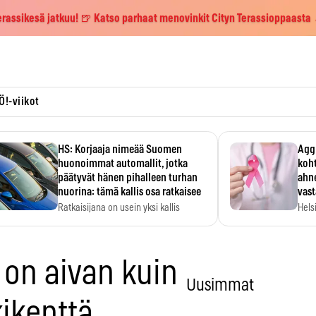
erassikesä jatkuu! 🍺 Katso parhaat menovinkit Cityn Terassioppaasta
Ö!-viikot
HS: Korjaaja nimeää Suomen
Aggr
huonoimmat automallit, jotka
koht
päätyvät hänen pihalleen turhan
ahne
nuorina: tämä kallis osa ratkaisee
vas
Ratkaisijana on usein yksi kallis
Hels
komponentti.
MYC-
hida
on aivan kuin
Uusimmat
kikenttä