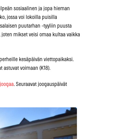
ilpeän sosiaalinen ja jopa hieman
 jossa voi lokoilla puisilla
 salaisen puutarhan -tyyliin puusta
, joten mikset veisi omaa kultaa vaikka
perheille kesäpäivän viettopaikaksi.
at astuvat voimaan (K18).
joogaa
. Seuraavat joogauspäivät