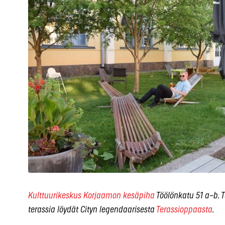
Kulttuurikeskus Korjaamon kesäpiha
Töölönkatu 51 a–b. T
terassia löydät Cityn legendaarisesta
Terassioppaasta
.