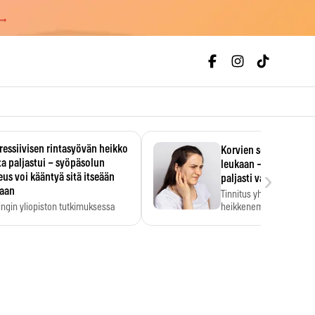
 →
essiivisen rintasyövän heikko
Korvien soiminen voi 
a paljastui – syöpäsolun
leukaan – 47 349 ihmi
›
us voi kääntyä sitä itseään
paljasti vahvan yhtey
taan
Tinnitus yhdistetään ku
ingin yliopiston tutkimuksessa
heikkenemiseen. Meta-a
aktiivisen rintasyövän kasvu
kertoo, että myös…
stui.