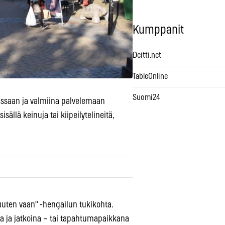
Kumppanit
Deitti.net
TableOnline
Suomi24
lissaan ja valmiina palvelemaan
sällä keinuja tai kiipeilytelineitä,
uuten vaan" -hengailun tukikohta.
na ja jatkoina – tai tapahtumapaikkana