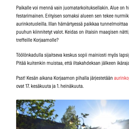
Paikalle voi mennä vain juomatarkoituksellakin. Alue on h
festarimainen. Erityisen somaksi alueen sen tekee nurmikko,
aurinkotuoleilla. Illan hämärtyessä paikkaa tunnelmoittaa
puuhun kiinnitetyt valot. Keidas on iltaisin maagisen nätti
treffeille Korjaamolle?
Töölönkadulla sijaitseva keskus sopii mainiosti myös lapsi
Pitää kuitenkin muistaa, että iltakahdeksan jälkeen ikäraj
Psst! Kesän aikana Korjaamon pihalla järjestetään
aurinko
ovat 17. kesäkuuta ja 1. heinäkuuta.