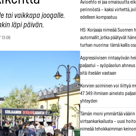
Avioehto ei jaa omaisuutta ei
perinnöstä – kaksi virhettä, jo
lle tai vaikkapa joogalle.
edelleen kompastuu
akin läpi päivän.
HS: Korjaaja nimeää Suomen
automallit, jotka päätyvät hän
7 13:08
turhan nuorina: tämä kallis os
Aggressiivisen rintasyövän he
paljastui – syöpäsolun ahneus
sitä itseään vastaan
Korvien soiminen voi liittyä 
47 349 ihmisen aineisto paljas
yhteyden
Tämän moni ymmärtää väärin
virtsankarkailusta – uusi hoit
nimeää tehokkaimman keino