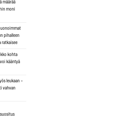
kä määrää
ihin moni
 huonoimmat
en pihalleen
a ratkaisee
ikko kohta
 voi kääntyä
myös leukaan –
ti vahvan
osuositus
n