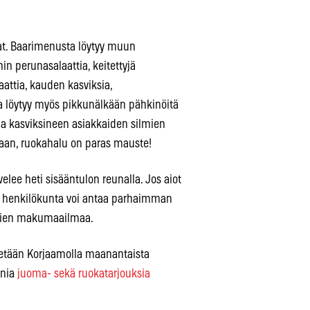
at. Baarimenusta löytyy muun
n perunasalaattia, keitettyjä
attia, kauden kasviksia,
sa löytyy myös pikkunälkään pähkinöitä
 ja kasviksineen asiakkaiden silmien
otaan, ruokahalu on paras mauste!
lee heti sisääntulon reunalla. Jos aiot
tta henkilökunta voi antaa parhaimman
shien makumaailmaa.
ietetään Korjaamolla maanantaista
onia
juoma- sekä ruokatarjouksia