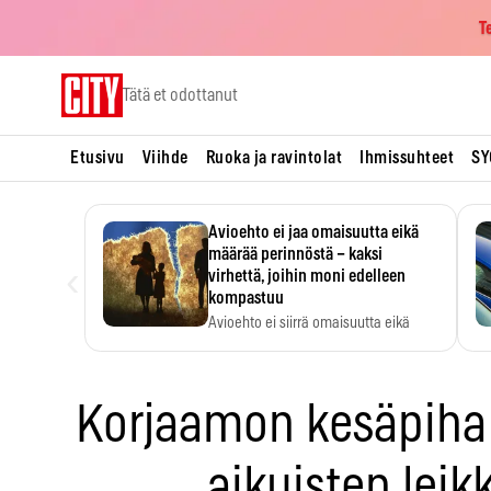
T
Skip
Tätä et odottanut
to
content
Etusivu
Viihde
Ruoka ja ravintolat
Ihmissuhteet
SY
Avioehto ei jaa omaisuutta eikä
määrää perinnöstä – kaksi
‹
virhettä, joihin moni edelleen
kompastuu
Avioehto ei siirrä omaisuutta eikä
ratkaise perintöasioita.
Korjaamon kesäpiha 
aikuisten leik