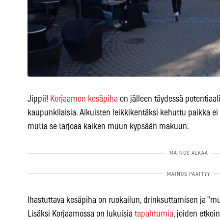
Jippii!
Korjaamon kesäpiha
on jälleen täydessä potentiaa
kaupunkilaisia. Aikuisten leikkikentäksi kehuttu paikka ei si
mutta se tarjoaa kaiken muun kypsään makuun.
Ihastuttava kesäpiha on ruokailun, drinksuttamisen ja "m
Lisäksi Korjaamossa on lukuisia
tapahtumia
, joiden etkoi