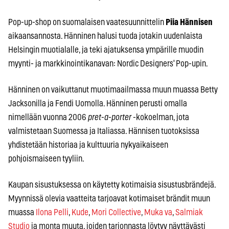
Pop-up-shop on suomalaisen vaatesuunnittelin
Piia Hännisen
aikaansannosta. Hänninen halusi tuoda jotakin uudenlaista
Helsingin muotialalle, ja teki ajatuksensa ympärille muodin
myynti- ja markkinointikanavan: Nordic Designers' Pop-upin.
Hänninen on vaikuttanut muotimaailmassa muun muassa Betty
Jacksonilla ja Fendi Uomolla. Hänninen perusti omalla
nimellään vuonna 2006
pret-a-porter
-kokoelman, jota
valmistetaan Suomessa ja Italiassa. Hännisen tuotoksissa
yhdistetään historiaa ja kulttuuria nykyaikaiseen
pohjoismaiseen tyyliin.
Kaupan sisustuksessa on käytetty kotimaisia sisustusbrändejä.
Myynnissä olevia vaatteita tarjoavat kotimaiset brändit muun
muassa
Ilona Pelli
,
Kude
,
Mori Collective
,
Muka va
,
Salmiak
Studio
ja monta muuta, joiden tarjonnasta löytyy näyttävästi