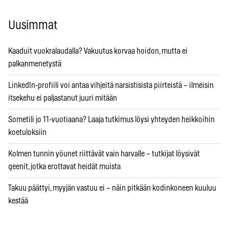
Uusimmat
Kaaduit vuokralaudalla? Vakuutus korvaa hoidon, mutta ei
palkanmenetystä
LinkedIn-profiili voi antaa vihjeitä narsistisista piirteistä – ilmeisin
itsekehu ei paljastanut juuri mitään
Sometili jo 11-vuotiaana? Laaja tutkimus löysi yhteyden heikkoihin
koetuloksiin
Kolmen tunnin yöunet riittävät vain harvalle – tutkijat löysivät
geenit, jotka erottavat heidät muista
Takuu päättyi, myyjän vastuu ei – näin pitkään kodinkoneen kuuluu
kestää