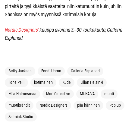
pirteitä ja tyylikkäistä vaatteita, niin katumuotiin kuin juhliin.
Shopissa on myös myynnissä kotimaisia koruja.
Nordic Designers'
kauppa avoinna 3.–30. toukokuuta, Galleria
Esplanad.
Betty Jackson
Fendi Uomo
Galleria Esplanad
Ilone Pelli
kotimainen
Kude
Lillan Helsinki
Miia Halmesmaa
Mori Collective
MUKA VA
muoti
muotibrändit
Nordic Designers
piia hänninen
Pop up
Salmiak Studio