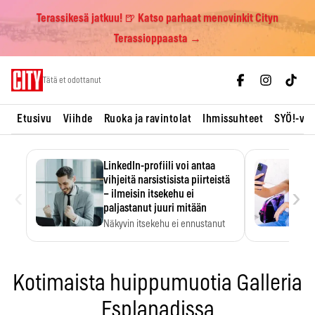
Terassikesä jatkuu! 🍺 Katso parhaat menovinkit Cityn
Terassioppaasta →
Skip
Tätä et odottanut
to
content
Etusivu
Viihde
Ruoka ja ravintolat
Ihmissuhteet
SYÖ!-vii
LinkedIn-profiili voi antaa
vihjeitä narsistisista piirteistä
‹
›
– ilmeisin itsekehu ei
paljastanut juuri mitään
Näkyvin itsekehu ei ennustanut
narsistisia piirteitä.
Kotimaista huippumuotia Galleria
Esplanadissa