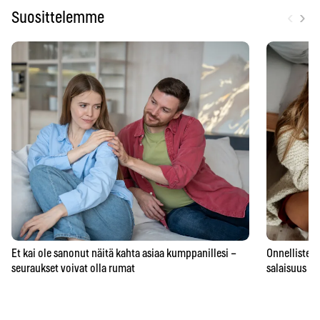
‹
›
Suosittelemme
Et kai ole sanonut näitä kahta asiaa kumppanillesi –
Onnellisten 
seuraukset voivat olla rumat
salaisuus – 