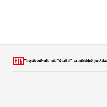
Yhteystiedot
Mediatiedot
Työpaikat
Tilaa uutiskirje
Ohjeet
Pala