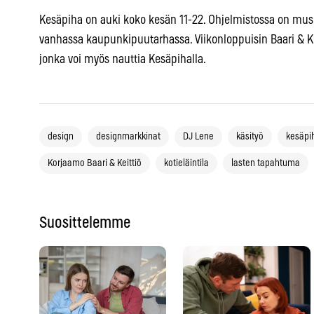
Kesäpiha on auki koko kesän 11-22. Ohjelmistossa on musii
vanhassa kaupunkipuutarhassa. Viikonloppuisin Baari & Kei
jonka voi myös nauttia Kesäpihalla.
design
designmarkkinat
DJ Lene
käsityö
kesäpi
Korjaamo Baari & Keittiö
kotieläintila
lasten tapahtuma
Suosittelemme