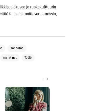
kkia, elokuvaa ja ruokakulttuuria
ttiö tarjoilee maittavan brunssin,
ha
Korjaamo
markkinat
Töölö
‹
›