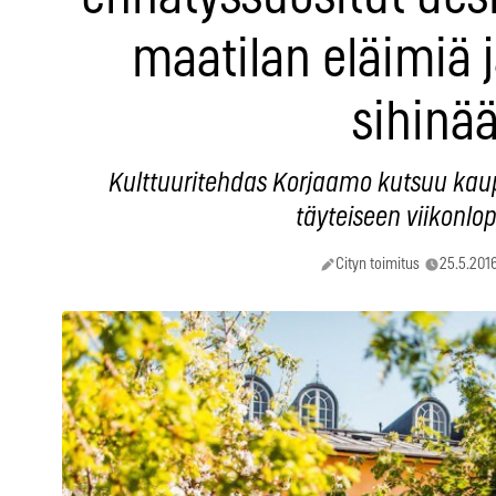
maatilan eläimiä ja
sihinä
Kulttuuritehdas Korjaamo kutsuu kau
täyteiseen viikonlo
Cityn toimitus
25.5.2016