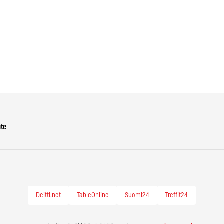
ute
Deitti.net
TableOnline
Suomi24
Treffit24