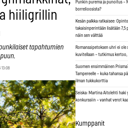
Punkin purema ja punoitus – M
borrelioosista?
 hiiligrillin
Kesän palkka ratkaisee: Opint
ä
takaisinperintään lisätään 7,5 
näin sen välttää
punkilaiset tapahtumien
Romanssipetoksen uhri ei ole se
kuvitellaan – tutkimus kertoo,
ppuun.
Suomen ensimmäinen PrismaT
 13:08
Tampereelle – kuka tahansa pä
ilman tukkukorttia
Seiska: Martina Aitolehti haki
konkurssiin – vanhat verot ka
Kumppanit