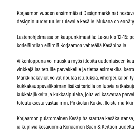
Korjaamon vuoden ensimmäiset Designmarkkinat nostavat 
designin uudet tuulet tulevalle kesälle. Mukana on ennäty
Lastenohjelmassa on kaupunkimaatila: La-su klo 12-15: po
kotieläintilan eläimiä Korjaamon vehreällä Kesäpihalla.
Viikonloppuna voi nuuskia myös ideoita uudenlaiseen ka
vinkkejä lasitetuille parvekkeille ja tietoa esimerkiksi kerro
Markkinakävijät voivat noutaa istutuksia, viherpeukalon työ
kukkakauppavalikoiman lisäksi tarjolla on luovia ratkaisu
kukkalajikkeita ja kukkasipuleita, joita voi kasvattaa parv
toteutuksesta vastaa mm. Pirkkolan Kukka. Iloista markk
Korjaamon puistomainen Kesäpiha starttaa kesäkautensa, ja 
ja kuplivia kesäjuomia Korjaamon Baari & Keittiön uudelta 