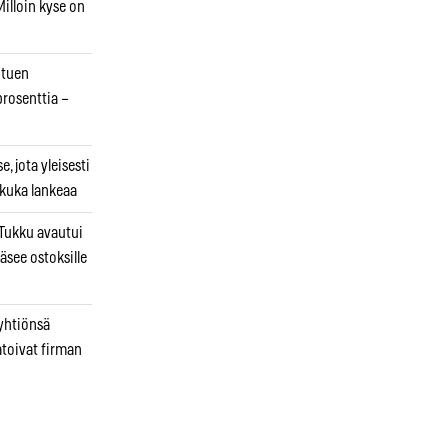
illoin kyse on
otuen
prosenttia –
, jota yleisesti
 kuka lankeaa
ukku avautui
äsee ostoksille
 yhtiönsä
atoivat firman