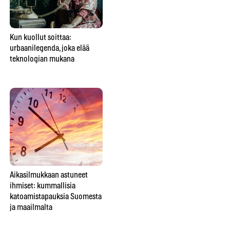
Kun kuollut soittaa:
Perheen keskimmäinen ei ole
Tu
urbaanilegenda, joka elää
vain väliinputoaja – vaan
ko
teknologian mukana
usein perheen sosiaalinen
keh
liima
Aikasilmukkaan astuneet
Tiesitkö tätä spiritismin
Onk
ihmiset: kummallisia
historiasta? Foxin
jos
katoamistapauksia Suomesta
teinisisarukset aloittivat
ja maailmalta
kokonaisen liikkeen, jonka he
yrittivät myöhemmin
pysäyttää