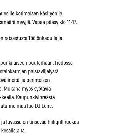
esille kotimaisen käsityön ja
smäärä myyjiä. Vapaa pääsy klo 11-17.
niratsastusta Töölönkadulla ja
upunkilaiseen puutarhaan. Tiedossa
stalokattojen palstaviljelystä.
välineitä, ja perinteisen
ja. Mukana myös syötäviä
ekkeella. Kaupunkivihreästä
inatunnelmaa luo DJ Lene.
luvassa on tirisevää hiiligrilliruokaa
kesälistalta.