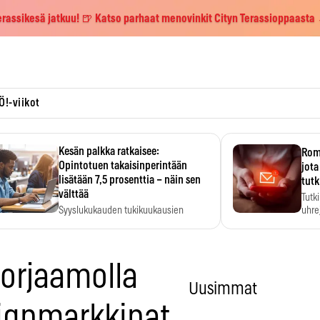
erassikesä jatkuu! 🍺 Katso parhaat menovinkit Cityn Terassioppaasta
Ö!-viikot
Kesän palkka ratkaisee:
Roma
Opintotuen takaisinperintään
jota
lisätään 7,5 prosenttia – näin sen
tutk
välttää
Tutk
Syyslukukauden tukikuukausien
uhrej
määrä ratkeaa sillä, mitä kesällä
ehti…
Korjaamolla
Uusimmat
ignmarkkinat,