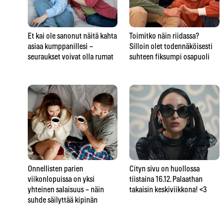
Et kai ole sanonut näitä kahta
Toimitko näin riidassa?
asiaa kumppanillesi –
Silloin olet todennäköisesti
seuraukset voivat olla rumat
suhteen fiksumpi osapuoli
Onnellisten parien
Cityn sivu on huollossa
viikonlopuissa on yksi
tiistaina 16.12. Palaathan
yhteinen salaisuus – näin
takaisin keskiviikkona! <3
suhde säilyttää kipinän