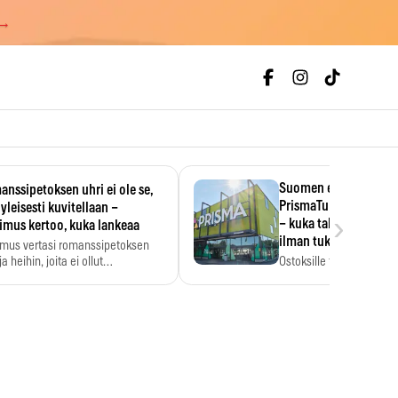
 →
Suomen ensimmäine
nssipetoksen uhri ei ole se,
PrismaTukku avautui 
 yleisesti kuvitellaan –
›
– kuka tahansa pääsee
imus kertoo, kuka lankeaa
ilman tukkukorttia
imus vertasi romanssipetoksen
a heihin, joita ei ollut…
Ostoksille tarvitse tukku
yksikköhinta kannattaa t