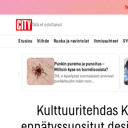
T
Skip
Tätä et odottanut
to
content
Etusivu
Viihde
Ruoka ja ravintolat
Ihmissuhteet
SY
Punkin purema ja punoitus –
‹
Milloin kyse on borrelioosista?
THL:n kyselyssä suomalaiset arvioivat
punkkitaudin riskin noin
kymmenkertaiseksi…
Kulttuuritehdas 
ennätyssuositut des