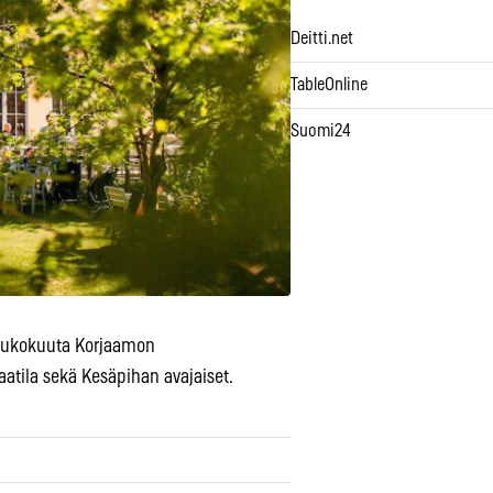
Deitti.net
TableOnline
Suomi24
 toukokuuta Korjaamon
tila sekä Kesäpihan avajaiset.