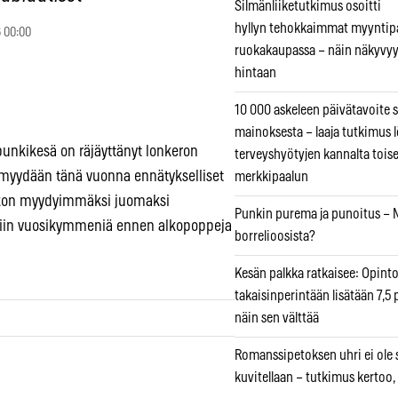
Silmänliiketutkimus osoitti
hyllyn tehokkaimmat myyntip
 00:00
ruokakaupassa – näin näkyvyy
hintaan
10 000 askeleen päivätavoite 
mainoksesta – laaja tutkimus l
punkikesä on räjäyttänyt lonkeron
terveyshyötyjen kannalta tois
 myydään tänä vuonna ennätykselliset
merkkipaalun
 Alkon myydyimmäksi juomaksi
Punkin purema ja punoitus – M
tiin vuosikymmeniä ennen alkopoppeja
borrelioosista?
Kesän palkka ratkaisee: Opint
takaisinperintään lisätään 7,5 
näin sen välttää
Romanssipetoksen uhri ei ole se
kuvitellaan – tutkimus kertoo,