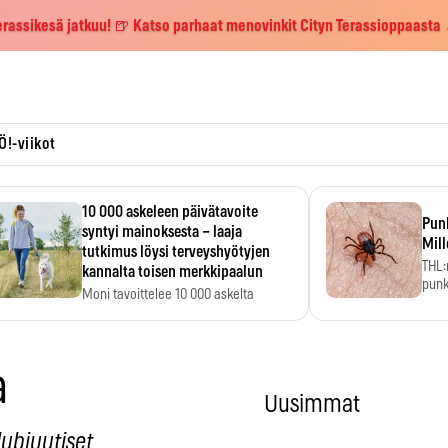
erassikesä jatkuu! 🍺 Katso parhaat menovinkit Cityn Terassioppaasta
Ö!-viikot
10 000 askeleen päivätavoite
Pun
syntyi mainoksesta – laaja
Mill
tutkimus löysi terveyshyötyjen
THL:
kannalta toisen merkkipaalun
punk
Moni tavoittelee 10 000 askelta
kym
päivässä, vaikka luku…
a
Uusimmat
lubiuutiset