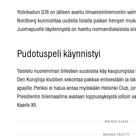
Yrjönkadun G18 on jälleen avattu ilmastointiremontin valm
Nordberg kunnioittaa uudella listalla paikan hengen mukai
Juomapuolle täydennystä on haettu normandialaisista siider
Pudotuspeli käynnistyi
Taistelu nuoremman bileväen suosiosta käy kaupungissa
Den Kungliga klubben sekoittaa pakkaa entisestään ja is
apajille. Periksi ei halua antaa myöskään Helsinki Club, jo
Presidentin bilemaailma avataan loppussyksystä jolloin var
Kaarle XII.