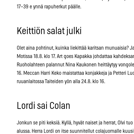
17–39 e ynnä rapuherkut päälle.
Keittiön salat julki
Olet aina pohtinut, kuinka liekittää karitsan munuaisia? Ja
Motissa 18.8. klo 17. Art goes Kapakka johdattaa kahdeksa
Ruoholahteen palannut Nina Kaukonen heittäytyy vongole-
16. Meccan Harri Keko maistattaa konjakkeja ja Petteri Luo
ruuanlaitossa Taiteiden yön alla 24.8. klo 16.
Lordi sai Colan
Jonkun se piti keksiä. Kyllä, hyvät naiset ja herrat, Olvi t
alussa. Herra Lordi on itse suunnitellut colajuomalle kuusi e