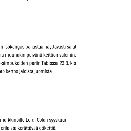
ri Isokangas paljastaa näyttävästi salat
na muunakin päivänä keittiön saloihin.
simpukoiden pariin Tablossa 23.8. klo
to kertoo jaloista juomista
uo markkinoille Lordi Colan syyskuun
rilaista kerättävää etikettiä.