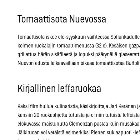
Tomaattisota Nuevossa
Tomaattisota iskee elo-syyskuun vaihteessa Sofiankadull
kolmen ruokalajin tomaattimenussa (32 e). Kesäisen gazpa
grillattua härän sisäfileetä ja lopuksi päärynällä glaseera
Nuevon edustalle kaavaillaan oikeaa tomaattisotaa Buñol
Kirjallinen leffaruokaa
Kaksi filmihullua kulinaristia, käsikirjoittaja Jari Kerän
kansiin 20 ruokaohjetta tutuista ja ei niin tutuista leffois
elokuvassa maistunutta Clemenzan pastaa kuin musakaa 
Jälkiruoan voi vetäistä esimerkiksi Pienen suklaapuoti -l