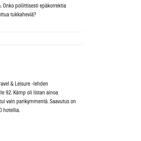
 Onko poliittisesti epäkorrektia
attua tukkaheviä?
Travel & Leisure -lehden
le 92. Kämp oli listan ainoa
ahtui vain parikymmentä. Saavutus on
 hotellia.