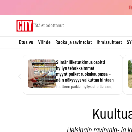
T
Skip
Tätä et odottanut
to
content
Etusivu
Viihde
Ruoka ja ravintolat
Ihmissuhteet
SY
Silmänliiketutkimus osoitti
hyllyn tehokkaimmat
‹
myyntipaikat ruokakaupassa –
näin näkyvyys vaikuttaa hintaan
Tuotteen paikka hyllyssä ratkaisee,
huomataanko se. Kauppiaat
hyödyntävät…
Kuultu
Helsingin ravintola- ja k