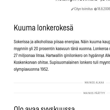
Cityn toimitus
18.8.2006
Kuuma lonkerokesä
Sokerissa ja alkoholissa piisaa energiaa. Näin kuuma kau
myynnin yli 20 prosentin kasvuun tänä vuonna. Lonkeroa
27 miljoonaa litraa. Hartwallin ginilonkero on hypännyt
Koskenkorvan ohitse. Supisuomalainen lonkero tuli myyn
olympiavuonna 1952.
Olo avaa syyskuussa