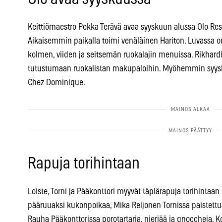
Keittiömaestro Pekka Terävä avaa syyskuun alussa Olo Res
Aikaisemmin paikalla toimi venäläinen Hariton. Luvassa o
kolmen, viiden ja seitsemän ruokalajin menuissa. Rikha
tutustumaan ruokalistan makupaloihin. Myöhemmin syysku
Chez Dominique.
Rapuja torihintaan
Loiste, Torni ja Pääkonttori myyvät täplärapuja torihintaan
pääruuaksi kukonpoikaa, Mika Reijonen Tornissa paistettua 
Rauha Pääkonttorissa porotartaria, nieriää ja gnoccheja. Ko