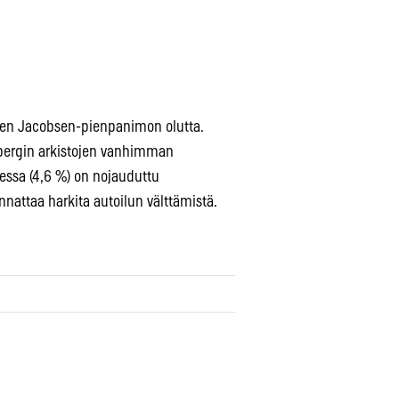
isen Jacobsen-pienpanimon olutta.
sbergin arkistojen vanhimman
essa (4,6 %) on nojauduttu
nattaa harkita autoilun välttämistä.