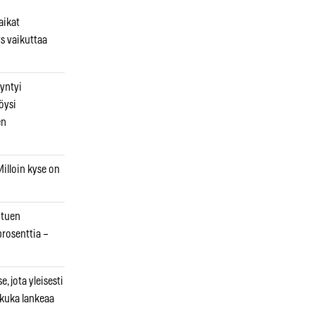
aikat
s vaikuttaa
syntyi
öysi
en
illoin kyse on
otuen
prosenttia –
, jota yleisesti
 kuka lankeaa