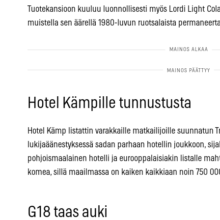
Tuotekansioon kuuluu luonnollisesti myös Lordi Light Cola.
muistella sen äärellä 1980-luvun ruotsalaista permaneert
Hotel Kämpille tunnustusta
Hotel Kämp listattin varakkaille matkailijoille suunnatun 
lukijaäänestyksessä sadan parhaan hotellin joukkoon, sijal
pohjoismaalainen hotelli ja eurooppalaisiakin listalle m
komea, sillä maailmassa on kaiken kaikkiaan noin 750 000
G18 taas auki