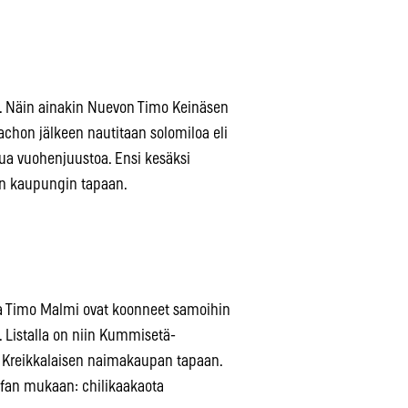
e. Näin ainakin Nuevon Timo Keinäsen
chon jälkeen nautitaan solomiloa eli
ttua vuohenjuustoa. Ensi kesäksi
in kaupungin tapaan.
en ja Timo Malmi ovat koonneet samoihin
ta. Listalla on niin Kummisetä-
Kreikkalaisen naimakaupan tapaan.
effan mukaan: chilikaakaota