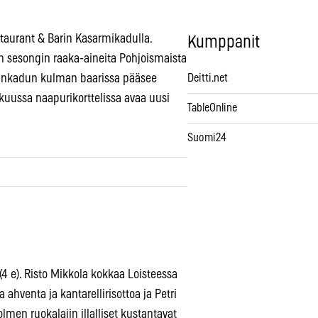
taurant & Barin Kasarmikadulla.
Kumppanit
n sesongin raaka-aineita Pohjoismaista
rdinkadun kulman baarissa pääsee
Deitti.net
ussa naapurikorttelissa avaa uusi
TableOnline
Suomi24
 (4 e). Risto Mikkola kokkaa Loisteessa
ahventa ja kantarellirisottoa ja Petri
lmen ruokalajin illalliset kustantavat