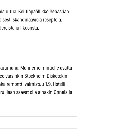
istuttua. Keittiöpäällikkö Sebastian
sesti skandinaavisia reseptejä.
eistä ja likööristä.
 kuumana. Mannerheimintielle avattu
kee varsinkin Stockholm Diskotekin
nka remontti valmistuu 1.9. Hotelli
uillaan saavat olla ainakin Onnela ja