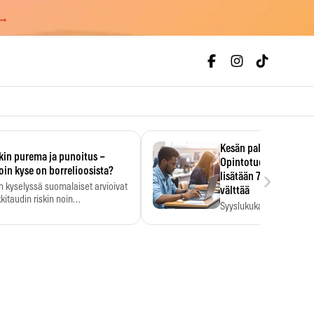
 →
Kesän palkka ratkaise
kin purema ja punoitus –
Opintotuen takaisinp
›
oin kyse on borrelioosista?
lisätään 7,5 prosentti
n kyselyssä suomalaiset arvioivat
välttää
kitaudin riskin noin
Syyslukukauden tukikuu
menkertaiseksi…
määrä ratkeaa sillä, mit
ehti…