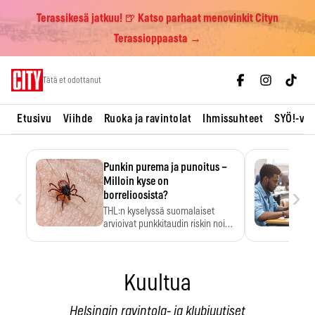
Terassikesä jatkuu! 🍺 Katso parhaat menovinkit Cityn
Terassioppaasta →
Skip
Tätä et odottanut
to
content
Etusivu
Viihde
Ruoka ja ravintolat
Ihmissuhteet
SYÖ!-vii
Punkin purema ja punoitus –
Milloin kyse on
‹
›
borrelioosista?
THL:n kyselyssä suomalaiset
arvioivat punkkitaudin riskin noin
kymmenkertaiseksi…
Kuultua
Helsingin ravintola- ja klubiuutiset