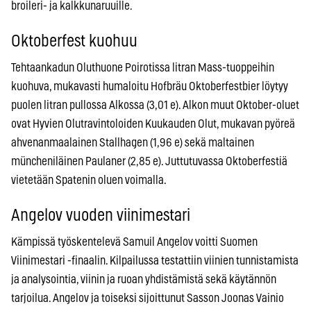
broileri- ja kalkkunaruuille.
Oktoberfest kuohuu
Tehtaankadun Oluthuone Poirotissa litran Mass-tuoppeihin
kuohuva, mukavasti humaloitu Hofbräu Oktoberfestbier löytyy
puolen litran pullossa Alkossa (3,01 e). Alkon muut Oktober-oluet
ovat Hyvien Olutravintoloiden Kuukauden Olut, mukavan pyöreä
ahvenanmaalainen Stallhagen (1,96 e) sekä maltainen
müncheniläinen Paulaner (2,85 e). Juttutuvassa Oktoberfestiä
vietetään Spatenin oluen voimalla.
Angelov vuoden viinimestari
Kämpissä työskentelevä Samuil Angelov voitti Suomen
Viinimestari -finaalin. Kilpailussa testattiin viinien tunnistamista
ja analysointia, viinin ja ruoan yhdistämistä sekä käytännön
tarjoilua. Angelov ja toiseksi sijoittunut Sasson Joonas Vainio