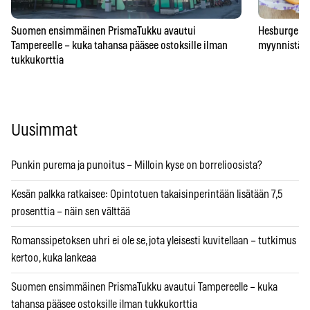
Suomen ensimmäinen PrismaTukku avautui
Hesburgerilt
Tampereelle – kuka tahansa pääsee ostoksille ilman
myynnistä – 
tukkukorttia
Uusimmat
Punkin purema ja punoitus – Milloin kyse on borrelioosista?
Kesän palkka ratkaisee: Opintotuen takaisinperintään lisätään 7,5
prosenttia – näin sen välttää
Romanssipetoksen uhri ei ole se, jota yleisesti kuvitellaan – tutkimus
kertoo, kuka lankeaa
Suomen ensimmäinen PrismaTukku avautui Tampereelle – kuka
tahansa pääsee ostoksille ilman tukkukorttia