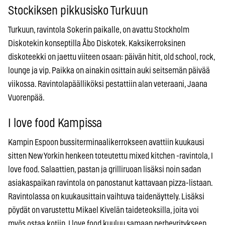
Stockiksen pikkusisko Turkuun
Turkuun, ravintola Sokerin paikalle, on avattu Stockholm
Diskotekin konseptilla Åbo Diskotek. Kaksikerroksinen
diskoteekki on jaettu viiteen osaan: päivän hitit, old school, rock,
lounge ja vip. Paikka on ainakin osittain auki seitsemän päivää
viikossa. Ravintolapäälliköksi pestattiin alan veteraani, Jaana
Vuorenpää.
I love food Kampissa
Kampin Espoon bussiterminaalikerrokseen avattiin kuukausi
sitten New Yorkin henkeen toteutettu mixed kitchen -ravintola, I
love food. Salaattien, pastan ja grilliruoan lisäksi noin sadan
asiakaspaikan ravintola on panostanut kattavaan pizza-listaan.
Ravintolassa on kuukausittain vaihtuva taidenäyttely. Lisäksi
pöydät on varustettu Mikael Kivelän taideteoksilla, joita voi
myös ostaa kotiin. I love food kuuluu samaan perheyritykseen,