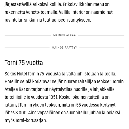
järjestettävillä erikoisviikoillla. Erikoisviikkojen menu on
rakennettu Veneto-teemalla. Vallila Interior on naamioinut
ravintolan silkkiin ja teatraaliseen väritykseen.
Torni 75 vuotta
Sokos Hotel Tornin 75-vuotista taivalta juhlistetaan taiteella.
Hotellin seiniä koristavat neljän nuoren taiteilijan teokset. Tornin
Ateljee Bar on tarjonnut näyttelytilaa nuorille ja lahjakkaille
taiteilijoille jo vuodesta 1951. Koska jokainen taiteilija on
jättänyt Torniin yhden teoksen, niitä on 55 vuodessa kertynyt
lähes 3 000. Aino Vepsäläinen on suunnitellut juhlan kunniaksi
myös Torni-korusarjan.