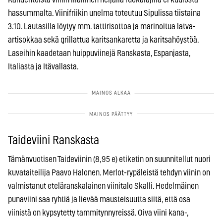
hassummalta. Viinifriikin unelma toteutuu Sipulissa tiistaina
3.10. Lautasilla löytyy mm. tattirisottoa ja marinoitua latva-
artisokkaa sekä grillattua karitsankaretta ja karitsahöystöä.
Laseihin kaadetaan huippuviinejä Ranskasta, Espanjasta,
Italiasta ja Itävallasta.
Taideviini Ranskasta
Tämänvuotisen Taideviinin (8,95 e) etiketin on suunnitellut nuori
kuvataiteilija Paavo Halonen. Merlot-rypäleistä tehdyn viinin on
valmistanut eteläranskalainen viinitalo Skalli. Hedelmäinen
punaviini saa ryhtiä ja lievää mausteisuutta siitä, että osa
viinistä on kypsytetty tammitynnyreissä. Oiva viini kana-,