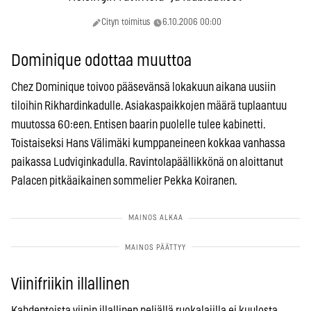
Cityn toimitus
6.10.2006 00:00
Dominique odottaa muuttoa
Chez Dominique toivoo pääsevänsä lokakuun aikana uusiin
tiloihin Rikhardinkadulle. Asiakaspaikkojen määrä tuplaantuu
muutossa 60:een. Entisen baarin puolelle tulee kabinetti.
Toistaiseksi Hans Välimäki kumppaneineen kokkaa vanhassa
paikassa Ludviginkadulla. Ravintolapäällikkönä on aloittanut
Palacen pitkäaikainen sommelier Pekka Koiranen.
Viinifriikin illallinen
Kahdentoista viinin illallinen neljällä ruokalajilla ei kuulosta