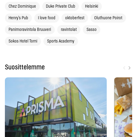
Chez Dominique
Duke Private Club
Helsinki
Henry’s Pub
I love food
oktoberfest
Oluthuone Poirot
Panimoravintola Bruuveri
ravintolat
Sasso
Sokos Hotel Torni
Sports Academy
‹
›
Suosittelemme