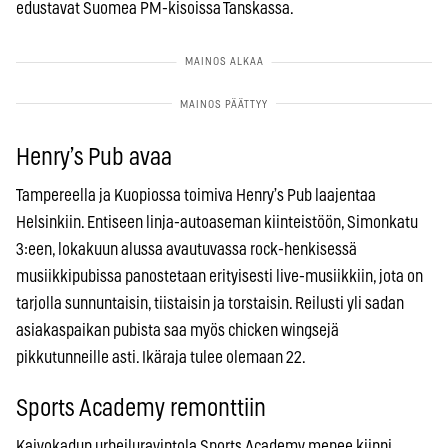
edustavat Suomea PM-kisoissa Tanskassa.
Henry’s Pub avaa
Tampereella ja Kuopiossa toimiva Henry’s Pub laajentaa
Helsinkiin. Entiseen linja-autoaseman kiinteistöön, Simonkatu
3:een, lokakuun alussa avautuvassa rock-henkisessä
musiikkipubissa panostetaan erityisesti live-musiikkiin, jota on
tarjolla sunnuntaisin, tiistaisin ja torstaisin. Reilusti yli sadan
asiakaspaikan pubista saa myös chicken wingsejä
pikkutunneille asti. Ikäraja tulee olemaan 22.
Sports Academy remonttiin
Kaivokadun urheiluravintola Sports Academy menee kiinni