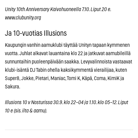
Unity 10th Anniversary Kaivohuoneella 7.10. Liput 20 e.
www.clubunity.org
Ja 10-vuotias Illusions
Kaupungin vanhin aamuklubi täyttää Unityn tapaan kymmenen
vuotta. Juhlat alkavat lauantaina klo 22 ja jatkuvat aamubileillä
sunnuntaihin puoleenpäivään saakka. Levyvalinnoista vastaavat
klubi-isäntä DJ Tabin ohella kaksikymmentä vierailijaa, kuten
Super8, Jokke, Pietari, Maniac, Tomi K, Käpä, Coma, KimiK ja
Sakura.
Illusions 10 v Nosturissa 30.9. klo 22–04 ja 1.10. klo 05–12. Liput
10 e (sis. ilta & aamu).