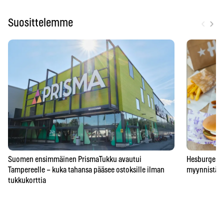
‹
›
Suosittelemme
Suomen ensimmäinen PrismaTukku avautui
Hesburgerilt
Tampereelle – kuka tahansa pääsee ostoksille ilman
myynnistä – 
tukkukorttia