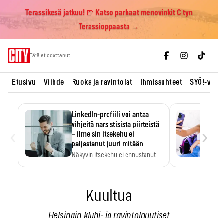
Terassikesä jatkuu! 🍺 Katso parhaat menovinkit Cityn
Terassioppaasta →
Skip
Tätä et odottanut
to
content
Etusivu
Viihde
Ruoka ja ravintolat
Ihmissuhteet
SYÖ!-vii
LinkedIn-profiili voi antaa
vihjeitä narsistisista piirteistä
‹
›
– ilmeisin itsekehu ei
paljastanut juuri mitään
Näkyvin itsekehu ei ennustanut
narsistisia piirteitä.
Kuultua
Helsingin klubi- ja ravintolauutiset