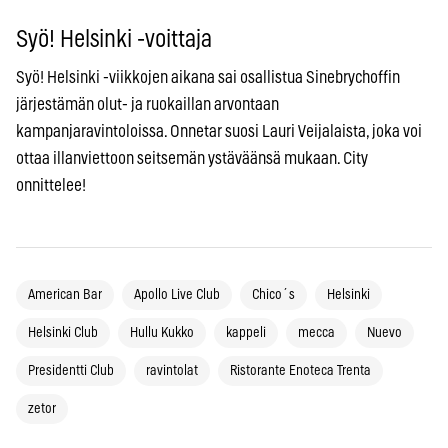
Syö! Helsinki -voittaja
Syö! Helsinki -viikkojen aikana sai osallistua Sinebrychoffin
järjestämän olut- ja ruokaillan arvontaan
kampanjaravintoloissa. Onnetar suosi Lauri Veijalaista, joka voi
ottaa illanviettoon seitsemän ystäväänsä mukaan. City
onnittelee!
American Bar
Apollo Live Club
Chico´s
Helsinki
Helsinki Club
Hullu Kukko
kappeli
mecca
Nuevo
Presidentti Club
ravintolat
Ristorante Enoteca Trenta
zetor