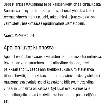
Sebastianissa tutustumassa paikallisen keittiön saloihin. Koska
Suomessa on nyt riista-aika, päättivät herrat yhdistää kaksi
teemaa yhteen menuun. Lohi, saksanhirvi ja juustokakku on
valmistettu baskimaassa opituin valmistusmetodein.
Nuevo, Sofiankatu 4
Apollon luvat kunnossa
Apollo Live Clubin avajaisia vietettiin ristiriitaisissa tunnelmissa.
Ravintolan valmistuminen meni niin viime tippaan, ettei
paikkaan ehditty saada anniskeluoikeuksia. Omistajatahoa
tilanne hirvitti, mutta kutsuvieraat riemastuivat: yksityisbileiksi
muuttuneissa avajaisissa ei kassakone kilissyt, mutta viina
virtasi ja tunnelma oli katossa. Nyt luvat ovat kunnossa ja
alkoholitarjoilu pelaa keskiviikosta lauantaihin puoli neljään
asti.