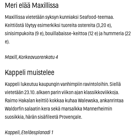
Meri elää Maxillissa
Maxillissa vietetään syksyn kunniaksi Seafood-teemaa.
Keittiöstä löytyy esimerkiksi tuoreita ostereita (3,20 e),
sinisimpukoita (9 e), bouillabaisse-keittoa (12 e) ja hummeria (22
e).
Maxill, Korkeavuorenkatu 4
Kappeli muistelee
Kappeli lukeutuu kaupungin vanhimpiin ravintoloihin. Siellä
vietetään 23.10. alkaen parin viikon ajan klassikkoviikkoja.
Raimo Hakalan keittiö kokkaa kuhaa Walewska, ankanrintaa
Waldorfin salaatin kera sekä marsalkka Mannerheimin
suosikkia, härän sisäfileetä Provençale.
Kappeli, Eteläesplanadi 1