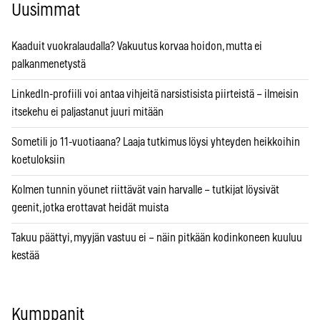
Uusimmat
Kaaduit vuokralaudalla? Vakuutus korvaa hoidon, mutta ei
palkanmenetystä
LinkedIn-profiili voi antaa vihjeitä narsistisista piirteistä – ilmeisin
itsekehu ei paljastanut juuri mitään
Sometili jo 11-vuotiaana? Laaja tutkimus löysi yhteyden heikkoihin
koetuloksiin
Kolmen tunnin yöunet riittävät vain harvalle – tutkijat löysivät
geenit, jotka erottavat heidät muista
Takuu päättyi, myyjän vastuu ei – näin pitkään kodinkoneen kuuluu
kestää
Kumppanit