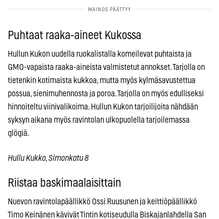
Puhtaat raaka-aineet Kukossa
Hullun Kukon uudella ruokalistalla komeilevat puhtaista ja
GMO-vapaista raaka-aineista valmistetut annokset. Tarjolla on
tietenkin kotimaista kukkoa, mutta myös kylmäsavustettua
possua, sienimuhennosta ja poroa. Tarjolla on myös edulliseksi
hinnoiteltu viinivalikoima. Hullun Kukon tarjoilijoita nähdään
syksyn aikana myös ravintolan ulkopuolella tarjoilemassa
glögiä.
Hullu Kukko, Simonkatu 8
Riistaa baskimaalaisittain
Nuevon ravintolapäällikkö Ossi Ruusunen ja keittiöpäällikkö
Timo Keinänen kävivät Tintin kotiseudulla Biskajanlahdella San