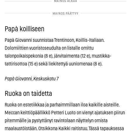
Papà koilliseen
Papà Giovanni suunnistaa Trentinoon, Koillis-Italiaan.
Dolomiittien vuoristoseudulta on listalle omittu
talonpoikaispekonia (8 e), järvitaimenta (12 e), mustikka-
tattirisottoa (15 e) sekä liekitettyä uuniomenaa (8 e).
Papà Giovanni, Keskuskatu 7
Ruoka on taidetta
Ruoka on estetiikkaa ja parhaimmillaan iloa kaikille aisteille.
Meccan keittiöpäällikkö Petteri Luoto on vienyt ajatuksen piirun
pitemmälle ja pystyttänyt ravintolaan näyttelyn omista
maalaustöistään. Otsikkona Kaikki raitistuu. Tässä tapauksessa