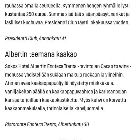
rauhassa omalla seurueella. Kymmenen hengen ryhmälle lysti
kustantaa 250 euroa. Summa sisältää sisäänpääsyt, narikat ja
lasilliset kuohuvaa. Presidentti Club täytti lokakuussa vuoden.
Presidentti Club, Annankatu 41
Albertin teemana kaakao
Sokos Hotel Albertin Enoteca Trenta -ravintolan Cacao to wine -
menussa yhdistellään suklaan makuja ruokaan ja viineihin.
Aterian avaa kaakaopapuöljyllä höystetty miekkakala.
Vaniljakeiton päällä on kaakaopapuvaahtoa ja karitsanpojan
kanssa tarjoillaan kaakaokastiketta. Myös kahvi on korvattu
kaakaonmakuisella, torinolaisella kahvijuomalla.
Ristorante Enoteca Trenta, Albertinkatu 30