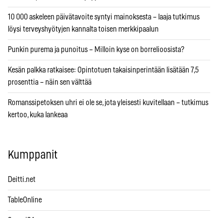
10 000 askeleen päivätavoite syntyi mainoksesta – laaja tutkimus
löysi terveyshyötyjen kannalta toisen merkkipaalun
Punkin purema ja punoitus – Milloin kyse on borrelioosista?
Kesän palkka ratkaisee: Opintotuen takaisinperintään lisätään 7,5
prosenttia – näin sen välttää
Romanssipetoksen uhri ei ole se, jota yleisesti kuvitellaan – tutkimus
kertoo, kuka lankeaa
Kumppanit
Deitti.net
TableOnline