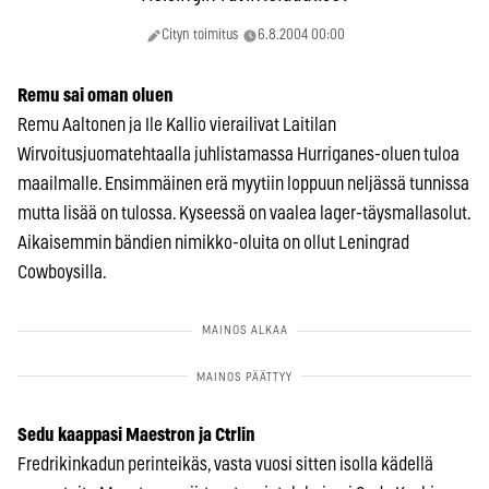
Cityn toimitus
6.8.2004 00:00
Remu sai oman oluen
Remu Aaltonen ja Ile Kallio vierailivat Laitilan
Wirvoitusjuomatehtaalla juhlistamassa Hurriganes-oluen tuloa
maailmalle. Ensimmäinen erä myytiin loppuun neljässä tunnissa
mutta lisää on tulossa. Kyseessä on vaalea lager-täysmallasolut.
Aikaisemmin bändien nimikko-oluita on ollut Leningrad
Cowboysilla.
Sedu kaappasi Maestron ja Ctrlin
Fredrikinkadun perinteikäs, vasta vuosi sitten isolla kädellä