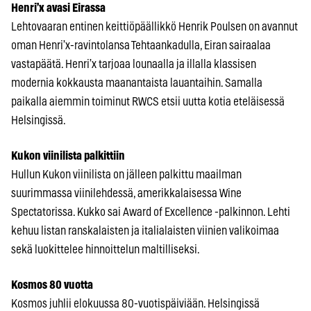
Henri’x avasi Eirassa
Lehtovaaran entinen keittiöpäällikkö Henrik Poulsen on avannut
oman Henri’x-ravintolansa Tehtaankadulla, Eiran sairaalaa
vastapäätä. Henri’x tarjoaa lounaalla ja illalla klassisen
modernia kokkausta maanantaista lauantaihin. Samalla
paikalla aiemmin toiminut RWCS etsii uutta kotia eteläisessä
Helsingissä.
Kukon viinilista palkittiin
Hullun Kukon viinilista on jälleen palkittu maailman
suurimmassa viinilehdessä, amerikkalaisessa Wine
Spectatorissa. Kukko sai Award of Excellence -palkinnon. Lehti
kehuu listan ranskalaisten ja italialaisten viinien valikoimaa
sekä luokittelee hinnoittelun maltilliseksi.
Kosmos 80 vuotta
Kosmos juhlii elokuussa 80-vuotispäiviään. Helsingissä