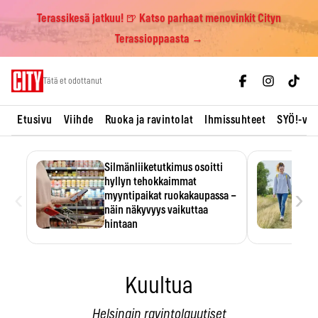
Terassikesä jatkuu! 🍺 Katso parhaat menovinkit Cityn
Terassioppaasta →
Skip
Tätä et odottanut
to
content
Etusivu
Viihde
Ruoka ja ravintolat
Ihmissuhteet
SYÖ!-vii
Silmänliiketutkimus osoitti
hyllyn tehokkaimmat
‹
›
myyntipaikat ruokakaupassa –
näin näkyvyys vaikuttaa
hintaan
Tuotteen paikka hyllyssä
ratkaisee, huomataanko se.
Kauppiaat hyödyntävät…
Kuultua
Helsingin ravintolauutiset