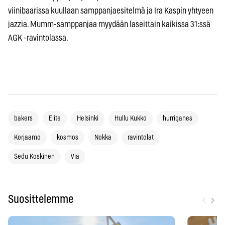
viinibaarissa kuullaan samppanjaesitelmä ja Ira Kaspin yhtyeen
jazzia. Mumm-samppanjaa myydään laseittain kaikissa 31:ssä
AGK -ravintolassa.
bakers
Elite
Helsinki
Hullu Kukko
hurriganes
Korjaamo
kosmos
Nokka
ravintolat
Sedu Koskinen
Via
‹
›
Suosittelemme