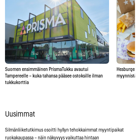
Suomen ensimmäinen PrismaTukku avautui
Hesburgerilt
Tampereelle – kuka tahansa pääsee ostoksille ilman
myynnistä – 
tukkukorttia
Uusimmat
Silmänliiketutkimus osoitti hyllyn tehokkaimmat myyntipaikat
ruokakaupassa – näin näkyvyys vaikuttaa hintaan