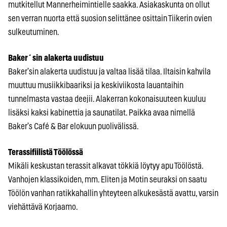
mutkitellut Mannerheimintielle saakka. Asiakaskunta on ollut
sen verran nuorta että suosion selittänee osittain Tiikerin ovien
sulkeutuminen.
Baker´sin alakerta uudistuu
Baker’sin alakerta uudistuu ja valtaa lisää tilaa. Iltaisin kahvila
muuttuu musiikkibaariksi ja keskiviikosta lauantaihin
tunnelmasta vastaa deejii. Alakerran kokonaisuuteen kuuluu
lisäksi kaksi kabinettia ja saunatilat. Paikka avaa nimellä
Baker’s Café & Bar elokuun puolivälissä.
Terassifiilistä Töölössä
Mikäli keskustan terassit alkavat tökkiä löytyy apu Töölöstä.
Vanhojen klassikoiden, mm. Eliten ja Motin seuraksi on saatu
Töölön vanhan ratikkahallin yhteyteen alkukesästä avattu, varsin
viehättävä Korjaamo.