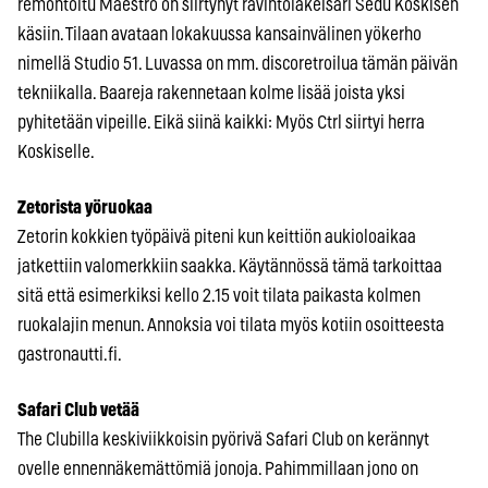
remontoitu Maestro on siirtynyt ravintolakeisari Sedu Koskisen
käsiin. Tilaan avataan lokakuussa kansainvälinen yökerho
nimellä Studio 51. Luvassa on mm. discoretroilua tämän päivän
tekniikalla. Baareja rakennetaan kolme lisää joista yksi
pyhitetään vipeille. Eikä siinä kaikki: Myös Ctrl siirtyi herra
Koskiselle.
Zetorista yöruokaa
Zetorin kokkien työpäivä piteni kun keittiön aukioloaikaa
jatkettiin valomerkkiin saakka. Käytännössä tämä tarkoittaa
sitä että esimerkiksi kello 2.15 voit tilata paikasta kolmen
ruokalajin menun. Annoksia voi tilata myös kotiin osoitteesta
gastronautti.fi.
Safari Club vetää
The Clubilla keskiviikkoisin pyörivä Safari Club on kerännyt
ovelle ennennäkemättömiä jonoja. Pahimmillaan jono on