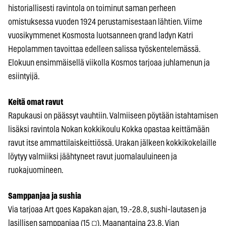
historiallisesti ravintola on toiminut saman perheen
omistuksessa vuoden 1924 perustamisestaan lähtien. Viime
vuosikymmenet Kosmosta luotsanneen grand ladyn Katri
Hepolammen tavoittaa edelleen salissa työskentelemässä.
Elokuun ensimmäisellä viikolla Kosmos tarjoaa juhlamenun ja
esiintyijä.
Keitä omat ravut
Rapukausi on päässyt vauhtiin. Valmiiseen pöytään istahtamisen
lisäksi ravintola Nokan kokkikoulu Kokka opastaa keittämään
ravut itse ammattilaiskeittiössä. Urakan jälkeen kokkikokelaille
löytyy valmiiksi jäähtyneet ravut juomalauluineen ja
ruokajuomineen.
Samppanjaa ja sushia
Via tarjoaa Art goes Kapakan ajan, 19.-28.8, sushi-lautasen ja
lasillisen samppanjaa (15 ¤). Maanantaina 23.8. Vian