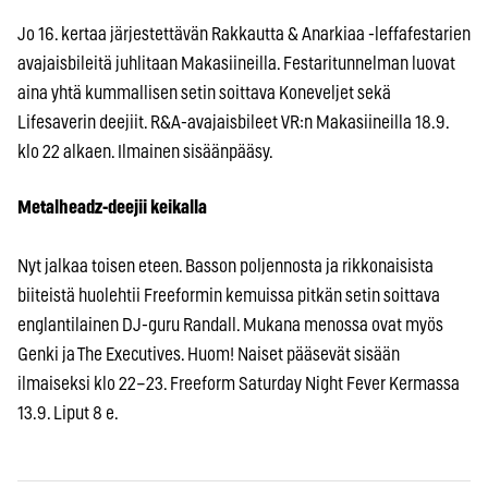
Jo 16. kertaa järjestettävän Rakkautta & Anarkiaa -leffafestarien
avajaisbileitä juhlitaan Makasiineilla. Festaritunnelman luovat
aina yhtä kummallisen setin soittava Koneveljet sekä
Lifesaverin deejiit. R&A-avajaisbileet VR:n Makasiineilla 18.9.
klo 22 alkaen. Ilmainen sisäänpääsy.
Metalheadz-deejii keikalla
Nyt jalkaa toisen eteen. Basson poljennosta ja rikkonaisista
biiteistä huolehtii Freeformin kemuissa pitkän setin soittava
englantilainen DJ-guru Randall. Mukana menossa ovat myös
Genki ja The Executives. Huom! Naiset pääsevät sisään
ilmaiseksi klo 22–23. Freeform Saturday Night Fever Kermassa
13.9. Liput 8 e.