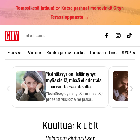
Terassikesä jatkuu! 🍺 Katso parhaat menovinkit Cityn
Terassioppaasta →
Skip
Tätä et odottanut
to
content
Etusivu
Viihde
Ruoka ja ravintolat
Ihmissuhteet
SYÖ!-vii
Yksinäisyys on lisääntynyt
myös siellä, missä ei odottaisi
‹
›
– parisuhteessa olevilla
Yksinäisyys yleistyi Suomessa 8,5
prosenttiyksikköä neljässä
vuodessa. Se…
Kuultua: klubit
Helsingin klubiuutiset