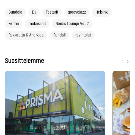
Bundolo
DJ
Festarit
groovejazz
Helsinki
kerma
makasiinit
Nordic Lounge Vol. 2
Rakkautta & Anarkiaa
Randall
ravintolat
‹
›
Suosittelemme