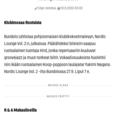
Cityn toimitus
19.9.2003 00:00
Klubimusaa Ruotsista
Bundolo juhlistaa pohjoismaisen klubikokoelmalevyn, Nordic
Lounge Vol. 2:n, julkaisua. Päätähdeksi bileisiin saapuu
ruotsalainen tuottaja Hird, jonka repertuaariin kuuluvat
groovejazz ja muut notkeat biitit. Vokaaliosuuksista huolehtii
niin ikään ruotsalainen Koop-poppoon laulajatar Yukimi Nagano.
Nordic Lounge Vol. 2 -ilta Bundolossa 27.9. Liput 7 e.
R & A Makasiineilla