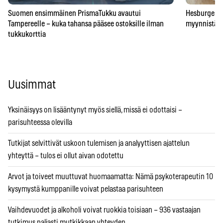
Suomen ensimmäinen PrismaTukku avautui
Hesburgerilt
Tampereelle – kuka tahansa pääsee ostoksille ilman
myynnistä – 
tukkukorttia
Uusimmat
Yksinäisyys on lisääntynyt myös siellä, missä ei odottaisi –
parisuhteessa olevilla
Tutkijat selvittivät uskoon tulemisen ja analyyttisen ajattelun
yhteyttä – tulos ei ollut aivan odotettu
Arvot ja toiveet muuttuvat huomaamatta: Nämä psykoterapeutin 10
kysymystä kumppanille voivat pelastaa parisuhteen
Vaihdevuodet ja alkoholi voivat ruokkia toisiaan – 936 vastaajan
tutkimus paljasti mutkikkaan yhteyden