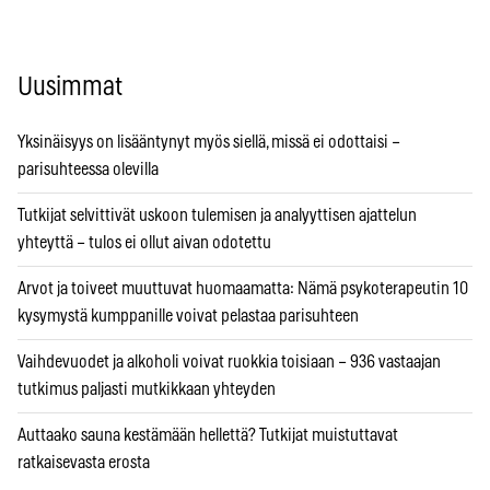
Uusimmat
Yksinäisyys on lisääntynyt myös siellä, missä ei odottaisi –
parisuhteessa olevilla
Tutkijat selvittivät uskoon tulemisen ja analyyttisen ajattelun
yhteyttä – tulos ei ollut aivan odotettu
Arvot ja toiveet muuttuvat huomaamatta: Nämä psykoterapeutin 10
kysymystä kumppanille voivat pelastaa parisuhteen
Vaihdevuodet ja alkoholi voivat ruokkia toisiaan – 936 vastaajan
tutkimus paljasti mutkikkaan yhteyden
Auttaako sauna kestämään hellettä? Tutkijat muistuttavat
ratkaisevasta erosta