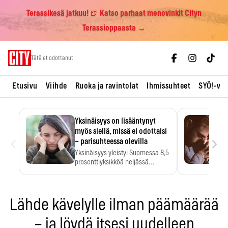
Terassikesä jatkuu! 🍺 Katso parhaat menovinkit Cityn
Terassioppaasta →
Skip
Tätä et odottanut
to
content
Etusivu
Viihde
Ruoka ja ravintolat
Ihmissuhteet
SYÖ!-vii
Yksinäisyys on lisääntynyt
myös siellä, missä ei odottaisi
‹
›
– parisuhteessa olevilla
Yksinäisyys yleistyi Suomessa 8,5
prosenttiyksikköä neljässä
vuodessa. Se…
Lähde kävelylle ilman päämäärää
– ja löydä itsesi uudelleen