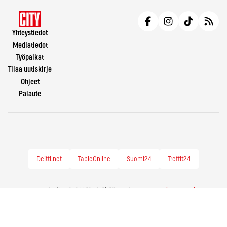
Yhteystiedot
Mediatiedot
Työpaikat
Tilaa uutiskirje
Ohjeet
Palaute
Deitti.net
TableOnline
Suomi24
Treffit24
© 2026 City.fi - Räväkkää sisältöä vuodesta -86 |
Evästeasetukset