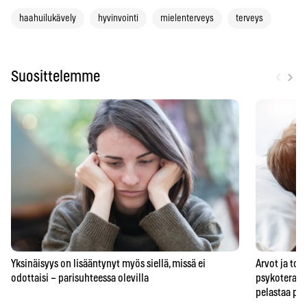
haahuilukävely
hyvinvointi
mielenterveys
terveys
‹
›
Suosittelemme
Yksinäisyys on lisääntynyt myös siellä, missä ei
Arvot ja to
odottaisi – parisuhteessa olevilla
psykoterape
pelastaa pa