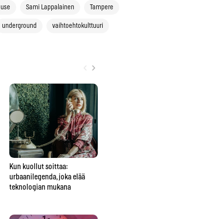
ouse
Sami Lappalainen
Tampere
underground
vaihtoehtokulttuuri
‹
›
Kun kuollut soittaa:
Perheen keskimmäinen ei ole
Tu
urbaanilegenda, joka elää
vain väliinputoaja – vaan
ko
teknologian mukana
usein perheen sosiaalinen
keh
liima