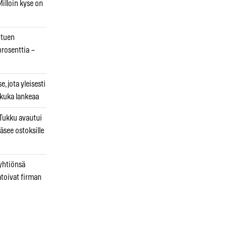
illoin kyse on
otuen
prosenttia –
, jota yleisesti
 kuka lankeaa
ukku avautui
äsee ostoksille
 yhtiönsä
atoivat firman