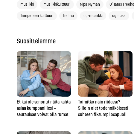
musiikki
musiikkikulttuuri
Nipa Nyman
O'Haras Freeh
Tampereen kulttuuri
Trelmu
ug-musiikki
ugmusa
Suosittelemme
Et kai ole sanonut näitä kahta
Toimitko näin riidassa?
asiaa kumppanillesi –
Silloin olet todennäköisesti
seuraukset voivat olla rumat
suhteen fiksumpi osapuoli