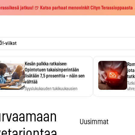
erassikesä jatkuu! 🍺 Katso parhaat menovinkit Cityn Terassioppaasta
Ö!-viikot
Kesän palkka ratkaisee:
Roma
Opintotuen takaisinperintään
jota
lisätään 7,5 prosenttia – näin sen
tutk
välttää
Tutk
Syyslukukauden tukikuukausien
uhrej
määrä ratkeaa sillä, mitä kesällä
ehti…
urvaamaan
Uusimmat
etarjontaa