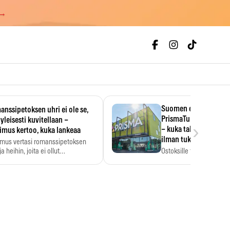
 →
Suomen ensimmäine
nssipetoksen uhri ei ole se,
PrismaTukku avautui 
 yleisesti kuvitellaan –
›
– kuka tahansa pääsee
imus kertoo, kuka lankeaa
ilman tukkukorttia
imus vertasi romanssipetoksen
a heihin, joita ei ollut…
Ostoksille tarvitse tukku
yksikköhinta kannattaa t