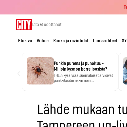
T
Skip
Tätä et odottanut
to
content
Etusivu
Viihde
Ruoka ja ravintolat
Ihmissuhteet
SY
Punkin purema ja punoitus –
‹
Milloin kyse on borrelioosista?
THL:n kyselyssä suomalaiset arvioivat
punkkitaudin riskin noin
kymmenkertaiseksi…
Lähde mukaan t
Tampereen ug-liv