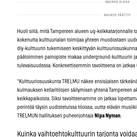
Huoli siitä, mitä Tampereen alueen ug-keikkatarjonnalle ta
kokenutta kulttuurialan toimijaa yhteen muodostaen uude
diy-kulttuurin tukemiseen keskittyvän kulttuuriosuskun
päätoiminen painopiste makaa underground-kulttuurin ja
tulevaisuudessa. Konkreettisemmin tavoitteena on jatkaa 
“Kulttuuriosuuskunta TRELMU näkee ensisijaisen tärkeä
kulmauksen kellaritilojen säilymisen yhtenä Tampereen ak
keikkapaikoista. Siksi tavoitteenamme on jatkaa lopettam
perintöä täysin uudistetuissa tiloissa, uutta elävän musiik
TRELMUN hallituksen puheenjohtaja
Nipa Nyman
.
Kuinka vaihtoehtokulttuurin tarjonta voida