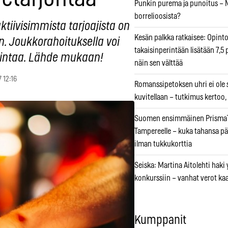
Punkin purema ja punoitus – M
borrelioosista?
tiivisimmista tarjoajista on
Kesän palkka ratkaisee: Opint
n. Joukkorahoituksella voi
takaisinperintään lisätään 7,5 
imintaa. Lähde mukaan!
näin sen välttää
7 12:16
Romanssipetoksen uhri ei ole se
kuvitellaan – tutkimus kertoo,
Suomen ensimmäinen PrismaT
Tampereelle – kuka tahansa pä
ilman tukkukorttia
Seiska: Martina Aitolehti haki
konkurssiin – vanhat verot ka
Kumppanit