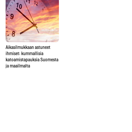
Aikasilmukkaan astuneet
Tiesitkö tätä spiritismin
Onk
ihmiset: kummallisia
historiasta? Foxin
jos
katoamistapauksia Suomesta
teinisisarukset aloittivat
ja maailmalta
kokonaisen liikkeen, jonka he
yrittivät myöhemmin
pysäyttää