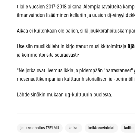
tilalle vuosien 2017-2018 aikana. Alempia tavoitteita k
ilmanvaihdon lisääminen kellariin ja uusien dj-vinyylidek
Aikaa ei kuitenkaan ole paljon, sillä joukkorahoituskampa
Useisiin musiikkilehtiin kirjoittanut musiikkitoimittaja
Bjö
ja kommentoi sitä seuraavasti:
"Ne jotka ovat livemusiikkia jo pidempään "harrastaneet"
mesenaattikampanjan kulttuurihistoriallisen ja -perinnölli
Lähde sinäkin mukaan ug-kulttuurin puolesta.
joukkorahoitus TRELMU
keikat
keikkaravintolat
kulttuu