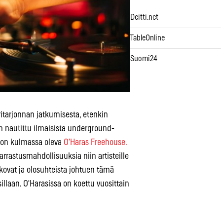
Deitti.net
TableOnline
Suomi24
itarjonnan jatkumisesta, etenkin
an nautittu ilmaisista underground-
ton kulmassa oleva
O’Haras Freehouse.
rrastusmahdollisuuksia niin artisteille
 kovat ja olosuhteista johtuen tämä
aan. O'Harasissa on koettu vuosittain