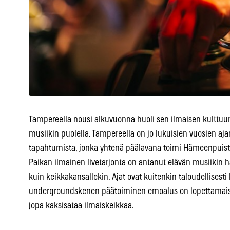
Tampereella nousi alkuvuonna huoli sen ilmaisen kulttuur
musiikin puolella. Tampereella on jo lukuisien vuosien aj
tapahtumista, jonka yhtenä päälavana toimi Hämeenpuis
Paikan ilmainen livetarjonta on antanut elävän musiikin ha
kuin keikkakansallekin. Ajat ovat kuitenkin taloudellisesti
undergroundskenen päätoiminen emoalus on lopettamaisill
jopa kaksisataa ilmaiskeikkaa.