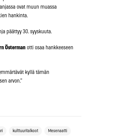
ampanjassa ovat muun muassa
kien hankinta.
nja päättyy 30. syyskuuta.
rn Österman
otti osaa hankkeeseen
 ymmärtävät kyllä tämän
sen arvon.”
ri
kulttuuritalkoot
Mesenaatti