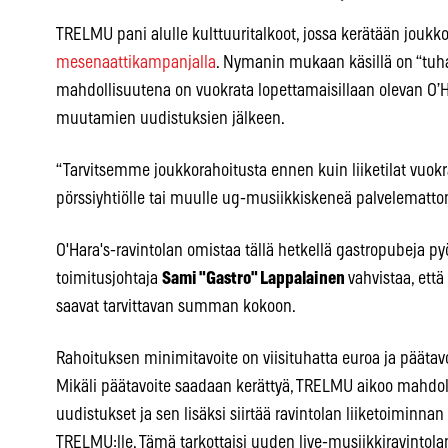
TRELMU pani alulle kulttuuritalkoot, jossa kerätään joukk
mesenaattikampanjalla
. Nymanin mukaan käsillä on “tuha
mahdollisuutena on vuokrata lopettamaisillaan olevan O’Har
muutamien uudistuksien jälkeen.
“Tarvitsemme joukkorahoitusta ennen kuin liiketilat vuokr
pörssiyhtiölle tai muulle ug-musiikkiskeneä palvelemattom
O'Hara's-ravintolan omistaa tällä hetkellä gastropubeja py
toimitusjohtaja
Sami "Gastro" Lappalainen
vahvistaa, että
saavat tarvittavan summan kokoon.
Rahoituksen minimitavoite on viisituhatta euroa ja päät
Mikäli päätavoite saadaan kerättyä, TRELMU aikoo mahdol
uudistukset ja sen lisäksi siirtää ravintolan liiketoiminn
TRELMU:lle. Tämä tarkottaisi uuden live-musiikkiravintol