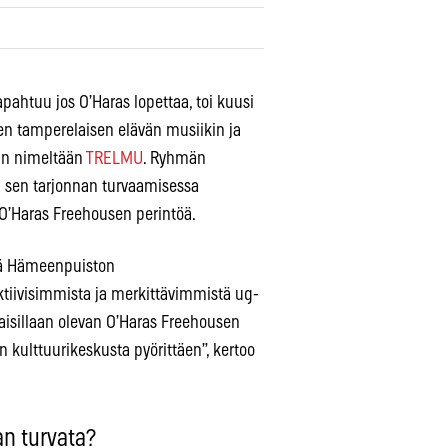
pahtuu jos O’Haras lopettaa, toi kuusi
n tamperelaisen elävän musiikin ja
nan nimeltään
TRELMU
. Ryhmän
 sen tarjonnan turvaamisessa
O’Haras Freehousen perintöä.
nä Hämeenpuiston
tiivisimmista ja merkittävimmistä ug-
aisillaan olevan O’Haras Freehousen
in kulttuurikeskusta pyörittäen”, kertoo
an turvata?