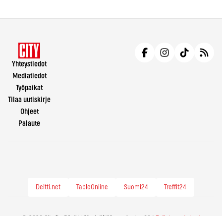
Yhteystiedot
Mediatiedot
Työpaikat
Tilaa uutiskirje
Ohjeet
Palaute
Deitti.net
TableOnline
Suomi24
Treffit24
© 2026 City.fi - Räväkkää sisältöä vuodesta -86 |
Evästeasetukset