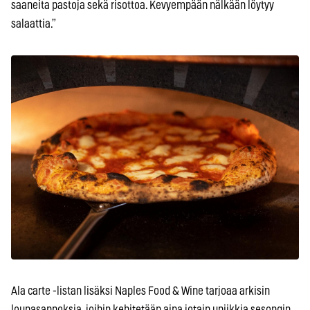
saaneita pastoja sekä risottoa. Kevyempään nälkään löytyy
salaattia.”
Ala carte -listan lisäksi Naples Food & Wine tarjoaa arkisin
lounasannoksia, joihin kehitetään aina jotain uniikkia sesongin