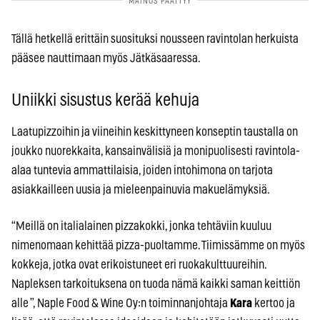
Tällä hetkellä erittäin suosituksi nousseen ravintolan herkuista
pääsee nauttimaan myös Jätkäsaaressa.
Uniikki sisustus kerää kehuja
Laatupizzoihin ja viineihin keskittyneen konseptin taustalla on
joukko nuorekkaita, kansainvälisiä ja monipuolisesti ravintola-
alaa tuntevia ammattilaisia, joiden intohimona on tarjota
asiakkailleen uusia ja mieleenpainuvia makuelämyksiä.
“Meillä on italialainen pizzakokki, jonka tehtäviin kuuluu
nimenomaan kehittää pizza-puoltamme. Tiimissämme on myös
kokkeja, jotka ovat erikoistuneet eri ruokakulttuureihin.
Napleksen tarkoituksena on tuoda nämä kaikki saman keittiön
alle ”, Naple Food & Wine Oy:n toiminnanjohtaja
Kara
kertoo ja