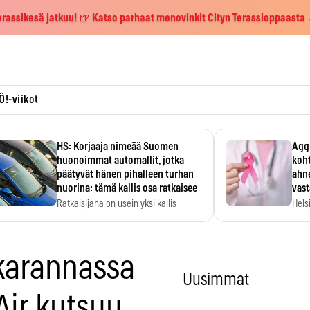
erassikesä jatkuu! 🍺 Katso parhaat menovinkit Cityn Terassioppaasta
Ö!-viikot
HS: Korjaaja nimeää Suomen
Aggr
huonoimmat automallit, jotka
koht
päätyvät hänen pihalleen turhan
ahne
nuorina: tämä kallis osa ratkaisee
vas
Ratkaisijana on usein yksi kallis
Hels
komponentti.
MYC-
hida
karannassa
Uusimmat
Air kutsuu