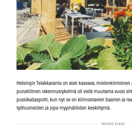
Helsingin Telakkaranta on alati kasvava, mielenkiintoinen a
punatiilinen rakennusrykelmä oli vielä muutama vuosi sitte
pussikaljaspotti, kun nyt se on kiinnostavien baarien ja r
työhuoneiden ja jopa myymälöiden keskittymä.