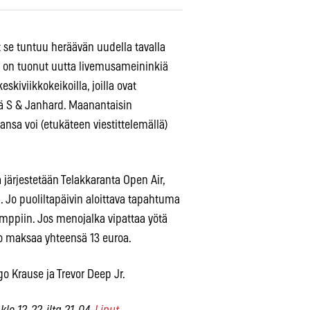
t se tuntuu heräävän uudella tavalla
er on tuonut uutta livemusameininkiä
skiviikkokeikoilla, joilla ovat
ä S & Janhard. Maanantaisin
ansa voi (etukäteen viestittelemällä)
 järjestetään Telakkaranta Open Air,
 Jo puoliltapäivin aloittava tapahtuma
akymppiin. Jos menojalka vipattaa yötä
oito maksaa yhteensä 13 euroa.
o Krause ja Trevor Deep Jr.