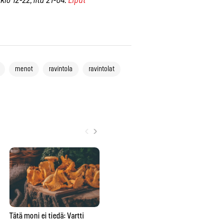
o 12-22, ilta 21-04.
Liput
menot
ravintola
ravintolat
‹
›
Tätä moni ei tiedä: Vartti
Yksi unohdettu tabletti voi
Pal