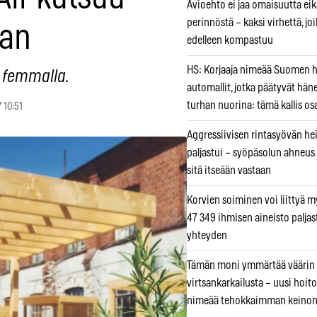
Avioehto ei jaa omaisuutta ei
perinnöstä – kaksi virhettä, jo
aan
edelleen kompastuu
HS: Korjaaja nimeää Suomen
a femmalla.
automallit, jotka päätyvät hän
turhan nuorina: tämä kallis os
 10:51
Aggressiivisen rintasyövän he
paljastui – syöpäsolun ahneus
sitä itseään vastaan
Korvien soiminen voi liittyä 
47 349 ihmisen aineisto paljas
yhteyden
Tämän moni ymmärtää väärin
virtsankarkailusta – uusi hoit
nimeää tehokkaimman keino