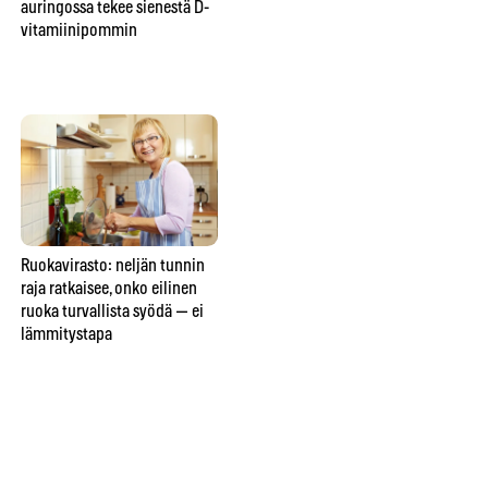
auringossa tekee sienestä D-
pilata Suomen marjametsät –
ko
vitamiinipommin
tästä yllättävästä syystä saat
ens
yhä syödä mustikan suoraan
mättäältä
Ruokavirasto: neljän tunnin
Elintarviketutkijat: nämä
Ka
raja ratkaisee, onko eilinen
ruoat kestävät pakastimen —
rav
ruoka turvallista syödä — ei
ja nämä viisi tuhoutuvat
49
lämmitystapa
lopullisesti
syy
va