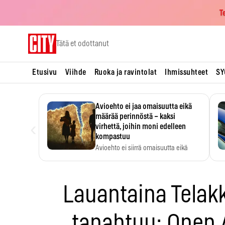
T
Skip
Tätä et odottanut
to
content
Etusivu
Viihde
Ruoka ja ravintolat
Ihmissuhteet
SY
Avioehto ei jaa omaisuutta eikä
määrää perinnöstä – kaksi
‹
virhettä, joihin moni edelleen
kompastuu
Avioehto ei siirrä omaisuutta eikä
ratkaise perintöasioita.
Lauantaina Telak
tapahtuu: Open 