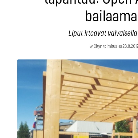
bailaam
Liput irtoavat vaivaisell
Cityn toimitus
23.8.2017