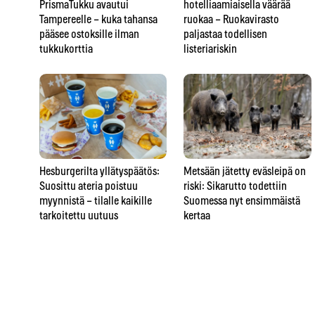
PrismaTukku avautui
hotelliaamiaisella väärää
Tampereelle – kuka tahansa
ruokaa – Ruokavirasto
pääsee ostoksille ilman
paljastaa todellisen
tukkukorttia
listeriariskin
Hesburgerilta yllätyspäätös:
Metsään jätetty eväsleipä on
Suosittu ateria poistuu
riski: Sikarutto todettiin
myynnistä – tilalle kaikille
Suomessa nyt ensimmäistä
tarkoitettu uutuus
kertaa