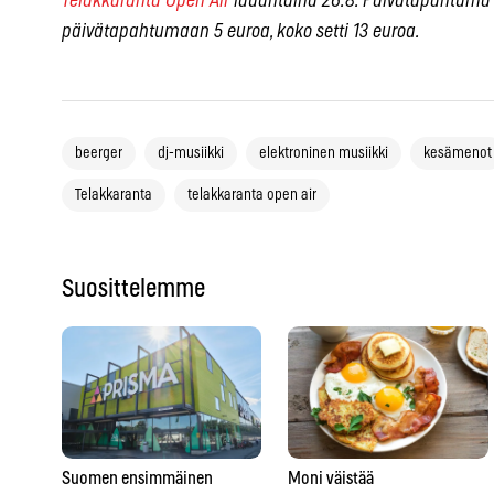
Telakkaranta Open Air
lauantaina 26.8. Päivätapahtuma kl
päivätapahtumaan 5 euroa, koko setti 13 euroa.
beerger
dj-musiikki
elektroninen musiikki
kesämenot
Telakkaranta
telakkaranta open air
Suosittelemme
Suomen ensimmäinen
Moni väistää