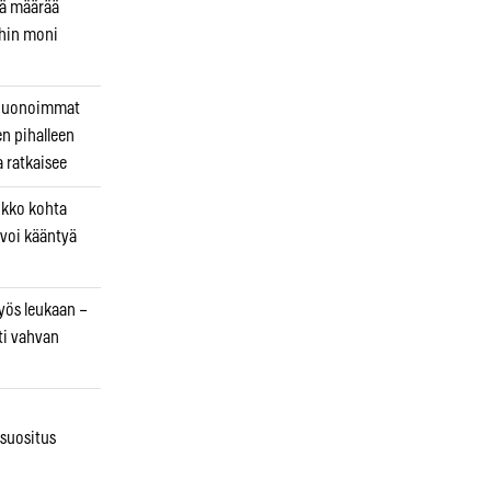
kä määrää
ihin moni
 huonoimmat
en pihalleen
a ratkaisee
ikko kohta
 voi kääntyä
myös leukaan –
ti vahvan
osuositus
n