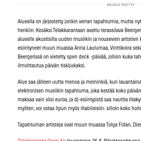
Alueella on järjestetty jonkin verran tapahtumia, mutta ny
henkiin. Kesäksi Telakkarantaan avattu terassilava Beerg
alueelle akustisilla uuden musiikin ja nousevien artistien ke
esiintyneet muun muassa Anna Laulumaa, Vinttikoira sek
Beergerissä on vietetty open deck -päivää, jolloin kuka tah
ilmoittautua päivän tiskijukaksi.
Alue saa jälleen uutta menoa ja meininkiä, kun lauantaina
elektronisen musiikin tapahtuma, joka kestää koko päivän.
maksaa vain viisi euroa, ja dj-esiintyjistä saa nauttia ilt
myöten, voi ostaa lipun myös iltabileisiin: silloin koko h
Tapahtuman artisteja ovat muun muassa Tolga Fidan, Dieg