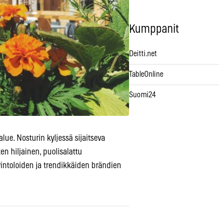
Kumppanit
Deitti.net
TableOnline
Suomi24
lue. Nosturin kyljessä sijaitseva
n hiljainen, puolisalattu
avintoloiden ja trendikkäiden brändien