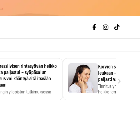
 →
essiivisen rintasyövän heikko
Korvien soiminen voi 
a paljastui – syöpäsolun
leukaan – 47 349 ihmi
›
us voi kääntyä sitä itseään
paljasti vahvan yhtey
taan
Tinnitus yhdistetään ku
ingin yliopiston tutkimuksessa
heikkenemiseen. Meta-a
aktiivisen rintasyövän kasvu
kertoo, että myös…
stui.