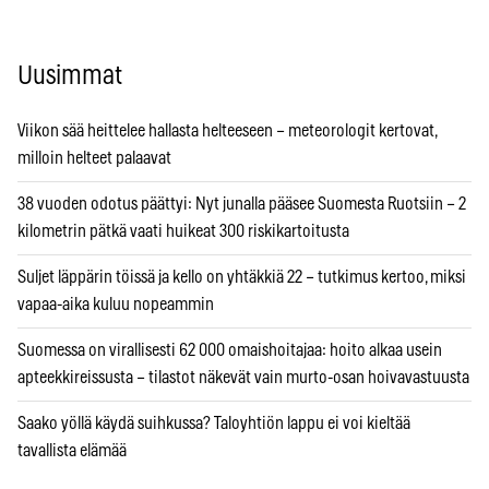
Uusimmat
Viikon sää heittelee hallasta helteeseen – meteorologit kertovat,
milloin helteet palaavat
38 vuoden odotus päättyi: Nyt junalla pääsee Suomesta Ruotsiin – 2
kilometrin pätkä vaati huikeat 300 riskikartoitusta
Suljet läppärin töissä ja kello on yhtäkkiä 22 – tutkimus kertoo, miksi
vapaa-aika kuluu nopeammin
Suomessa on virallisesti 62 000 omaishoitajaa: hoito alkaa usein
apteekkireissusta – tilastot näkevät vain murto-osan hoivavastuusta
Saako yöllä käydä suihkussa? Taloyhtiön lappu ei voi kieltää
tavallista elämää