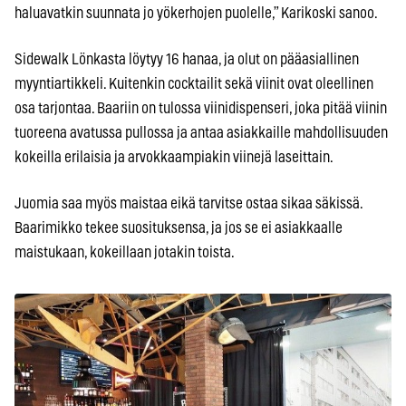
haluavatkin suunnata jo yökerhojen puolelle,” Karikoski sanoo.
Sidewalk Lönkasta löytyy 16 hanaa, ja olut on pääasiallinen
myyntiartikkeli. Kuitenkin cocktailit sekä viinit ovat oleellinen
osa tarjontaa. Baariin on tulossa viinidispenseri, joka pitää viinin
tuoreena avatussa pullossa ja antaa asiakkaille mahdollisuuden
kokeilla erilaisia ja arvokkaampiakin viinejä laseittain.
Juomia saa myös maistaa eikä tarvitse ostaa sikaa säkissä.
Baarimikko tekee suosituksensa, ja jos se ei asiakkaalle
maistukaan, kokeillaan jotakin toista.