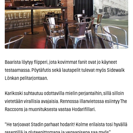
Baarista löytyy flipperi, jota kovimmat fanit ovat jo käyneet
testaamassa. Pöytäfutis sekä lautapelit tulevat myös Sidewalk
Lönkan pelitarjontaan.
Karikoski suhtautuu odottavilla mielin perjantaihin, sillä silloin
vietetään virallisia avajaisia. Rennossa illanvietossa esiintyy The
Raccoons ja muonituksesta vastaa Hodarifillari.
“He tarjoavat Stadin parhaat hodarit! Kolme erilaista tosi hyvällä
reseptillä ja gluteenittomana ja vegaanisena saa myös”