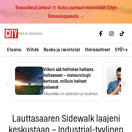
Terassikesä jatkuu! 🍺 Katso parhaat menovinkit Cityn
Terassioppaasta →
Skip
Tätä et odottanut
to
content
Etusivu
Viihde
Ruoka ja ravintolat
Ihmissuhteet
SYÖ!-vii
Viikon sää heittelee hallasta
helteeseen – meteorologit
‹
›
kertovat, milloin helteet
palaavat
Alkuviikko on sateinen ja tuulinen,
ja pohjoisessa voi…
Lauttasaaren Sidewalk laajeni
keskustaan – Industrial-tyylinen