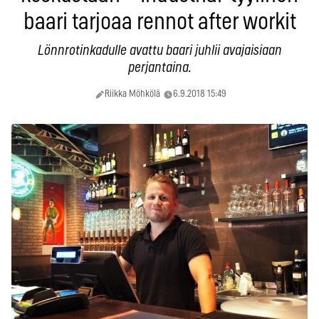
baari tarjoaa rennot after workit
Lönnrotinkadulle avattu baari juhlii avajaisiaan
perjantaina.
Riikka Möhkölä
6.9.2018 15:49