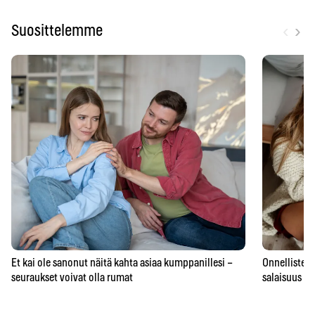
‹
›
Suosittelemme
Et kai ole sanonut näitä kahta asiaa kumppanillesi –
Onnellisten 
seuraukset voivat olla rumat
salaisuus – 