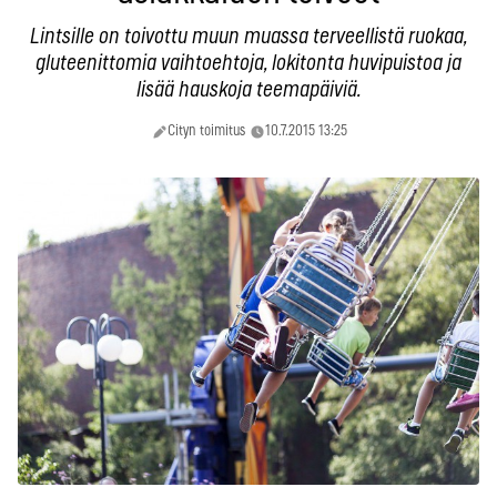
Lintsille on toivottu muun muassa terveellistä ruokaa,
gluteenittomia vaihtoehtoja, lokitonta huvipuistoa ja
lisää hauskoja teemapäiviä.
Cityn toimitus
10.7.2015 13:25