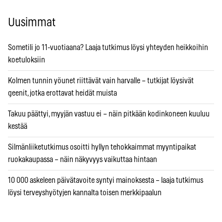
Uusimmat
Sometili jo 11-vuotiaana? Laaja tutkimus löysi yhteyden heikkoihin
koetuloksiin
Kolmen tunnin yöunet riittävät vain harvalle – tutkijat löysivät
geenit, jotka erottavat heidät muista
Takuu päättyi, myyjän vastuu ei – näin pitkään kodinkoneen kuuluu
kestää
Silmänliiketutkimus osoitti hyllyn tehokkaimmat myyntipaikat
ruokakaupassa – näin näkyvyys vaikuttaa hintaan
10 000 askeleen päivätavoite syntyi mainoksesta – laaja tutkimus
löysi terveyshyötyjen kannalta toisen merkkipaalun