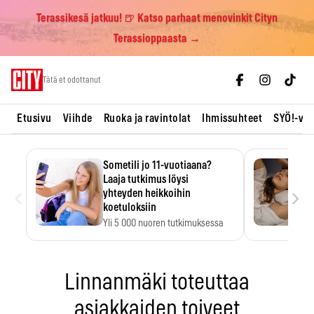
Terassikesä jatkuu! 🍺 Katso parhaat menovinkit Cityn
Terassioppaasta →
Skip
Tätä et odottanut
to
content
Etusivu
Viihde
Ruoka ja ravintolat
Ihmissuhteet
SYÖ!-vii
Sometili jo 11-vuotiaana?
Laaja tutkimus löysi
‹
›
yhteyden heikkoihin
koetuloksiin
Yli 5 000 nuoren tutkimuksessa
kuudennella luokalla sometilin…
Linnanmäki toteuttaa
asiakkaiden toiveet