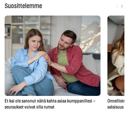
‹
›
Suosittelemme
Et kai ole sanonut näitä kahta asiaa kumppanillesi –
Onnellisten 
seuraukset voivat olla rumat
salaisuus – 