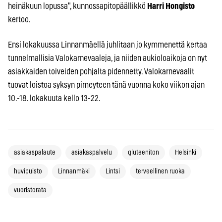
heinäkuun lopussa", kunnossapitopäällikkö
Harri Hongisto
kertoo.
Ensi lokakuussa Linnanmäellä juhlitaan jo kymmenettä kertaa
tunnelmallisia Valokarnevaaleja, ja niiden aukioloaikoja on nyt
asiakkaiden toiveiden pohjalta pidennetty. Valokarnevaalit
tuovat loistoa syksyn pimeyteen tänä vuonna koko viikon ajan
10.-18. lokakuuta kello 13-22.
asiakaspalaute
asiakaspalvelu
gluteeniton
Helsinki
huvipuisto
Linnanmäki
Lintsi
terveellinen ruoka
vuoristorata