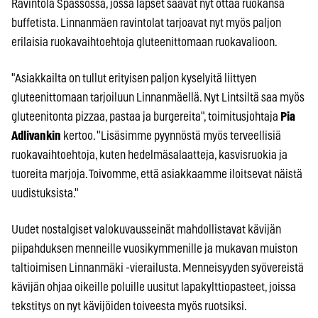
Ravintola Spassossa, jossa lapset saavat nyt ottaa ruokansa
buffetista. Linnanmäen ravintolat tarjoavat nyt myös paljon
erilaisia ruokavaihtoehtoja gluteenittomaan ruokavalioon.
"Asiakkailta on tullut erityisen paljon kyselyitä liittyen
gluteenittomaan tarjoiluun Linnanmäellä. Nyt Lintsiltä saa myös
gluteenitonta pizzaa, pastaa ja burgereita", toimitusjohtaja
Pia
Adlivankin
kertoo. "Lisäsimme pyynnöstä myös terveellisiä
ruokavaihtoehtoja, kuten hedelmäsalaatteja, kasvisruokia ja
tuoreita marjoja.
Toivomme, että asiakkaamme iloitsevat näistä
uudistuksista."
Uudet nostalgiset valokuvausseinät mahdollistavat kävijän
piipahduksen menneille vuosikymmenille ja mukavan muiston
taltioimisen Linnanmäki -vierailusta. Menneisyyden syövereistä
kävijän ohjaa oikeille poluille uusitut lapakylttiopasteet, joissa
tekstitys on nyt kävijöiden toiveesta myös ruotsiksi.