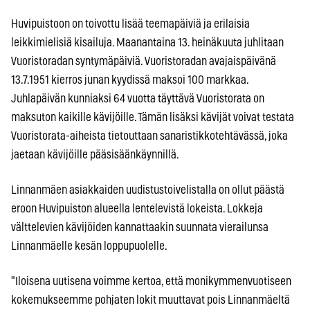
Huvipuistoon on toivottu lisää teemapäiviä ja erilaisia
leikkimielisiä kisailuja. Maanantaina 13. heinäkuuta juhlitaan
Vuoristoradan syntymäpäiviä. Vuoristoradan avajaispäivänä
13.7.1951 kierros junan kyydissä maksoi 100 markkaa.
Juhlapäivän kunniaksi 64 vuotta täyttävä Vuoristorata on
maksuton kaikille kävijöille. Tämän lisäksi kävijät voivat testata
Vuoristorata-aiheista tietouttaan sanaristikkotehtävässä, joka
jaetaan kävijöille pääsisäänkäynnillä.
Linnanmäen asiakkaiden uudistustoivelistalla on ollut päästä
eroon Huvipuiston alueella lentelevistä lokeista. Lokkeja
välttelevien kävijöiden kannattaakin suunnata vierailunsa
Linnanmäelle kesän loppupuolelle.
"Iloisena uutisena voimme kertoa, että monikymmenvuotiseen
kokemukseemme pohjaten lokit muuttavat pois Linnanmäeltä