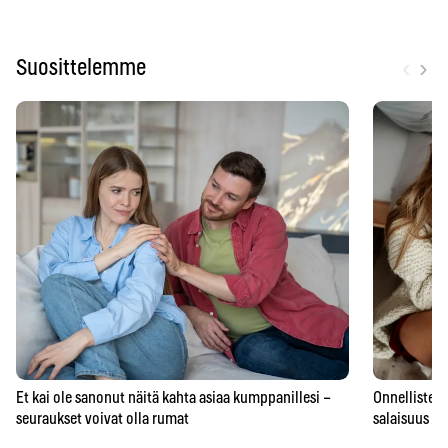
‹
›
Suosittelemme
Et kai ole sanonut näitä kahta asiaa kumppanillesi –
Onnellisten 
seuraukset voivat olla rumat
salaisuus – 