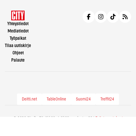
Yhteystiedot
Mediatiedot
Työpaikat
Tilaa uutiskirje
Ohjeet
Palaute
Deitti.net
TableOnline
Suomi24
Treffit24
© 2026 City.fi - Räväkkää sisältöä vuodesta -86 |
Evästeasetukset