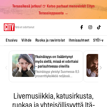
Terassikesä jatkuu! 🍺 Katso parhaat menovinkit Cityn
Terassioppaasta →
Skip
Tätä et odottanut
to
content
Etusivu
Viihde
Ruoka ja ravintolat
Ihmissuhteet
SYÖ!-vii
Yksinäisyys on lisääntynyt
myös siellä, missä ei odottaisi
‹
›
– parisuhteessa olevilla
Yksinäisyys yleistyi Suomessa 8,5
prosenttiyksikköä neljässä
vuodessa. Se…
Livemusiikkia, katusirkusta,
ruokaa ja yhteisöllisyyttä Itä-