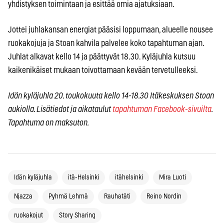
yhdistyksen toimintaan ja esittää omia ajatuksiaan.
Jottei juhlakansan energiat pääsisi loppumaan, alueelle nousee
ruokakojuja ja Stoan kahvila palvelee koko tapahtuman ajan.
Juhlat alkavat kello 14 ja päättyvät 18.30. Kyläjuhla kutsuu
kaikenikäiset mukaan toivottamaan kevään tervetulleeksi.
Idän kyläjuhla 20. toukokuuta kello 14-18.30 Itäkeskuksen Stoan
aukiolla. Lisätiedot ja aikataulut
tapahtuman Facebook-sivuilta
.
Tapahtuma on maksuton.
Idän kyläjuhla
itä-Helsinki
itähelsinki
Mira Luoti
Njazza
Pyhmä Lehmä
Rauhatäti
Reino Nordin
ruokakojut
Story Sharing