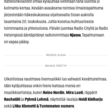
Itähelsinkiläisten omaa kyläjuhlaa vietetään tänä vuonna jo
kolmatta kertaa. Kevään avauksena toimiva ilmaistapahtuma
järjestetään Itäkeskuksessa sijaitsevalla Stoan aukiolla
lauantaina 20. toukokuuta. Juhla koostuu kulttuurisesta
toiminnasta ja yhteisolosta. Päivän juontaa Radio Cityllä ja Radio
Helsingissä ääntäpitänyt radiotoimittaja
Njassa
. Tapahtumaan
on vapaa pääsy.
Ulkotiloissa nautittava livemusiikki luo vahvasti kevättunelmaa.
Idän kyläjuhlassa onkin hieno kattaus monia eri
musiikkiartisteja, kuten
Reino Nordin
,
Mira Luoti
, räppärit
Rauhatäti
ja
Pyhmä Lehmä
, näyttelijä-laulaja
Heidi Kiviharju
sekä
Litku Klemetti & Tuntematon numero
.