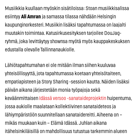
Musiikkia kuullaan myöskin sisätiloissa: Stoan musiikkisalissa
esiintyy
Ali Amran
ja samassa tilassa nähdään Helsingin
kaupunginorkesteri. Musiikin lisäksi tapahtumassa on laajalti
muutakin toimintaa. Katusirkusesityksen tarjoilee DouJag-
ryhmä, joka levittäytyy shownsa myötä myös kauppakeskuksen
edustalla olevalle Tallinnanaukiolle.
Lähiötapahtumahan ei ole mitään ilman siihen kuuluvaa
yhteisöllisyyttä, jota tapahtumassa koetaan yhteisötaiteen,
empatiapisteen ja Story Sharing -session kautta. Näiden lisäksi
päivän aikana järjestetään monia työpajoja sekä
keväänmittaisen
Idässä versoo -sanataideprojektin
huipentuma,
jossa aukiolle maalataan kollektiivinen sanataideteos ja
lähiympäristöön suunnitellaan sanataidereitti. Aiheena on –
mikäs muukaan kuin – Elämä Idässä. Juhlan aikana
itähelsinkiläisillä on mahdollisuus tutustua tarkemmin alueen