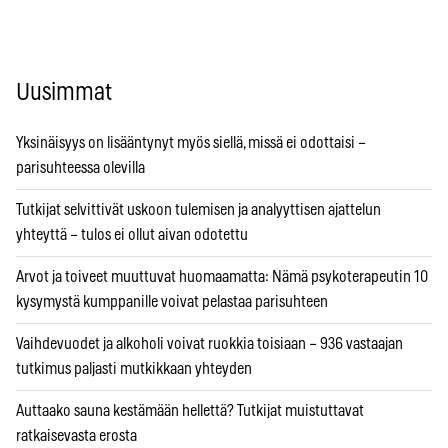
Uusimmat
Yksinäisyys on lisääntynyt myös siellä, missä ei odottaisi –
parisuhteessa olevilla
Tutkijat selvittivät uskoon tulemisen ja analyyttisen ajattelun
yhteyttä – tulos ei ollut aivan odotettu
Arvot ja toiveet muuttuvat huomaamatta: Nämä psykoterapeutin 10
kysymystä kumppanille voivat pelastaa parisuhteen
Vaihdevuodet ja alkoholi voivat ruokkia toisiaan – 936 vastaajan
tutkimus paljasti mutkikkaan yhteyden
Auttaako sauna kestämään hellettä? Tutkijat muistuttavat
ratkaisevasta erosta