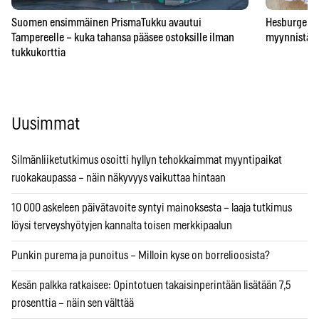
Suomen ensimmäinen PrismaTukku avautui
Hesburgerilt
Tampereelle – kuka tahansa pääsee ostoksille ilman
myynnistä – 
tukkukorttia
Uusimmat
Silmänliiketutkimus osoitti hyllyn tehokkaimmat myyntipaikat
ruokakaupassa – näin näkyvyys vaikuttaa hintaan
10 000 askeleen päivätavoite syntyi mainoksesta – laaja tutkimus
löysi terveyshyötyjen kannalta toisen merkkipaalun
Punkin purema ja punoitus – Milloin kyse on borrelioosista?
Kesän palkka ratkaisee: Opintotuen takaisinperintään lisätään 7,5
prosenttia – näin sen välttää