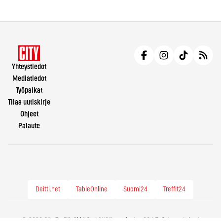
Yhteystiedot
Mediatiedot
Työpaikat
Tilaa uutiskirje
Ohjeet
Palaute
Deitti.net
TableOnline
Suomi24
Treffit24
© 2026 City.fi - Räväkkää sisältöä vuodesta -86 |
Evästeasetukset