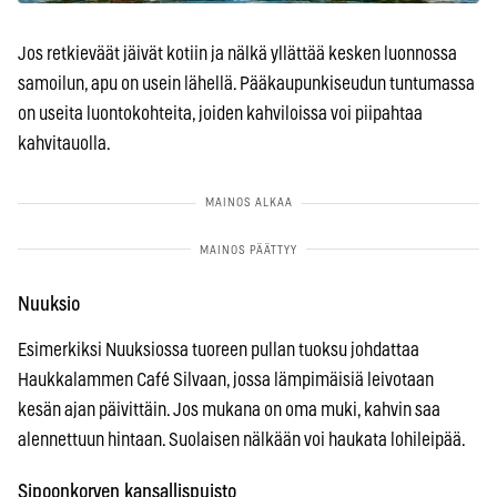
Jos retkieväät jäivät kotiin ja nälkä yllättää kesken luonnossa
samoilun, apu on usein lähellä. Pääkaupunkiseudun tuntumassa
on useita luontokohteita, joiden kahviloissa voi piipahtaa
kahvitauolla.
Nuuksio
Esimerkiksi Nuuksiossa tuoreen pullan tuoksu johdattaa
Haukkalammen Café Silvaan, jossa lämpimäisiä leivotaan
kesän ajan päivittäin. Jos mukana on oma muki, kahvin saa
alennettuun hintaan. Suolaisen nälkään voi haukata lohileipää.
Sipoonkorven kansallispuisto