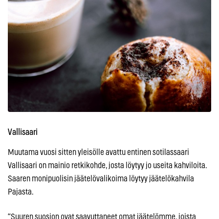
Vallisaari
Muutama vuosi sitten yleisölle avattu entinen sotilassaari
Vallisaari on mainio retkikohde, josta löytyy jo useita kahviloita.
Saaren monipuolisin jäätelövalikoima löytyy jäätelökahvila
Pajasta.
“Suuren suosion ovat saavuttaneet omat jäätelömme, joista