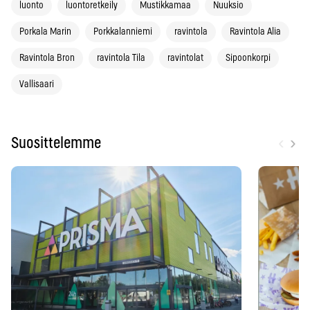
luonto
luontoretkeily
Mustikkamaa
Nuuksio
Porkala Marin
Porkkalanniemi
ravintola
Ravintola Alia
Ravintola Bron
ravintola Tila
ravintolat
Sipoonkorpi
Vallisaari
‹
›
Suosittelemme