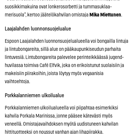
suosikkimakuina ovat lonkerosorbetti ja tummasuklaa-
merisuola”, kertoo jäätelökahvilan omistaja
Mika Miettunen
.
Laajalahden luonnonsuojelualue
Espoon Laajalahden luonnonsuojelualueella voi bongailla lintuja
ja lintubongareita, sillä alue on pääkaupunkiseudun parhaita
lintuvesiä. Lintubongareita palevelee perinteikkäässä jugend-
huvilassa toimiva Café Elfvik, joka on erikoistunut suolaisiin ja
makeisiin piirakoihin, joista löytyy myös vegaanisia
vaihtoehtoja.
Porkkalanniemen ulkoilualue
Porkkalanniemen ulkoilualueella voi piipahtaa esimerkiksi
kahvila Porkala Marinissa, jonne pääsee kätevästi myös
veneellä. Omistajavaihdoksen myötä uudistuneen kahvilan
hittituotteeksi on noussut vanhan ajan lihapiirakka.