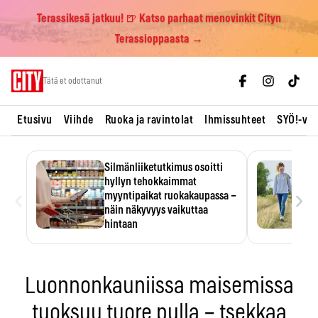
Terassikesä jatkuu! 🍺 Katso parhaat menovinkit Cityn
Terassioppaasta →
Skip
Tätä et odottanut
to
content
Etusivu
Viihde
Ruoka ja ravintolat
Ihmissuhteet
SYÖ!-vii
Silmänliiketutkimus osoitti
hyllyn tehokkaimmat
‹
›
myyntipaikat ruokakaupassa –
näin näkyvyys vaikuttaa
hintaan
Tuotteen paikka hyllyssä
ratkaisee, huomataanko se.
Kauppiaat hyödyntävät…
Luonnonkauniissa maisemissa
tuoksuu tuore pulla – tsekkaa