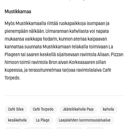
Mustikkamaa
Myös Mustikkamaalla riittää ruokapaikkoja isompaan ja
pienempään nälkään. Uimarannan kahvilasta voi napata
mukaansa vaikkapa hodarin, kunnon ateriaa kaipaavan
kannattaa suunnata Mustikkamaan telakalla toimivaan La
Plageen tai saaren keskellä sijaitsevaan ravintola Aliaan. Pizzan
himoon toimii ravintola Bron aivan Korkeasaaren sillan
kupeessa, ja terassitunnelmaa tarjoaa ravintolalaiva Café
Torpedo.
Café Silva
Café Torpedo
Jäätelökahvila Paja
kahvila
kesäkahvila
La Plage
Laajalahden luonnonsuojelualue