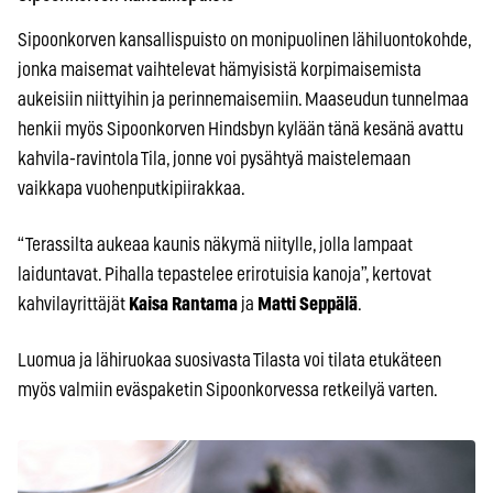
Sipoonkorven kansallispuisto on monipuolinen lähiluontokohde,
jonka maisemat vaihtelevat hämyisistä korpimaisemista
aukeisiin niittyihin ja perinnemaisemiin. Maaseudun tunnelmaa
henkii myös Sipoonkorven Hindsbyn kylään tänä kesänä avattu
kahvila-ravintola Tila, jonne voi pysähtyä maistelemaan
vaikkapa vuohenputkipiirakkaa.
“Terassilta aukeaa kaunis näkymä niitylle, jolla lampaat
laiduntavat. Pihalla tepastelee erirotuisia kanoja”, kertovat
kahvilayrittäjät
Kaisa Rantama
ja
Matti Seppälä
.
Luomua ja lähiruokaa suosivasta Tilasta voi tilata etukäteen
myös valmiin eväspaketin Sipoonkorvessa retkeilyä varten.