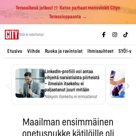
Terassikesä jatkuu! 🍺 Katso parhaat menovinkit Cityn
Terassioppaasta →
Skip
Tätä et odottanut
to
content
Etusivu
Viihde
Ruoka ja ravintolat
Ihmissuhteet
SYÖ!-vii
LinkedIn-profiili voi antaa
vihjeitä narsistisista piirteistä
‹
›
– ilmeisin itsekehu ei
paljastanut juuri mitään
Näkyvin itsekehu ei ennustanut
narsistisia piirteitä.
Maailman ensimmäinen
opetusnukke kätilöille oli