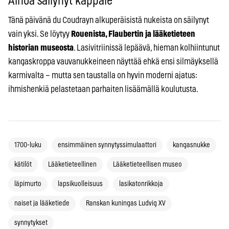
Ainoa säilynyt kappale
Tänä päivänä du Coudrayn alkuperäisistä nukeista on säilynyt
vain yksi. Se löytyy
Rouenista, Flaubertin ja lääketieteen
historian museosta
. Lasivitriinissä lepäävä, hieman kolhiintunut
kangaskroppa vauvanukkeineen näyttää ehkä ensi silmäyksellä
karmivalta – mutta sen taustalla on hyvin moderni ajatus:
ihmishenkiä pelastetaan parhaiten lisäämällä koulutusta.
1700-luku
ensimmäinen synnytyssimulaattori
kangasnukke
kätilöt
Lääketieteellinen
Lääketieteellisen museo
läpimurto
lapsikuolleisuus
lasikatonrikkoja
naiset ja lääketiede
Ranskan kuningas Ludvig XV
synnytykset