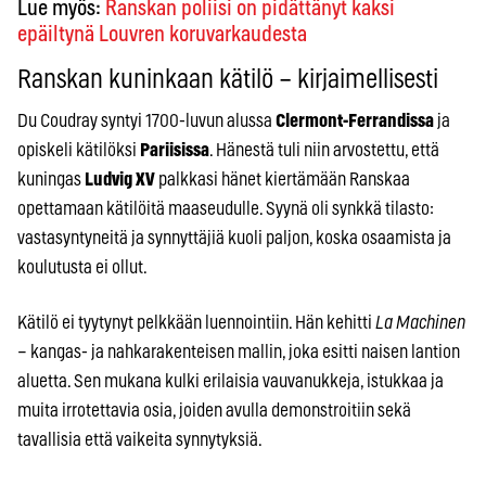
Lue myös:
Ranskan poliisi on pidättänyt kaksi
epäiltynä Louvren koruvarkaudesta
Ranskan kuninkaan kätilö – kirjaimellisesti
Du Coudray syntyi 1700-luvun alussa
Clermont-Ferrandissa
ja
opiskeli kätilöksi
Pariisissa
. Hänestä tuli niin arvostettu, että
kuningas
Ludvig XV
palkkasi hänet kiertämään Ranskaa
opettamaan kätilöitä maaseudulle. Syynä oli synkkä tilasto:
vastasyntyneitä ja synnyttäjiä kuoli paljon, koska osaamista ja
koulutusta ei ollut.
Kätilö ei tyytynyt pelkkään luennointiin. Hän kehitti
La Machinen
– kangas- ja nahkarakenteisen mallin, joka esitti naisen lantion
aluetta. Sen mukana kulki erilaisia vauvanukkeja, istukkaa ja
muita irrotettavia osia, joiden avulla demonstroitiin sekä
tavallisia että vaikeita synnytyksiä.