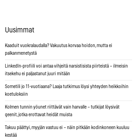
Uusimmat
Kaaduit vuokralaudalla? Vakuutus korvaa hoidon, mutta ei
palkanmenetystä
LinkedIn-profiili voi antaa vihjeitä narsistisista piirteistä – ilmeisin
itsekehu ei paljastanut juuri mitään
Sometili jo 11-vuotiaana? Laaja tutkimus löysi yhteyden heikkoihin
koetuloksiin
Kolmen tunnin yöunet riittävät vain harvalle – tutkijat löysivät
geenit, jotka erottavat heidät muista
Takuu päättyi, myyjän vastuu ei – näin pitkään kodinkoneen kuuluu
kestää