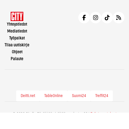
Yhteystiedot
Mediatiedot
Työpaikat
Tilaa uutiskirje
Ohjeet
Palaute
Deitti.net
TableOnline
Suomi24
Treffit24
© 2026 City.fi - Räväkkää sisältöä vuodesta -86 |
Evästeasetukset