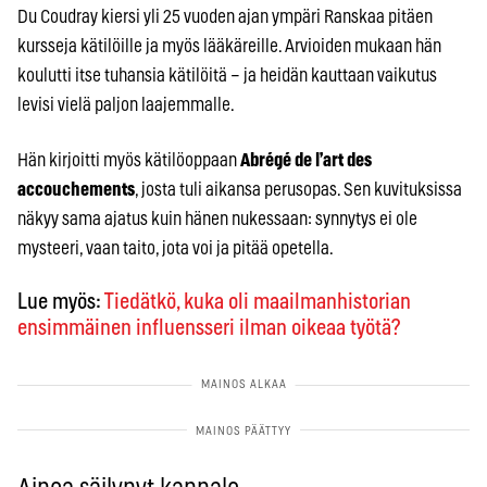
Du Coudray kiersi yli 25 vuoden ajan ympäri Ranskaa pitäen
kursseja kätilöille ja myös lääkäreille. Arvioiden mukaan hän
koulutti itse tuhansia kätilöitä – ja heidän kauttaan vaikutus
levisi vielä paljon laajemmalle.
Hän kirjoitti myös kätilöoppaan
Abrégé de l’art des
accouchements
, josta tuli aikansa perusopas. Sen kuvituksissa
näkyy sama ajatus kuin hänen nukessaan: synnytys ei ole
mysteeri, vaan taito, jota voi ja pitää opetella.
Lue myös:
Tiedätkö, kuka oli maailmanhistorian
ensimmäinen influensseri ilman oikeaa työtä?