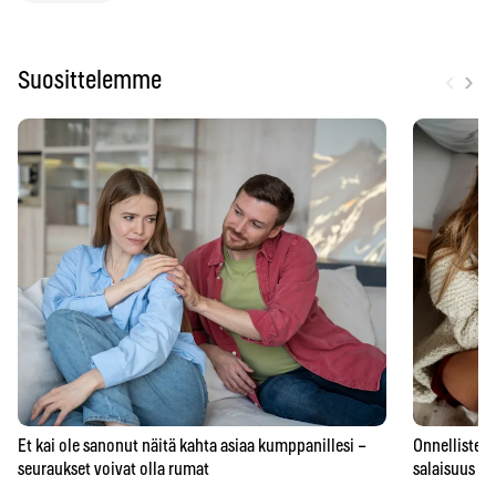
‹
›
Suosittelemme
Et kai ole sanonut näitä kahta asiaa kumppanillesi –
Onnellisten 
seuraukset voivat olla rumat
salaisuus – 