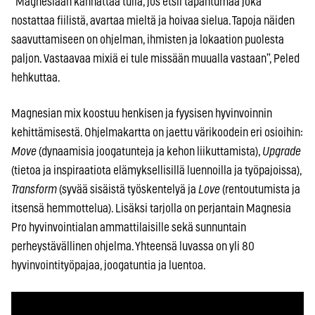
“Magnesiaan kannattaa tulla, jos etsii tapahtumaa joka
nostattaa fiilistä, avartaa mieltä ja hoivaa sielua. Tapoja näiden
saavuttamiseen on ohjelman, ihmisten ja lokaation puolesta
paljon. Vastaavaa mixiä ei tule missään muualla vastaan”, Peled
hehkuttaa.
Magnesian mix koostuu henkisen ja fyysisen hyvinvoinnin
kehittämisestä. Ohjelmakartta on jaettu värikoodein eri osioihin:
Move
(dynaamisia joogatunteja ja kehon liikuttamista),
Upgrade
(tietoa ja inspiraatiota elämyksellisillä luennoilla ja työpajoissa),
Transform
(syvää sisäistä työskentelyä ja
Love
(rentoutumista ja
itsensä hemmottelua). Lisäksi tarjolla on perjantain Magnesia
Pro hyvinvointialan ammattilaisille sekä sunnuntain
perheystävällinen ohjelma. Yhteensä luvassa on yli 80
hyvinvointityöpajaa, joogatuntia ja luentoa.