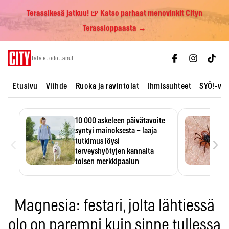
Terassikesä jatkuu! 🍺 Katso parhaat menovinkit Cityn
Terassioppaasta →
Skip
Tätä et odottanut
to
content
Etusivu
Viihde
Ruoka ja ravintolat
Ihmissuhteet
SYÖ!-vii
10 000 askeleen päivätavoite
syntyi mainoksesta – laaja
‹
›
tutkimus löysi
terveyshyötyjen kannalta
toisen merkkipaalun
Moni tavoittelee 10 000 askelta
päivässä, vaikka luku…
Magnesia: festari, jolta lähtiessä
olo on parempi kuin sinne tullessa