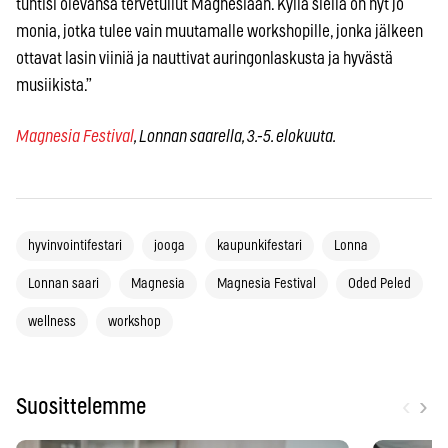
tuntisi olevansa tervetullut Magnesiaan. Kyllä siellä on nyt jo
monia, jotka tulee vain muutamalle workshopille, jonka jälkeen
ottavat lasin viiniä ja nauttivat auringonlaskusta ja hyvästä
musiikista.”
Magnesia Festival
, Lonnan saarella, 3.-5. elokuuta.
hyvinvointifestari
jooga
kaupunkifestari
Lonna
Lonnan saari
Magnesia
Magnesia Festival
Oded Peled
wellness
workshop
‹
›
Suosittelemme