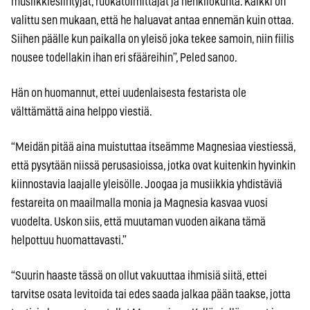
musiikkiesiintyjät, ruokatoimittajat ja henkilökunta. Kaikki on
valittu sen mukaan, että he haluavat antaa ennemän kuin ottaa.
Siihen päälle kun paikalla on yleisö joka tekee samoin, niin fiilis
nousee todellakin ihan eri sfääreihin”, Peled sanoo.
Hän on huomannut, ettei uudenlaisesta festarista ole
välttämättä aina helppo viestiä.
“Meidän pitää aina muistuttaa itseämme Magnesiaa viestiessä,
että pysytään niissä perusasioissa, jotka ovat kuitenkin hyvinkin
kiinnostavia laajalle yleisölle. Joogaa ja musiikkia yhdistäviä
festareita on maailmalla monia ja Magnesia kasvaa vuosi
vuodelta. Uskon siis, että muutaman vuoden aikana tämä
helpottuu huomattavasti.”
“Suurin haaste tässä on ollut vakuuttaa ihmisiä siitä, ettei
tarvitse osata levitoida tai edes saada jalkaa pään taakse, jotta