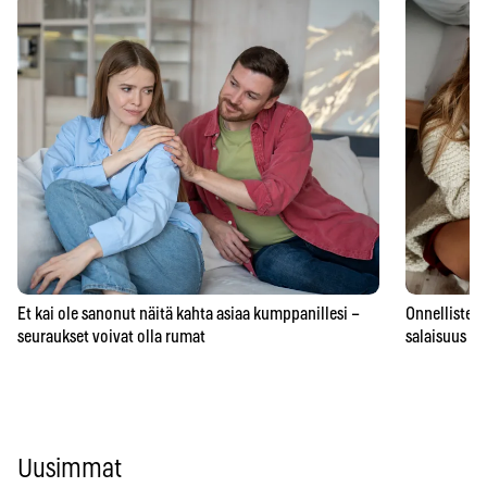
Et kai ole sanonut näitä kahta asiaa kumppanillesi –
Onnellisten 
seuraukset voivat olla rumat
salaisuus – 
Uusimmat